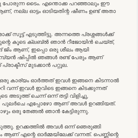
രിച്ചു പോരുന്ന ടൈം. എന്തൊക്ക പറഞ്ഞാലും ഈ
ആണ്, നല്ല ഓട്ടം ഓടിയതിന്റ ഷീണം ഉണ്ട് അതാ
 സൂട്ട് എടുത്തിട്ടു. അന്നത്തെ പ്രശ്നങ്ങൾക്ക്
ുന്റെ കൂടെ ക്ലബ്‌ൽ ഞാൻ റീജോയിൻ ചെയ്ത്,
് ജിം ആണ്, ഇപ്പൊ ഒരു ശീലം ആയി
 ചാമ്പ്യൻ ഷിപ്പിൽ ഞങ്ങൾ രണ്ട് പേരും ആണ്
 പ്രാക്ടീസ് മുടക്കാൻ പറ്റൂല.
ണ് ഒരു കാര്യം ഓർത്തത് ഇവൾ ഇങ്ങനെ കിടന്നാൽ
റി വന്ന് ഇവൾ ഇവിടെ ഇങ്ങനെ കിടക്കുന്നത്
ുത്ത് ചെന്ന് ഒന്ന് തട്ടി വിളിച്ചു,
ആണ്, പുലർചെ എപ്പോഴോ ആണ് അവൾ ഉറങ്ങിയത്.
്പോഴും ഒരു തേങ്ങൽ ഞാൻ കേട്ടിരുന്നു.
തു. ഉറക്കത്തിൽ അവൾ ഒന്ന് ഞെരുങ്ങി
 ആണ് എന്റെ ഓർമ്മയിലേക്ക് വന്നത്. പെണ്ണിന്റെ