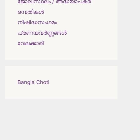
ജോലിസ്ഥലം / അദ്ധ്യാപകർ
ദമ്പതികള്‍
നിഷിദ്ധസംഗമം
പ്രണയവർണ്ണങ്ങൾ
വേലക്കാരി
Bangla Choti