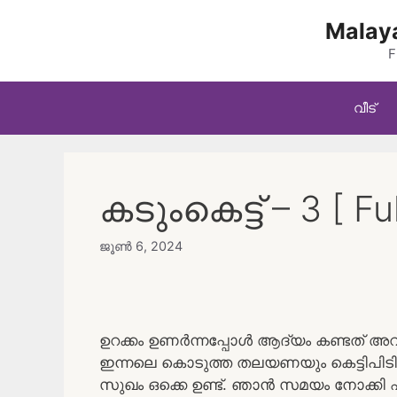
Skip
Malaya
to
content
F
വീട്
കടുംകെട്ട് – 3 [ Ful
ജൂൺ 6, 2024
ഉറക്കം ഉണർന്നപ്പോൾ ആദ്യം കണ്ടത് അ
ഇന്നലെ കൊടുത്ത തലയണയും കെട്ടിപിടിച്
സുഖം ഒക്കെ ഉണ്ട്. ഞാൻ സമയം നോക്കി