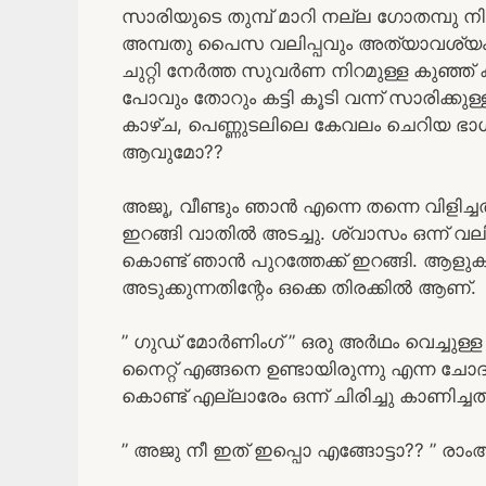
സാരിയുടെ തുമ്പ് മാറി നല്ല ഗോതമ്പു
അമ്പതു പൈസ വലിപ്പവും അത്യാവശ്യം
ചുറ്റി നേർത്ത സുവർണ നിറമുള്ള കുഞ്ഞ് ക
പോവും തോറും കട്ടി കൂടി വന്ന് സാരിക്കുള്ളി
കാഴ്ച, പെണ്ണുടലിലെ കേവലം ചെറിയ ഭാഗങ
ആവുമോ??
അജൂ, വീണ്ടും ഞാൻ എന്നെ തന്നെ വിളിച്ച
ഇറങ്ങി വാതിൽ അടച്ചു. ശ്വാസം ഒന്ന് വലിച്
കൊണ്ട് ഞാൻ പുറത്തേക്ക് ഇറങ്ങി. ആളുകൾ
അടുക്കുന്നതിന്റേം ഒക്കെ തിരക്കിൽ ആണ്.
” ഗുഡ് മോർണിംഗ് ” ഒരു അർഥം വെച്ചുള്ള
നൈറ്റ് എങ്ങനെ ഉണ്ടായിരുന്നു എന്ന ചോ
കൊണ്ട് എല്ലാരേം ഒന്ന് ചിരിച്ചു കാണിച്
” അജു നീ ഇത് ഇപ്പൊ എങ്ങോട്ടാ?? ” രാ