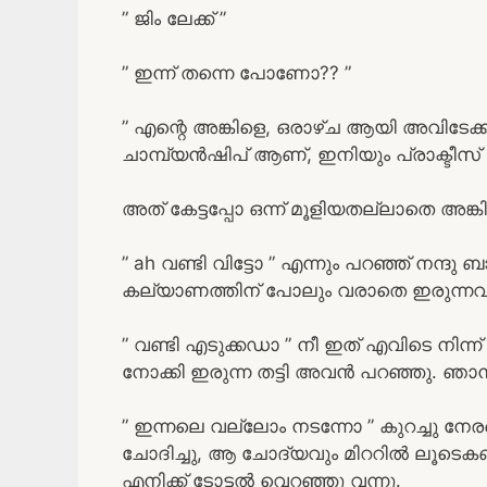
” ജിം ലേക്ക് ”
” ഇന്ന് തന്നെ പോണോ?? ”
” എന്റെ അങ്കിളെ, ഒരാഴ്ച ആയി അവിടേക്ക്
ചാമ്പ്യൻഷിപ് ആണ്, ഇനിയും പ്രാക്ടീസ് 
അത്‌ കേട്ടപ്പോ ഒന്ന് മൂളിയതല്ലാതെ അങ്ക
” ah വണ്ടി വിട്ടോ ” എന്നും പറഞ്ഞ് നന്ദ
കല്യാണത്തിന് പോലും വരാതെ ഇരുന്
” വണ്ടി എടുക്കഡാ ” നീ ഇത് എവിടെ നിന
നോക്കി ഇരുന്ന തട്ടി അവൻ പറഞ്ഞു. ഞാൻ ഒന
” ഇന്നലെ വല്ലോം നടന്നോ ” കുറച്ചു നേ
ചോദിച്ചു, ആ ചോദ്യവും മിററിൽ ലൂടെക
എനിക്ക് ടോട്ടൽ വെറഞ്ഞു വന്നു.