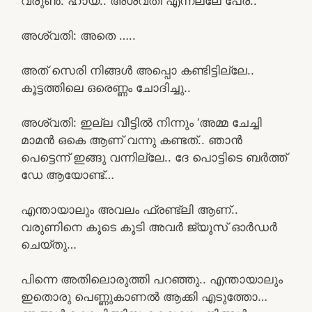
വരുൺ: ഹായ്.. അശ്വതി എന്നല്ലേ പേര്..
അശ്വതി: അതെ …..
അത് സെരി നിങ്ങൾ അപ്പൊ കണ്ടിട്ടില്ലേ..
കൂട്ടത്തിലെ ഒരെണ്ണം ചോദിച്ചു..
അശ്വതി: ഇല്ല വീട്ടിൽ നിന്നും ‘അമ്മ ചേച്ചി
മാമൻ ഒകെ ആണ് വന്നു കണ്ടത്.. ഞാൻ
പെട്ടെന്ന് ഇങ്ങു വന്നില്ലേ.. ദേ പൊട്ടിടെ ബർത്ത്
ഡേ ആയോണ്ട്…
എന്തായാലും അവലം ഫ്രണ്ട്‌ലി ആണ്..
വരുണിനെ കൂടെ കൂടി അവർ ജ്യൂസ് ഓർഡർ
ചെയ്തു…
പിന്നെ അതിലൊരുത്തി പറഞ്ഞു.. എന്തായാലും
ഇതൊരു പെണ്ണുകാണൽ ആക്കി എടുത്തോ…