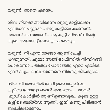
വരുൺ: അതെ എന്തെ..
ശിഖ: നിനക്ക് അവിടെന്നു ലുലു മാളിലേക്കു
എത്താൻ പറ്റുമോ… ഒരു കുട്ടിയെ കാണാൻ..
ഞങ്ങൾ കണ്ടതാണ്… ആ കുട്ടി ഫ്രണ്ട്സിന്റെ
കൂടെ അങ്ങോട്ട് പോകും പറഞ്ഞു…
വരുൺ: നീ എന്ത് തേങ്ങാ ആണ് ചേച്ചി
പറയുന്നത്.. ചുമ്മാ അങ്ങ് ഓഫീസിൽ നിന്നിറങ്ങി
പോകണോ… അതും പോരാഞ്ഞു ഏറെ എവിടെ
എന്ന് വച്ച… ലുലു അങ്ങനെ നിരന്നു കിടക്കുവാ..
ശിഖ: നീ തോക്കിൽ കേറി ഉണ്ട തപ്പല്ലേ….
കുട്ടീടെ ഫോട്ടോ ഞാൻ അയക്കാം … അവർ
ഫുഡ് കോർട്ടിൽ ആണ് ഉണ്ടാവുക.. കൂടെ ഉള്ള
കുട്ടീടെ ബര്ത്ഡേ ആണ്.. ഇനി കണ്ടു പിടിക്കാൻ
ബുദ്ധിമുട്ടാണോ..