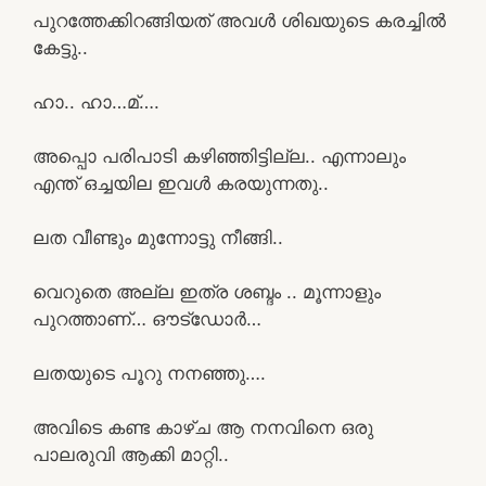
പുറത്തേക്കിറങ്ങിയത് അവൾ ശിഖയുടെ കരച്ചിൽ
കേട്ടു..
ഹാ.. ഹാ…മ്….
അപ്പൊ പരിപാടി കഴിഞ്ഞിട്ടില്ല.. എന്നാലും
എന്ത് ഒച്ചയില ഇവൾ കരയുന്നതു..
ലത വീണ്ടും മുന്നോട്ടു നീങ്ങി..
വെറുതെ അല്ല ഇത്ര ശബ്ദം .. മൂന്നാളും
പുറത്താണ്… ഔട്ഡോർ…
ലതയുടെ പൂറു നനഞ്ഞു….
അവിടെ കണ്ട കാഴ്ച ആ നനവിനെ ഒരു
പാലരുവി ആക്കി മാറ്റി..