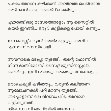
പകരം അവനു കഴിക്കാൻ അല്ലേൽ പെട്രോൾ
അടിക്കാൻ ഒകെ ഹെല്പ് ചെയ്യും…
ഏതാണ്ട് ഒരു മാസത്തോളോം ആ സൈറ്റിൽ
കയർ ഇറങ്ങി… ഒരു 5 കുട്ടികളെ പോയി കണ്ടു…
ഈ പെണ്ണ് കിട്ടാൻ അത്ര എളുപ്പം അല്ല
എന്നവന് മനസിലായി…
അവനാകെ മടുപ്പു തുടങ്ങി.. തന്റെ ഫോണിൽ
നിന്ന് മാട്രിമോണി സൈറ്റ് യൂണിൻസ്റ്റല്ല
ചെയ്തു.. ഇനി ശിഖയും അമ്മയും നോക്കട്ടെ…
ഒരാഴ്ചകൂടി കഴിഞ്ഞു… വരുൺ കല്യാണ
ആലോചനകൾ പറ്റി മറന്നു തുടങ്ങി..
അപ്പോളാണ് ഒരു ദിവസം ശിഖ അവനെ
വിളിക്കുന്നത്.
ശിഖ: ഡാ നീ ഓഫീസിൽ ആണോ..