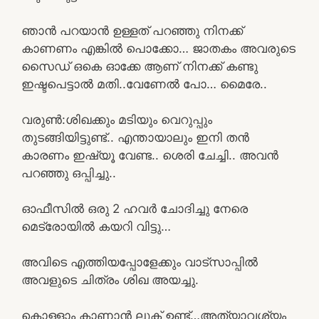
ഞാൻ പറയാൻ ഉള്ളത് പറഞ്ഞു നിനക്ക്
കാണണം എങ്കിൽ പൊക്കോ… ജാതകം അവരുടെ
സൈഡ് ഒകെ ഓക്കേ ആണ് നിനക്ക് കണ്ടു
ഇഷ്ടപെട്ടാൽ മതി..വേണേൽ പോ… മൈരേ..
വരുൺ:ശിഖക്കും മടിയും വെറുപ്പും
തുടങ്ങിയിട്ടുണ്ട്.. എന്തായാലും ഇനി തൻ
കാരണം ഇഷ്യൂ വേണ്ട.. ശെരി ചേച്ചി.. അവൻ
പറഞ്ഞു ഒപ്പിച്ചു..
ഓഫീസിൽ ഒരു 2 ഹവർ ചോദിച്ചു നേരെ
മെട്രോയിൽ കയറി വിട്ടു…
അവിടെ എത്തിയപ്പോളേക്കും വാട്സാപ്പിൽ
അവളുടെ ചിത്രം ശിഖ അയച്ചു.
കൊള്ളാം കാണാൻ ലുക് ഉണ്ട്…അത്യാവശ്യം