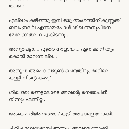
തവണ..
എല്ലാം കഴിഞ്ഞു ഇനി ഒരു അംഗത്തിന് കുണ്ണക്ക്
ബലം ഇല്ല എന്നായപ്പോൾ ശിഖ അനൂപിനെ
മേലേക്ക് തല വച്ച് കിടന്നു..
അനൂപേട്ടാ…. എത്ര നാളായി… എനിക്കിനിയും
കൊതി മാറുന്നില്ല…
അനൂപ്: അപ്പൊ വരുൺ ചെയ്തിട്ടും മാറിലെ
കള്ളി നിന്റെ കഴപ്പ്..
ശിഖ ഒരു ഞെട്ടലോടെ അവന്റെ നെഞ്ചിൽ
നിന്നും എണീറ്റ്..
അകെ പരിഭ്രമത്തോട് കൂടി അയാളെ നോക്കി..
ചിരിച്ച മുഖവുമായി അനൂപ് അവളെ നോക്കി