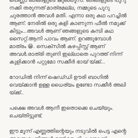
നക്കി തരുന്നത് മാത്രമല്ല, നമ്മുടെ പൂറു
ചുരത്താൻ അവൾ മതി. എന്നാ ഒരു കഥ പറച്ചിൽ
ആണ്. നേരിൽ ഒരു കളി കാണുന്ന ഫീൽ നമുക്ക്
കിട്ടും…അവൾ ആണ് ഞങ്ങളുടെ കമ്പി കഥ
സൈറ്റ്.ആനി പാവം ആണ്. ഉറങ്ങുമ്പോൾ
മാത്രം 😁. സെക്സിൽ കഴപ്പിസ്റ്റ് ആണ്
അവൾ.രാത്രി തുണി ഇല്ലാതെ പുറത്ത് നിന്ന്
കുളിക്കാൻ പറ്റുമോ സക്കീർ ഭായ് യ്ക്ക്…
റോഡിൽ നിന്ന് ഷെഡ്‌ഡി ഊരി ബാഗിൽ
വെയ്ക്കാൻ ഉള്ള ധൈര്യം ഉണ്ടോ സക്കീർ അലി
യ്ക്ക്..
പക്ഷെ അവൾ ആനീ ഇതൊക്കെ ചെയ്യും.
ചെയ്തിട്ടുണ്ട്.
ഈ മൂന്ന് എണ്ണത്തിന്റെയും നടുവിൽ പെട്ട എന്റെ