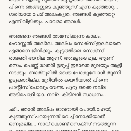
പിന്നെ ഞങ്ങളുടെ കുഞ്ഞുസ് എന്ന കുഞ്ഞാറ്റ…
ശരിയായ പേര് അലംകൃത. ഞങ്ങൾ കുഞ്ഞാറ്റ
എന്ന് വിളിക്കും. പാവമാ അവൾ.
അങ്ങനെ ഞങ്ങൾ താമസിക്കുന്ന കാലം.
ഹോസ്റ്റൽ അല്ലേ. അല്പം സെക്സ് ഇല്ലാതെ
എങ്ങനെ ജീവിക്കും. കൂട്ടത്തിലെ സെക്സ്
രാജ്ഞി അനില ആണ്. അവളുടെ മുല ആണ്
രസം. പെണ്ണ് രാത്രി ഉടുപ്പ് ഇടാതെ മുലയും ആട്ടി
നടക്കും. ബാത്‌റൂമിൽ ഒക്കെ പോകുമ്പോൾ തുണി
ഉടുക്കാറില്ല. മുറിയിൽ കയറിയാൽ പിന്നെ
പാന്റീസ് പോലും വേണ്ട. പൂറു ഒക്കെ നല്ല
അടിപൊളി യാ. നല്ല കിടിലൻ സാധനം..
ഛീ.. ഞാൻ അല്പം ഓവറായി പോയി.ഹേയ്,
കുഞ്ഞൂസ് പറയുന്നത് വെച്ച് നോക്കിയാൽ
ഒന്നുമല്ല… നാവ് കൊണ്ട് സെക്സ് നടത്തുന്ന
പെണ്ണാ ഞങ്ങളുടെ കുഞ്ഞൂസ്. ഞങ്ങളുടെ പൂറു