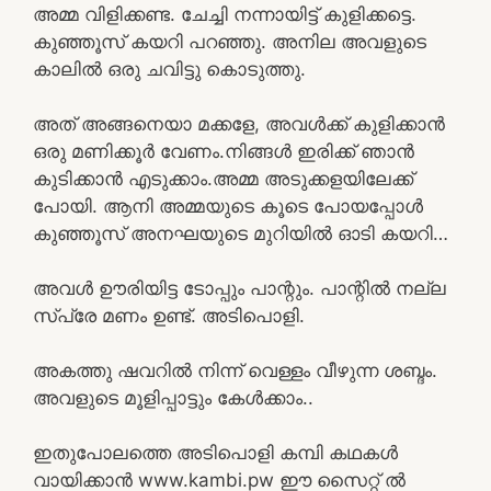
അമ്മ വിളിക്കണ്ട. ചേച്ചി നന്നായിട്ട് കുളിക്കട്ടെ.
കുഞ്ഞൂസ് കയറി പറഞ്ഞു. അനില അവളുടെ
കാലിൽ ഒരു ചവിട്ടു കൊടുത്തു.
അത് അങ്ങനെയാ മക്കളേ, അവൾക്ക് കുളിക്കാൻ
ഒരു മണിക്കൂർ വേണം.നിങ്ങൾ ഇരിക്ക് ഞാൻ
കുടിക്കാൻ എടുക്കാം.അമ്മ അടുക്കളയിലേക്ക്
പോയി. ആനി അമ്മയുടെ കൂടെ പോയപ്പോൾ
കുഞ്ഞൂസ് അനഘയുടെ മുറിയിൽ ഓടി കയറി…
അവൾ ഊരിയിട്ട ടോപ്പും പാന്റും. പാന്റിൽ നല്ല
സ്പ്രേ മണം ഉണ്ട്. അടിപൊളി.
അകത്തു ഷവറിൽ നിന്ന് വെള്ളം വീഴുന്ന ശബ്ദം.
അവളുടെ മൂളിപ്പാട്ടും കേൾക്കാം..
ഇതുപോലത്തെ അടിപൊളി കമ്പി കഥകൾ
വായിക്കാൻ www.kambi.pw ഈ സൈറ്റ് ൽ