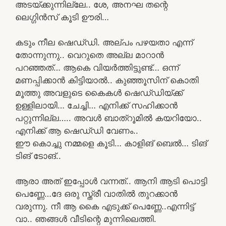
അടയ്ക്കുന്നില്ലേ.. ശേ, അനഘ തന്റെ
ലെഗ്ഗിൻസ് കൂടി ഊരി…
കടും നീല ഷെഡ്‌ഡി. അല്പം പഴയതാ എന്ന്
തോന്നുന്നു.. വെറുതെ അല്ല മാറാൻ
പറഞ്ഞത്… ആകെ വിയർത്തിട്ടുണ്ട്… ഒന്ന്
മണപ്പിക്കാൻ കിട്ടിയാൽ.. കുഞ്ഞൂസിന് കൊതി
മൂത്തു അവളുടെ കൈകൾ ഷെഡ്‌ഡിയ്ക്ക്
ഉള്ളിലായി… ചേച്ചി… എനിക്ക് സഹിക്കാൻ
പറ്റുന്നില്ല….. അവൾ ബാത്‌റൂമിൽ കയറിയോ..
എനിക്ക് ആ ഷെഡ്‌ഡി വേണം..
ഈ കൊച്ചു നമ്മളെ കൂടി… കാളിങ് ബെൽ… ടിങ്
ടിങ് ടോങ്..
ആരാ അത് ഇപ്പോൾ വന്നത്.. ആനി ആടി പൊട്ടി
പെണ്ണേ…ദേ ഒരു സ്ത്രീ വാതിൽ തുറക്കാൻ
വരുന്നു. നീ ആ കൈ എടുക്ക് പെണ്ണേ..എന്നിട്ട്
വാ.. ഞങ്ങൾ വീടിന്റെ മുന്നിലെത്തി.