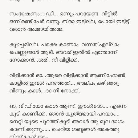
സംഭാഷണം :::ഡീ… ഒന്നും പറയേണ്ട. വീട്ടിൽ
ഒന്ന് രണ്ട് പേർ വന്നു. ബ്രാ ഇട്ടില്ല, പോയി ഇട്ടിട്ട്
വരാൻ അമ്മായിഅമ്മ.
കുഴപ്പമില്ല. പക്ഷെ കാണാം. വന്നത് എല്ലാം
പെണ്ണുങ്ങൾ ആടീ. അവര് ഇതിൽ എന്തോന്ന്
നോക്കാൻ…ശരി. നീ വിളിക്ക്..
വിളിക്കാൻ ഓ…ആരെ വിളിക്കാൻ ആണ് ഫോൺ
കാളിൽ ഇവൾ പറഞ്ഞത്…. അല്പം കഴിഞ്ഞു
വീണ്ടും കാൾ.. ദാ നീ നോക്ക്..
ഓ, വീഡിയോ കാൾ ആണ്. ഈശ്വരാ…. എന്നെ
കൂടി കാണിക്ക്.. ഞാൻ കൃത്യമായി പറയാം…
നെറ്റി യുടെ പുറത്ത് കൂടി അവൾ ആ മുല ഭാഗം
കാണിക്കുന്നു…… ചെറിയ ശബ്ദങ്ങൾ അകത്തു
നിന്ന് കേൾക്കാം..