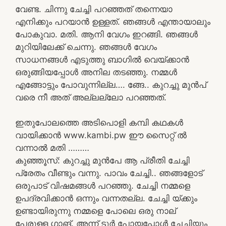
വേണ്ട. ചിന്നു ചേച്ചി പറഞ്ഞത് തന്നെയാ
എനിക്കും പറയാൻ ഉള്ളത്. ഞങ്ങൾ എന്തായാലും
പോകുവാ. മതി. ആനി വേഗം ഇറങ്ങി. ഞങ്ങൾ
മുറിയിലേക്ക് ചെന്നു. ഞങ്ങൾ വേഗം
സാധനങ്ങൾ എടുത്തു ബാഗിൽ വെയ്ക്കാൻ
ഒരുങ്ങിയപ്പോൾ അനില തടഞ്ഞു. നമ്മൾ
എങ്ങോട്ടും പോവുന്നില്ല…. ങ്ങേ.. കുറച്ചു മുൻപ്
വരെ നീ അത് അല്ലല്ലോ പറഞ്ഞത്.
ഇതുപോലത്തെ അടിപൊളി കമ്പി കഥകൾ
വായിക്കാൻ www.kambi.pw ഈ സൈറ്റ് ൽ
വന്നാൽ മതി ………
കുഞ്ഞൂസ്: കുറച്ചു മുൻപേ ആ പ്രീതി ചേച്ചി
പ്രേതം വീണ്ടും വന്നു. പാവം ചേച്ചി.. ഞങ്ങളോട്
ഒരുപാട് വിഷമങ്ങൾ പറഞ്ഞു. ചേച്ചി നമ്മളെ
ഉപദ്രവിക്കാൻ ഒന്നും വന്നതല്ല. ചേച്ചി യ്ക്കും
ഉണ്ടായിരുന്നു നമ്മളെ പോലെ ഒരു നാല്
പേരുള്ള ഗാങ്. അന്ന് ടൂർ പോയപ്പോൾ ചേച്ചിയും