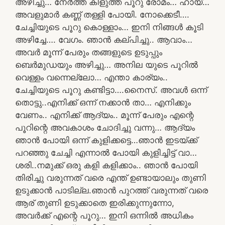
അഴിച്ചു… നേർത്ത കിളുത്ത പൂറു രോമം… ഹായ്…
അവളുമാർ കണ്ണ് തള്ളി പോയി. നോക്കെടീ….
ചേച്ചിയുടെ പൂറു കൊള്ളാം… ഇനി നിങ്ങൾ കൂടി
അഴിച്ചേ…. വേഗം. ഞാൻ കല്പിച്ചു.. ആവാം…
അവർ മൂന്ന് പേരും തങ്ങളുടെ ഉടുപ്പും
ബെർമുഡയും അഴിച്ചു… അനില യുടെ പൂറിൽ
വെള്ളം വന്നെല്ലോ… എന്താ കാര്യം..
ചേച്ചിയുടെ പൂറു കണ്ടിട്ടാ….നൈസ്. അവൾ ഒന്ന്
തൊട്ടു..എനിക്ക് ഒന്ന് നക്കാൻ താ… എനിക്കും
വേണം.. എനിക്ക് ആദ്യം.. മൂന്ന് പേരും എന്റെ
പൂറിന്റെ അവകാശം ചോദിച്ചു വന്നു… ആദ്യം
ഞാൻ പോയി ഒന്ന് കുളിക്കട്ടെ…ഞാൻ ഇടയ്ക്ക്
പറഞ്ഞു ചേച്ചി എന്നാൽ പോയി കുളിച്ചിട്ട് വാ…
ശരി..നമുക്ക് ഒരു കളി കളിക്കാം.. ഞാൻ പോയി
തിരിച്ചു വരുന്നത് വരെ എന്ത് ഉണ്ടായാലും തുണി
ഉടുക്കാൻ പാടില്ല.ഞാൻ പുറത്ത് വരുന്നത് വരെ
ആര് തുണി ഉടുക്കാതെ ഇരിക്കുന്നുന്നോ,
അവർക്ക് എന്റെ പൂറു… ഇനി ഒന്നിൽ അധികം