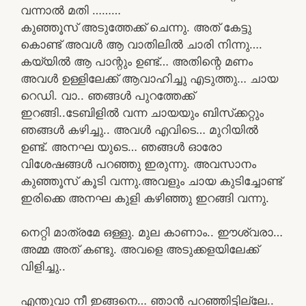
വന്നാൽ മതി ………
കുഞ്ഞൂസ് അടുത്തേക്ക് ചെന്നു. അത് കേട്ടു
കൊണ്ട് അവൾ ആ വാതിലിൽ ചാരി നിന്നു….
കയ്യിൽ ആ പാന്റും ഉണ്ട്… അതിന്റെ മണം
അവൾ ഉള്ളിലേക്ക് ആവാഹിച്ചു എടുത്തു… ചായ
റെഡി. വാ.. ഞങ്ങൾ പുറത്തേക്ക്
ഇറങ്ങി..ടേബിളിൽ വന്ന ചായയും ബിസ്‌ക്കറ്റും
ഞങ്ങൾ കഴിച്ചു.. അവൾ എവിടെ… മുറിയിൽ
ഉണ്ട്. അനഘ യുടെ… ഞങ്ങൾ ഓരോ
വിശേഷങ്ങൾ പറഞ്ഞു ഇരുന്നു. അവസാനം
കുഞ്ഞൂസ് കൂടി വന്നു.അവളും ചായ കുടിച്ചോണ്ട്
ഇരിക്കെ അനഘ കുളി കഴിഞ്ഞു ഇറങ്ങി വന്നു.
നെറ്റി മാത്രമേ ഒള്ളു. മുല കാണാം.. ഈശ്വരാ…
അമ്മ അത് കണ്ടു. അവളെ അടുക്കളയിലേക്ക്
വിളിച്ചു..
എന്തുവാ നീ ഇങ്ങനെ… ഞാൻ പറഞ്ഞിട്ടില്ലേ..