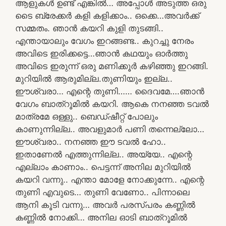
ആളുകൾ ഉണ്ട് എങ്കിൽ… അപ്പോൾ അടുത്ത ഒരു
ടൈ ബ്രേക്കർ കളി കളിക്കാം.. ഒക്കെ…അവർക്ക്
സമ്മതം. ഞാൻ കയറി കുളി തുടങ്ങി..
എന്തായാലും വേഗം ഇറങ്ങണ്ട.. കുറച്ചു നേരം
അവിടെ ഇരിക്കട്ടെ…ഞാൻ കഥയും ഓർത്തു
അവിടെ ഇരുന്ന് ഒരു മണിക്കൂർ കഴിഞ്ഞു ഇറങ്ങി.
മുറിയിൽ ആരുമില്ല.തുണിയും ഇല്ല..
ഈശ്വരാ… എന്റെ തുണി…… ദൈവമേ….ഞാൻ
വേഗം ബാത്‌റൂമിൽ കയറി. ആകെ നനഞ്ഞ ടവൽ
മാത്രമേ ഒള്ളു.. ബെഡ്ഷീറ്റ് പോലും
കാണുന്നില്ല.. അവളുമാർ പണി തന്നെല്ലോ…
ഈശ്വരാ.. നനഞ്ഞ ഈ ടവൽ ഹോ..
ഇതാണേൽ എത്തുന്നില്ല.. അയ്യേ.. എന്റെ
എല്ലാം കാണാം.. പെട്ടന്ന് അനില മുറിയിൽ
കയറി വന്നു.. എന്താ മോളേ നോക്കുന്നേ.. എന്റെ
തുണി എവുടെ… തുണി വേണോ.. പിന്നാലെ
ആനി കൂടി വന്നു… അവർ പരസ്പരം കണ്ണിൽ
കണ്ണിൽ നോക്കി… അനില ഓടി ബാത്‌റൂമിൽ