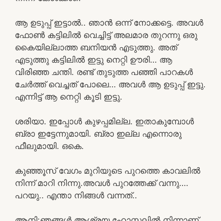
ആ ഉടുപ്പ് ഇട്ടാൽ.. ഞാൻ ഒന്ന് നോക്കട്ടെ. അവൾ
ഫോൺ കട്ടിലിൽ വെച്ചിട്ട് അലമാര തുറന്നു ഒരു
കൈയില്ലാത്ത ബനിയൻ എടുത്തു. അത്
എടുത്തു കട്ടിലിൽ ഇട്ടു നെറ്റി ഊരി… ആ
വിരിഞ്ഞ ചന്തി. രണ്ട് തുടുത്ത പഞ്ഞി പാറകൾ
ചേർത്ത് വെച്ചത് പോലെ… അവൾ ആ ഉടുപ്പ് ഇട്ടു.
എന്നിട്ട് ആ നെറ്റി കൂടി ഇട്ടു.
ശരിയാ. ഇപ്പോൾ കുഴപ്പമില്ല. ഇതാകുമ്പോൾ
ബ്രാ ഇട്ടേന്നുമായി. ബ്രാ ഇല്ല എന്നൊരു
ഫീലുമായി. ഒകെ.
കുഞ്ഞൂസ് വേഗം മുറിയുടെ പുറത്തെ കാവലിൽ
നിന്ന് മാറി നിന്നു.അവൾ പുറത്തേക്ക് വന്നു….
പറയു.. എന്താ നിങ്ങൾ വന്നത്..
ആനി:ഞങ്ങൾ ആശ്രയ ഹോസ്റ്റലിൽ നിന്നാണ്.