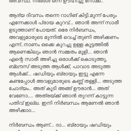
അവസ്ഥ. നിങ്ങൾ ഒന്ന് ഊഹിച്ചു നോക്ക്..
ആദ്യ ദിവസം തന്നെ റാഗിങ് കിട്ടി.മൂന്ന് പേരും
എന്നേക്കാൾ പ്രായ കുറവ്… ഞാൻ അന്ന് സാരീ
ഉടുത്താണ് പോയത്. ഒരേ നിർബന്ധം,
അവളുമാരുടെ മുന്നിൽ വെച്ച് തുണി അഴിക്കണം
എന്ന്..നാണം ഒക്കെ കുറച്ചു ഉള്ള കൂട്ടത്തിൽ
ആണെങ്കിലും ഞാൻ സമ്മതം മൂളി… ഞാൻ
എന്റെ സാരീ അഴിച്ചു ഒരാൾക്ക് കൊടുത്തു,
ബ്ലൗസ് അടുത്ത ആൾക്ക്, പാവാട അടുത്ത
ആൾക്ക്… ഷഡിയും ബ്രായും ഇട്ടു എന്നേ
കണ്ടപ്പോൾ അവളുമാരുടെ കണ്ണ് തള്ളി… അടുത്ത
ചോദ്യം.. അത് കൂടി അങ്ങ് ഊരാൻ… അത്
വേണോ…. അത്രയ്ക്ക് ഞാൻ തുറന്ന് കാട്ടുന്ന
പതിവ് ഇല്ല. ഇനി നിർബന്ധം ആണേൽ ഞാൻ
അഴിക്കാo…
നിർബന്ധം ആണ്… ദാ… ബ്രായും ഷഡിയും