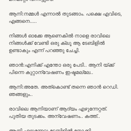
ആനി:നമ്മൾ എന്നാൽ തുടങ്ങാം. പക്ഷെ എവിടെ,
എങ്ങനെ…..
നിങ്ങൾ ഓക്കേ ആണെകിൽ നാളെ രാവിലെ
നിങ്ങൾക്ക് വേണ്ടി ഒരു ക്ലൂ ആ ടേബിളിൽ
ഉണ്ടാകും എന്ന് പറഞ്ഞു ചേച്ചി.
ഞാൻ:എനിക്ക് എന്തോ ഒരു പേടി.. ആനി യ്ക്ക്
പിന്നെ കുറ്റാന്വേഷണം ഇഷ്ടമല്ലേ..
ആനി:അതേ. അത്കൊണ്ട് തന്നെ ഞാൻ റെഡി.
ഞങ്ങളും..
രാവിലെ ആനിയാണ് ആദ്യം എഴുന്നേറ്റത്.
പുതിയ തുടക്കം. അന്വേഷണം.. കത്ത്..
ആനി എഴുന്നേറ്റു ടേബിളിൽ നോക്കി..