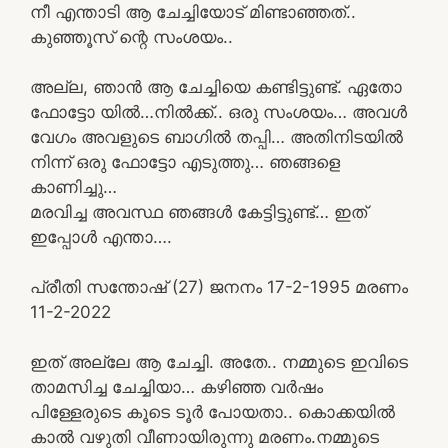
നീ എന്താടി ആ ചേച്ചിയോട് മിണ്ടാഞ്ഞത്..
കുഞ്ഞൂസ് ന്റെ സംശയം..
അല്ല, ഞാൻ ആ ചേച്ചിയെ കണ്ടിട്ടുണ്ട്. ഏതോ
ഫോട്ടോ യിൽ…നിൽക്ക്.. ഒരു സംശയം… അവൾ
വേഗം അവളുടെ ബാഗിൽ തപ്പി… അതിനിടയിൽ
നിന്ന് ഒരു ഫോട്ടോ എടുത്തു… ഞങ്ങളെ
കാണിച്ചു…
മരവിച്ച അവസ്ഥ ഞങ്ങൾ കേട്ടിട്ടുണ്ട്… ഇത്
ഇപ്പോൾ എന്താ….
പ്രീതി സന്തോഷ്‌ (27) ജനനം 17-2-1995 മരണം
11-2-2022
ഇത് അല്ലേ ആ ചേച്ചി. അതേ.. നമ്മുടെ ഇവിടെ
താമസിച്ച ചേച്ചിയാ… കഴിഞ്ഞ വർഷം
പിള്ളേരുടെ കൂടെ ടൂർ പോയതാ.. കൊക്കയിൽ
കാൽ വഴുതി വീണായിരുന്നു മരണം.നമ്മുടെ