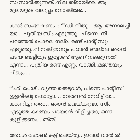
സംസാരിക്കുന്നത്..നീല ബ്രായിലെ ആ
മുലയുടെ വലുപ്പം നോക്കിക്കേ…
കാൾ സംഭാഷണം :: “”ഡീ നീതു… ആ, അനഘച്ചി
യാ… പുതിയ സിം എടുത്തു.. പിന്നെ, നീ
പറഞ്ഞത് പോലെ നല്ല രണ്ട് പാന്റീസും
എടുത്തു..നിനക്ക് ഇന്നും പരാതി അല്ലേ ഞാൻ
പഴയ ജെട്ടിയും ഇട്ടോണ്ട് ആണ് നടക്കുന്നത്
എന്ന്…. പുതിയ രണ്ട് എണ്ണം വാങ്ങി..മഞ്ഞയും
പിങ്കും….
“”ഛീ പോടീ, വൃത്തിക്കെട്ടവൾ, പിന്നെ പാന്റീസ്
ഇട്ടതിന്റെ ഫോട്ടോ…. വേണേൽ നേരിട്ട് വാ..
കാണിച്ചു തരാം. ഞാൻ വെയ്ക്കുവാ. സിം
എടുത്ത കാര്യം പറയാൻ വിളിച്ചതാ, ഒന്ന്
കുളിക്കണം… മ്മ്മ്മ്…
അവൾ ഫോൺ കട്ട്‌ ചെയ്തു.. ഇവൾ വാതിൽ