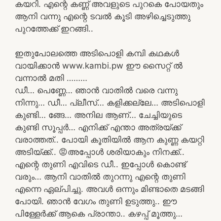
കയറി. എന്റെ കണ്ണ് അവളുടെ പുറകെ പോയതും
ആനി വന്നു എന്റെ ടവൽ കൂടി അഴിച്ചെടുത്തു
പുറത്തേക്ക് ഇറങ്ങി..
ഇതുപോലത്തെ അടിപൊളി കമ്പി കഥകൾ
വായിക്കാൻ www.kambi.pw ഈ സൈറ്റ് ൽ
വന്നാൽ മതി ………
ഡീ… പെണ്ണേ… ഞാൻ വാതിൽ വരെ വന്നു
നിന്നു… ഡീ… പ്ലീസ്… കളിക്കല്ലേ… അടിപൊളി
കുണ്ടി… ങ്ങേ… അനില ആണ്… ചേച്ചിയുടെ
കുണ്ടി സൂപ്പർ… എനിക്ക് എന്താ അത്രയ്ക്ക്
വരാത്തത്.. പോയി കൂതിയിൽ ആന കുണ്ണ കയറ്റി
അടിയ്ക്ക്.. 😡അപ്പോൾ ശരിയാകും നിനക്ക്..
എന്റെ തുണി എവിടെ ഡീ.. ഇപ്പോൾ കൊണ്ട്
വരും… ആനി വാതിൽ തുറന്നു എന്റെ തുണി
എന്നെ ഏല്പിച്ചു. അവൾ ഒന്നും മിണ്ടാതെ മടങ്ങി
പോയി. ഞാൻ വേഗം തുണി ഉടുത്തു.. ഈ
പിള്ളേർക്ക് ആകെ പ്രാന്താ.. കഴപ്പ് മൂത്തു…