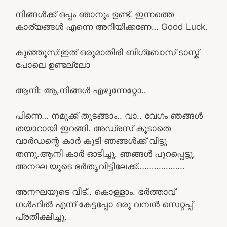
നിങ്ങൾക്ക് ഒപ്പം ഞാനും ഉണ്ട്. ഇന്നത്തെ
കാര്യങ്ങൾ എന്നെ അറിയിക്കണേ… Good Luck.
കുഞ്ഞൂസ്:ഇത് ഒരുമാതിരി ബിഗ്‌ബോസ് ടാസ്ക്
പോലെ ഉണ്ടല്ലോ
ആനി: ആ,നിങ്ങൾ എഴുന്നേറ്റോ..
പിന്നെ… നമുക്ക് തുടങ്ങാം.. വാ.. വേഗം ഞങ്ങൾ
തയാറായി ഇറങ്ങി. അഡ്രസ് കൂടാതെ
വാർഡന്റെ കാർ കൂടി ഞങ്ങൾക്ക് വിട്ടു
തന്നു.ആനി കാർ ഓടിച്ചു. ഞങ്ങൾ പുറപ്പെട്ടു,
അനഘ യുടെ ഭർതൃവീട്ടിലേക്ക്………………..
അനഘയുടെ വീട്.. കൊള്ളാം. ഭർത്താവ്
ഗൾഫിൽ എന്ന് കേട്ടപ്പോ ഒരു വമ്പൻ സെറ്റപ്പ്
പ്രതീക്ഷിച്ചു.