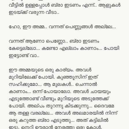
വീട്ടിൽ ഉള്ളപ്പോൾ ബ്രാ ഇടണം എന്ന്.. ആളുകൾ
ഇടയ്ക്ക് വരുന്ന വീടാ..
ഹോ, ഈ അമ്മ.. വന്നത് പെണ്ണുങ്ങൾ അല്ലേ…
വന്നത് ആണോ പെണ്ണോ.. ബ്രാ ഇടണം
കേട്ടെല്ലോ… കണ്ടോ എല്ലാം കാണാം… പോയി
ഇട്ടോണ്ട് വാ..
ഈ അമ്മയുടെ ഒരു കാര്യം. അവൾ
മുറിയിലേക്ക് പോയി. കുഞ്ഞൂസിന് ഇത്
സഹിക്കുമോ… ആ മുലകൾ.. ചെന്നാൽ
കാണാം… ഒന്ന് പോയാലോ. അവൾ ചായയും
എടുത്തോണ്ട് വീണ്ടും മുറിയുടെ അടുത്തേക്ക്
പോയി. അല്പം തുറന്നു കിടക്കുന്നു… ദൈവമേ
ആ തള്ള വരല്ലേ… അവൾ അലമാരയിൽ നിന്ന്
ഒരു കറുത്ത ബ്രാ എടുത്തു… അത് കട്ടിലിൽ
ഇട്ടു. നെറ്റി ഊരാൻ നേരത്തു ഒരു കോൾ.