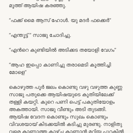
മൂത്ത് ആയിഷ കരഞ്ഞു.
“ഫക്ക് മൈ ആസ് ഹോൾ. യു മദർ ഫക്കെർ”
“എന്തൂട്ട് ” സാജു ചോദിച്ചു.
“എൻറെ കുണ്ടിയിൽ അടിക്കട തയോളി വേഗം”
“ആഹ ഇപ്പൊ കാണിച്ചു തരാമെടി കൂത്തിച്ചി
മോളെ”
കൊഴുത്ത പൂർ ജലം കൊണ്ടു വഴു വഴുത്ത കുണ്ണ
സാജു പതുക്കെ ആയിഷയുടെ കൂതിയിലേക്ക്
തള്ളി കയറ്റി. കുറെ പണി പെട്ട് പകുതിയോളം
അകത്തായി. സാജു വീണ്ടും അടി തുടങ്ങി.
ആയിഷ വേദന കൊണ്ടും സുഖം കൊണ്ടും
വിവശയായ് കിടക്കയിൽ കടിച്ചു മുരണ്ടു. നാളിതു
വരെ കാണാത്ത കാഴ്ച കാണാൻ മറിയ പുറകിൽ