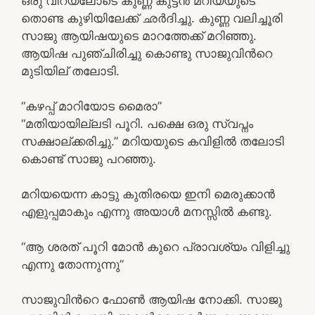
ഒരു വിറയലോടെ കുണ്ണ കുട്ടൻ മറിയയുടെ
തൊണ്ട കുഴിയിലേക്ക് ഛർദിച്ചു. കുണ്ണ വലിച്ചൂരി
സാജു ആയിഷയുടെ മാറത്തേക്ക് മറിഞ്ഞു.
ആയിഷ പുഞ്ചിരിച്ചു കൊണ്ടു സാജുവിൻറെ
മുടിയില് തലോടി.
“കഴപ്പ് മാറിയോട മൈരാ”
“മതിയായില്ലടി പൂറി. പക്ഷെ ഒരു സ്വപ്നം
സക്ഷാല്ക്കരിച്ചു.” മറിയയുടെ കവിളിൽ തലോടി
കൊണ്ട് സാജു പറഞ്ഞു.
മറിയയെന്ന കാട്ടു കുതിരയെ ഇനി മെരുക്കാൻ
എളുപ്പമാകും എന്നു അയാൾ മനസ്സിൽ കണ്ടു.
“ആ ശരത് പൂറി മോൻ കുറെ പ്രാവശ്യം വിളിച്ചു
എന്നു തോന്നുന്നു”
സാജുവിൻറെ ഫോൺ ആയിഷ നോക്കി. സാജു