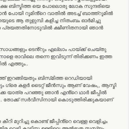
, പക്ഷേ ബിസ്മിത്ത യെ പോലൊരു ലോക സുന്ദരിയെ
ാൻ പോയി റൂമിൻ്റെ വാതിൽ അടച്ച് ബാത്ത്റൂമിൽ
യുടെ ആ തുളുമ്പി കളിച്ച നിതംബം ഓർമിച്ചു
രത്തെ പ്രയത്നതിനോടുവിൽ ക്ഷീണിതനായി ഞാൻ
ട സാധങ്ങളും ടെൻ്റും എല്ലാം പായ്ക്ക് ചെയ്തു
. നാളെ രാവിലെ തന്നെ ഇവിടുന്ന് തിരിക്കണം ഇത്ത
ിൽ എത്തും..
ത്ത് ഇറങ്ങിയതും ബിസ്‌മിത്ത റെഡിയായി
യും ഗ്രെ കളർ ടൈറ്റ് ജീൻസും ആണ് വേഷം,, ആസ്മി
്കെ യാത്ര പറഞ്ഞു ഞാൻ എൻ്റെ ഥാർ ജീപ്പിൽ
ു.. തോക്ക് സർവീസിനായി കൊടുത്തിരിക്കുകയാണ്
 കീറി മുറിച്ചു കൊണ്ട് ജീപ്പിൻ്റെ വെള്ള വെളിച്ചം
തിര വെട്ടി കാടിനു ഉള്ളിലെ അൽഭുത സസ്യം