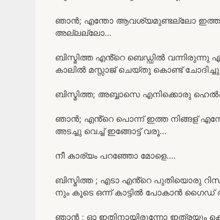
ഞാൻ; എന്തോ ആവശ്യമുണ്ടല്ലോ ഇത്ത അല
അല്ലല്ലോ…
ബിസ്മിത്ത എൻ്റെ ബെഡ്ഡിൽ വന്നിരുന്നു 
കാലിൽ മസ്സാജ് ചെയ്തു കൊണ്ട് ചോദിച്ചു
ബിസ്മിത്ത; അബ്ബാസെ എനിക്കൊരു ഹെൽപ്
ഞാൻ; എൻ്റെ പൊന്ന് ഇത്ത നിങ്ങള് എന്
അടച്ചു വെച്ച് ഇങ്ങോട്ട് വരൂ…
നീ കാര്യം പറഞ്ഞോ മോളെ….
ബിസ്മിത്ത ; എടാ എൻ്റെ പുതിയൊരു റിസർച്
നും കൂടെ ഒന്ന് കാട്ടിൽ പോകാൻ ഗൈഡ് 
ഞാൻ ; ഓ ഇതിനായിരുന്നോ ഇത്രയും ക