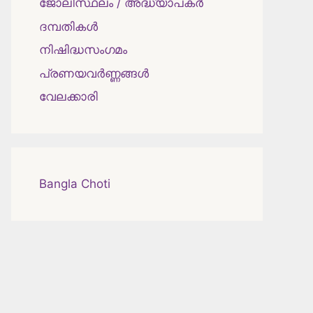
ജോലിസ്ഥലം / അദ്ധ്യാപകർ
ദമ്പതികള്‍
നിഷിദ്ധസംഗമം
പ്രണയവർണ്ണങ്ങൾ
വേലക്കാരി
Bangla Choti