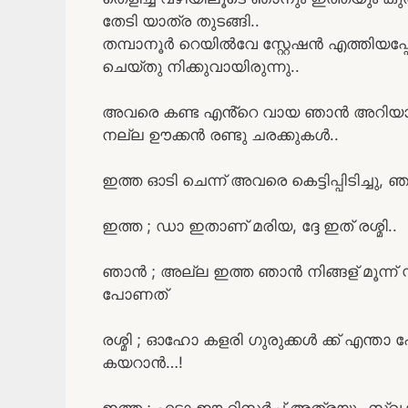
തേടി യാത്ര തുടങ്ങി..
തമ്പാനൂർ റെയിൽവേ സ്റ്റേഷൻ എത്തിയപ്പോ
ചെയ്തു നിക്കുവായിരുന്നു..
അവരെ കണ്ട എൻ്റെ വായ ഞാൻ അറിയാത
നല്ല ഊക്കൻ രണ്ടു ചരക്കുകൾ..
ഇത്ത ഓടി ചെന്ന് അവരെ കെട്ടിപ്പിടിച്ചു, 
ഇത്ത ; ഡാ ഇതാണ് മരിയ, ദ്ദേ ഇത് രശ്മി..
ഞാൻ ; അല്ല ഇത്ത ഞാൻ നിങ്ങള് മൂന്ന
പോണത്
രശ്മി ; ഓഹോ കളരി ഗുരുക്കൾ ക്ക് എന്താ 
കയറാൻ…!