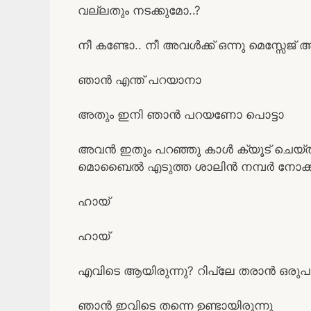
വല്ലതും നടക്കുമോ..?
നീ കണ്ടോ.. നീ അവൾക്ക് ഒന്നു മെസ്സേജ് അ
ഞാൻ എന്ത് പറയാനാ
അതും ഇനി ഞാൻ പറയണോ പൊട്ടാ
അവൻ ഇതും പറഞ്ഞു കാൾ ക്യൂട് ചെയ്
മൊബൈൽ എടുത്ത ശാലിൻ നമ്പർ നോക്കി 
ഹായ്
ഹായ്
എവിടെ ആയിരുന്നു? റിപ്ലേ തരാൻ ഒരുപാ
ഞാൻ ഇവിടെ തന്നെ ഉണ്ടായിരുന്നു