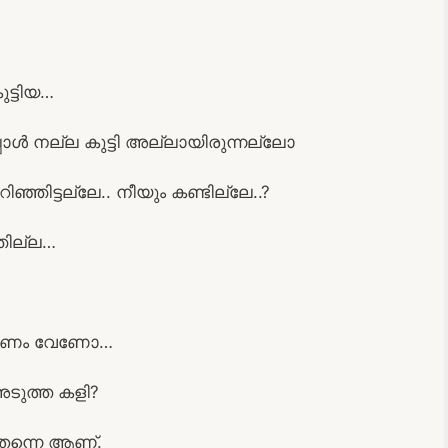
ട്ടിയ…
പോൾ നല്ല കുട്ടി അല്ലായിരുന്നല്ലോ
ഞിട്ടല്ലേ.. നീയും കണ്ടില്ലേ..?
ഞില്ല…
 കാരണം വേണോ…
അടുത്ത കളി?
തന്നെ ആണ്.