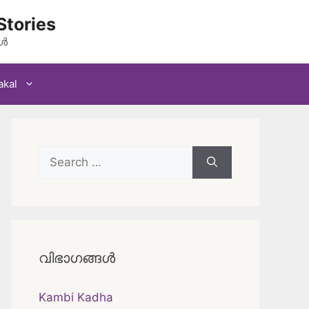
Stories
കൾ
akal
Search
for:
വിഭാഗങ്ങൾ
Kambi Kadha