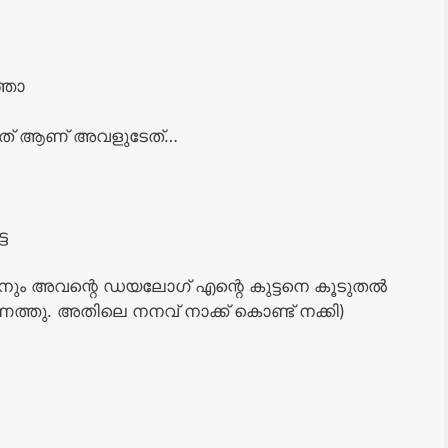
്ഞോ
ള്ളത് ആണ് അവളുടേത്…
െ
ാനും അവന്റെ ഡയലോഗ്‌ എന്റെ കുട്ടനെ കൂടുതൽ
്തു. അതിലെ നനവ് നാക്ക് കൊണ്ട് നക്കി)