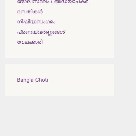
ജോലിസ്ഥലം / അദ്ധ്യാപകർ
ദമ്പതികള്‍
നിഷിദ്ധസംഗമം
പ്രണയവർണ്ണങ്ങൾ
വേലക്കാരി
Bangla Choti