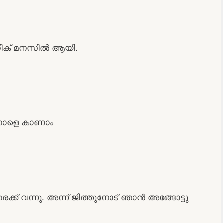
 എനിക് മനസിൽ ആയി.
. നാളെ കാണാം
രൈക്ക് വന്നു. അന്ന് ജിത്തുനോട് ഞാൻ അങ്ങോട്ടു