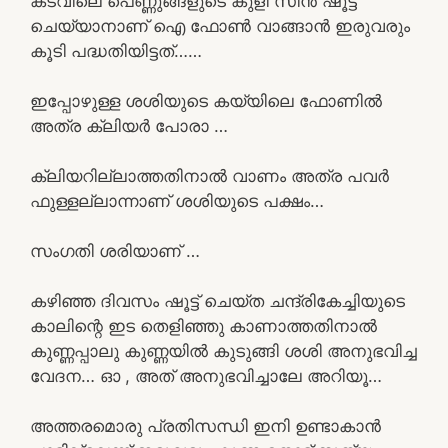
കടവിലെ പെണ്ണുങ്ങളുടെ കുളി സീൻ ഷൂട്ട്
ചെയ്യാനാണ് ഐ ഫോൺ വാങ്ങാൻ ഇരുവരും
കൂടി പദ്ധതിയിട്ടത്……
ഇപ്പോഴുള്ള ശശിയുടെ കയ്യിലെ ഫോണിൽ
അത്ര ക്ലിയർ പോരാ …
ക്ലിയറില്ലാത്തതിനാൽ വാണം അത്ര പവർ
ഫുള്ളല്ലാന്നാണ് ശശിയുടെ പക്ഷം…
സംഗതി ശരിയാണ് …
കഴിഞ്ഞ ദിവസം ഷൂട്ട് ചെയ്ത ചന്ദ്രികേച്ചിയുടെ
കാലിന്റെ ഇട തെളിഞ്ഞു കാണാത്തതിനാൽ
കുണ്ണപ്പാലു കുണ്ണയിൽ കുടുങ്ങി ശശി അനുഭവിച്ച
വേദന… ഓ , അത് അനുഭവിച്ചാലേ അറിയൂ…
അത്തരമൊരു പ്രതിസന്ധി ഇനി ഉണ്ടാകാൻ