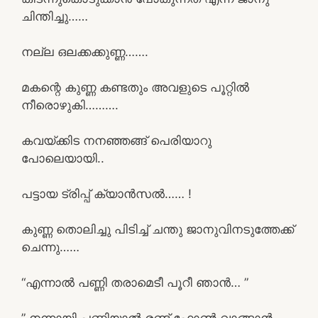
ചിന്തിച്ചു……
നല്ല ഒലക്കക്കുണ്ണ…….
മകന്റെ കുണ്ണ കണ്ടതും അവളുടെ പൂറ്റിൽ
നീരൊഴുകി……….
കവയ്ക്കിട നനഞ്ഞങ്ങ് പെരിയാറു
പോലെയായി..
പട്ടായ ട്രിപ്പ് ക്യാൻസൽ…… !
കുണ്ണ തൊലിച്ചു പിടിച്ച് ചന്തു ജാനുവിനടുത്തേക്ക്
ചെന്നു……
“എന്നാൽ പണ്ണി തരാമെടീ പൂറീ ഞാൻ… ”
” നന്നായി പണ്ണിയാൽ രണ്ട് ഫോൺ വാങ്ങാൻ