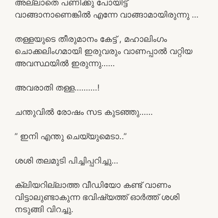
അല്ലാതെ പണിക്കു പോയിട്ട്
വാങ്ങാനാണെങ്കിൽ എന്നേ വാങ്ങാമായിരുന്നു …
തള്ളയുടെ തീരുമാനം കേട്ട് , മഹാലിംഗം
ചൊക്കലിംഗമായി ഇരുവരും വാണപ്പാൽ വറ്റിയ
അവസ്ഥയിൽ ഇരുന്നു……
അവരാതി തള്ള……….!
ചന്തുവിൽ രോഷം സട കുടഞ്ഞു……
” ഇനി എന്തു ചെയ്യുമെടാ..”
ശശി തലമുടി പിച്ചിപ്പറിച്ചു…
ക്ലിയറില്ലാത്ത വീഡിയോ കണ്ട് വാണം
വിട്ടാലുണ്ടാകുന്ന ഭവിഷ്യത്ത് ഓർത്ത് ശശി
നടുങ്ങി വിറച്ചു.