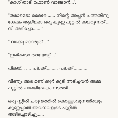
“കാശ് താടീ ഫോൺ വാങ്ങാൻ…”.
“തരാമെടാ മൈരേ …… നിന്റെ അപ്പൻ ചത്തതിനു
ശേഷം ആദ്യമാ ഒരു കുണ്ണ പൂറ്റിൽ കയറുന്നത് …
നീ അടിച്ചോ…… ”
” വാക്കു മാറരുത്… ”
“ഇല്ലെടാ തായോളീ…”
പ്ലക്ക്… …. പ്ലക്ക്………. പ്ലക്ക് ………..
വീണ്ടും അര മണിക്കൂർ കൂടി അടിച്ചവൻ അമ്മ
പൂറ്റിൽ പാലഭിഷേകം നടത്തി…
ഒരു സ്റ്റീൽ ചരുവത്തിൽ കൊള്ളാവുന്നത്രയും
കുണ്ണപ്പാൽ അവനവളുടെ പൂറ്റിൽ
അടിച്ചൊഴിച്ചു……