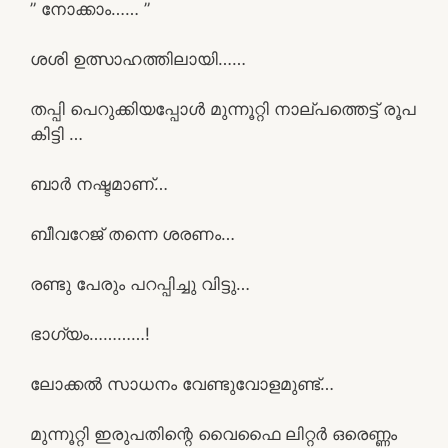
” നോക്കാം…… ”
ശശി ഉത്സാഹത്തിലായി……
തപ്പി പെറുക്കിയപ്പോൾ മുന്നൂറ്റി നാല്പത്തെട്ട് രൂപ
കിട്ടി …
ബാർ നഷ്ടമാണ്…
ബീവറേജ് തന്നെ ശരണം…
രണ്ടു പേരും പറപ്പിച്ചു വിട്ടു…
ഭാഗ്യം…………!
ലോക്കൽ സാധനം വേണ്ടുവോളമുണ്ട്…
മുന്നൂറ്റി ഇരുപതിന്റെ വൈഫൈ ലിറ്റർ ഒരെണ്ണം