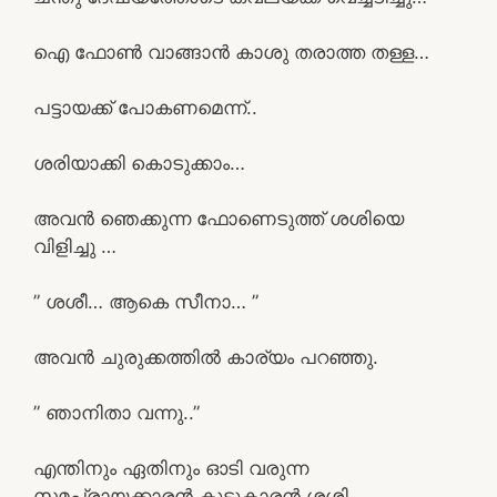
ഐ ഫോൺ വാങ്ങാൻ കാശു തരാത്ത തള്ള…
പട്ടായക്ക് പോകണമെന്ന്..
ശരിയാക്കി കൊടുക്കാം…
അവൻ ഞെക്കുന്ന ഫോണെടുത്ത് ശശിയെ
വിളിച്ചു …
” ശശീ… ആകെ സീനാ… ”
അവൻ ചുരുക്കത്തിൽ കാര്യം പറഞ്ഞു.
” ഞാനിതാ വന്നു..”
എന്തിനും ഏതിനും ഓടി വരുന്ന
സമപ്രായക്കാരൻ കൂട്ടുകാരൻ ശശി……