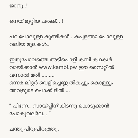
ജാനു..!
നെയ് മുറ്റിയ ചരക്ക്… !
പറ പോലുള്ള കുണ്ടികൾ.. കപ്പളങ്ങാ പോലുള്ള
വലിയ മുലകൾ..
ഇതുപോലത്തെ അടിപൊളി കമ്പി കഥകൾ
വായിക്കാൻ www.kambi.pw ഈ സൈറ്റ് ൽ
വന്നാൽ മതി ………
ഒന്നര ലിറ്റർ വെളിച്ചെണ്ണ തികച്ചും കൊള്ളും
അവളുടെ പൊക്കിളിൽ …
” പിന്നേ.. സായ്പ്പിന് കിടന്നു കൊടുക്കാൻ
പോകുവല്ലേ… ”
ചന്തു പിറുപിറുത്തു .