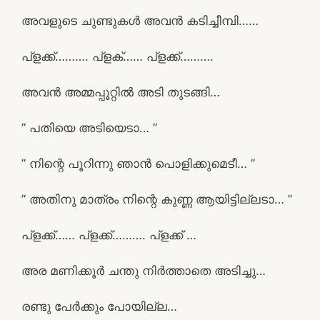
അവളുടെ ചുണ്ടുകൾ അവൻ കടിച്ചീമ്പി……
പ്ളക്ക്………. പ്ളക്…… പ്ളക്ക്……….
അവൻ അമ്മപ്പൂറ്റിൽ അടി തുടങ്ങി…
” പതിയെ അടിയെടാ… ”
” നിന്റെ പൂറിന്നു ഞാൻ പൊളിക്കുമെടീ… ”
” അതിനു മാത്രം നിന്റെ കുണ്ണ ആയിട്ടില്ലടാ… ”
പ്ളക്ക്…… പ്ളക്ക്………. പ്ളക്ക് …
അര മണിക്കൂർ ചന്തു നിർത്താതെ അടിച്ചു…
രണ്ടു പേർക്കും പോയില്ല…