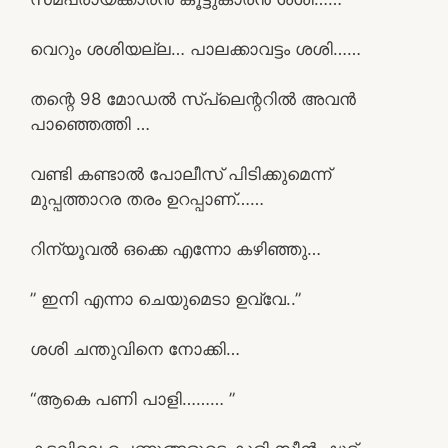
വെറും ശശിയല്ല… പാലക്കാവട്ടം ശശി……
തന്റെ 98 മോഡൽ സ്പ്ലെന്ററിൽ അവൻ
പാഞ്ഞെത്തി …
വണ്ടി കണ്ടാൽ പോലീസ് പിടിക്കുമെന്ന്
മുപ്പത്താറര തരം ഉറപ്പാണ്……
റിന്യൂവൽ ഒക്കെ എന്നോ കഴിഞ്ഞു…
” ഇനി എന്നാ ചെയുമെടാ ഉവ്വേ..”
ശശി ചന്തുവിനെ നോക്കി…
“ആകെ പണി പാളി……… ”