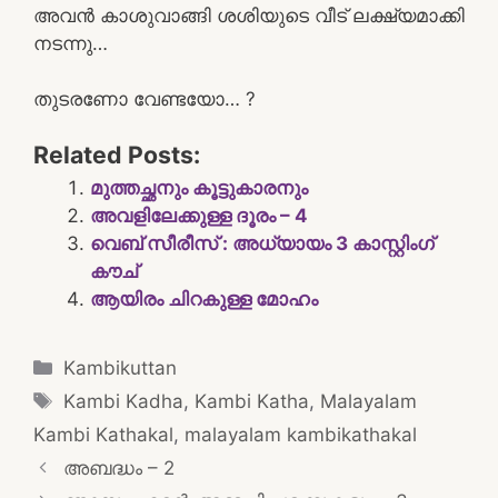
അവൻ കാശുവാങ്ങി ശശിയുടെ വീട് ലക്ഷ്യമാക്കി
നടന്നു…
തുടരണോ വേണ്ടയോ… ?
Related Posts:
മുത്തച്ഛനും കൂട്ടുകാരനും
അവളിലേക്കുള്ള ദൂരം – 4
വെബ് സീരീസ് : അധ്യായം 3 കാസ്റ്റിംഗ്
കൗച്
ആയിരം ചിറകുള്ള മോഹം
Categories
Kambikuttan
Tags
Kambi Kadha
,
Kambi Katha
,
Malayalam
Kambi Kathakal
,
malayalam kambikathakal
Post
അബദ്ധം – 2
navigation