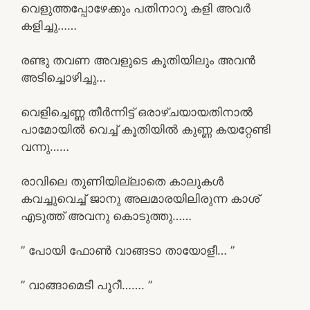
വെളുത്തപ്പോഴേക്കും പതിനാറു കളി അവർ
കളിച്ചു……
രണ്ടു തവണ അവളുടെ കൂതിയിലും അവൻ
അടിച്ചൊഴിച്ചു…
വെളിച്ചെണ്ണ തീർന്നിട്ട് ഒരാഴ്‌ചയായതിനാൽ
പാമോയിൽ വെച്ച് കൂതിയിൽ കുണ്ണ കയറ്റേണ്ടി
വന്നു……
രാവിലെ തുണിയില്ലാതെ കാലുകൾ
കവച്ചുവെച്ച് ജാനു അലമാരയിലിരുന്ന കാശ്
എടുത്ത് അവനു കൊടുത്തു……
” പോയി ഫോൺ വാങ്ങടാ തായോളീ… ”
” വാങ്ങാമെടീ പൂറീ……. ”