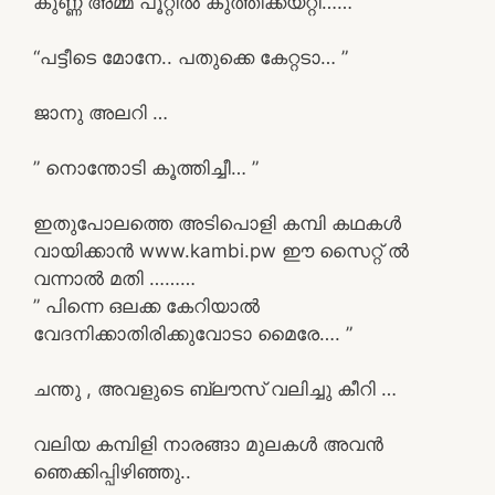
കുണ്ണ അമ്മ പൂറ്റിൽ കുത്തിക്കയറ്റി……
“പട്ടീടെ മോനേ.. പതുക്കെ കേറ്റടാ… ”
ജാനു അലറി …
” നൊന്തോടി കൂത്തിച്ചീ… ”
ഇതുപോലത്തെ അടിപൊളി കമ്പി കഥകൾ
വായിക്കാൻ www.kambi.pw ഈ സൈറ്റ് ൽ
വന്നാൽ മതി ………
” പിന്നെ ഒലക്ക കേറിയാൽ
വേദനിക്കാതിരിക്കുവോടാ മൈരേ…. ”
ചന്തു , അവളുടെ ബ്ലൗസ് വലിച്ചു കീറി …
വലിയ കമ്പിളി നാരങ്ങാ മുലകൾ അവൻ
ഞെക്കിപ്പിഴിഞ്ഞു..