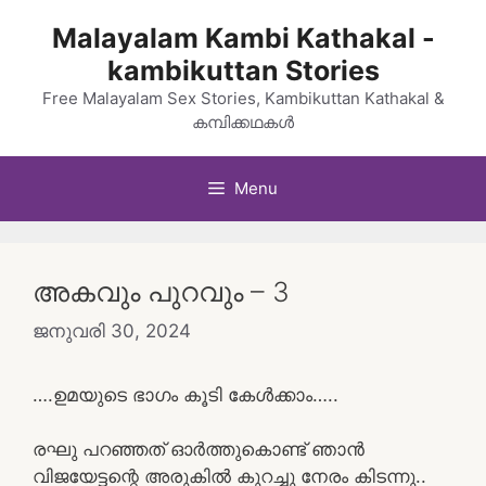
Skip
Malayalam Kambi Kathakal -
to
kambikuttan Stories
content
Free Malayalam Sex Stories, Kambikuttan Kathakal &
കമ്പിക്കഥകൾ
Menu
അകവും പുറവും – 3
ജനുവരി 30, 2024
….ഉമയുടെ ഭാഗം കൂടി കേൾക്കാം…..
രഘു പറഞ്ഞത് ഓർത്തുകൊണ്ട് ഞാൻ
വിജയേട്ടന്റെ അരുകിൽ കുറച്ചു നേരം കിടന്നു..