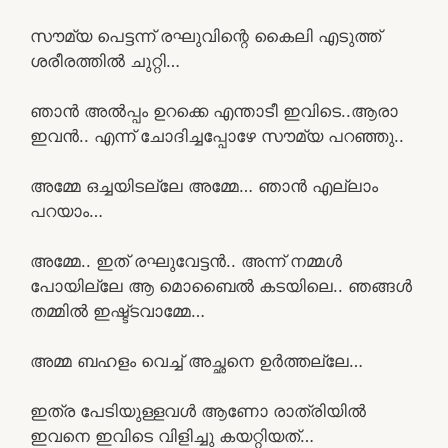
സൗമ്യ പെട്ടന്ന് രഘുവിന്റെ കൈലി എടുത്ത്
ശരീരത്തിൽ ചുറ്റി…
ഞാൻ അൽപ്പം ഉറക്കെ എന്താടീ ഇവിടെ..ആരാ
ഇവൻ.. എന്ന് ചോദിച്ചപ്പോഴേ സൗമ്യ പറഞ്ഞു..
അമ്മേ ഒച്ചയിടല്ലേ അമ്മേ… ഞാൻ എല്ലാം
പറയാം…
അമ്മേ.. ഇത് രഘുവേട്ടൻ.. അന്ന് നമ്മൾ
പോയില്ലേ ആ മൊബൈൽ കടയിലെ.. ഞങ്ങൾ
തമ്മിൽ ഇഷ്ട്ടവാമ്മേ…
അമ്മ ബഹളം വെച്ച് അച്ഛനെ ഉർത്തല്ലേ…
ഇത്ര പേടിയുള്ളവൾ ആണോ രാത്രിയിൽ
ഇവനെ ഇവിടെ വിളിച്ചു കയറ്റിയത്…