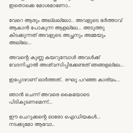
ഇതൊക്കെ മോശമാണോ..
വേറെ ആരും അല്ലല്ലോ.. അവളുടെ ഭർത്താവ്
ആകാൻ പോകുന്ന ആളല്ലേ… അടുത്തു
കിടക്കുന്നത് അവളുടെ അച്ഛനും അമ്മയും
അല്ലേ…
അവന്റെ കുണ്ണ കയറുമ്പോൾ അവൾക്ക്
വേദനിച്ചാൽ അശ്വസിപ്പിക്കേണ്ടത് ഞങ്ങളല്ലേ…
ഇപ്പോഴാണ് ഓർത്തത്.. രഘു പറഞ്ഞ കാര്യം…
ഞാൻ ചെന്ന് അവരെ കൈയോടെ
പിടികൂടണമെന്ന്…
ഈ ചെറുക്കന്റെ ഓരോ ഐഡിയകൾ…
നടക്കുമോ ആവോ..