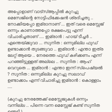
അപ്പോളാണ് വാട്സ്ആപ്പിൽ കുറച്ചു
മെസേജിന്റെ നോട്ടിഫിക്കേഷൻ ശ്രദിച്ചതു ..
നോക്കിയപ്പോ ഇമ്രാനാണ് … ഇത് വരെ മെസ്സേജ്
ഒന്നും കാണാത്തപ്പോ രക്ഷപെട്ടു എന്ന്
വിചാരിച്ചതാണ് …. ഇമ്രാൻ : ഹായ് ടീച്ചർ ..
എന്തെയ്ക്കുവാ … സുനിത : ഒന്നുമില്ല ഫുഡ്
ഉണ്ടാക്കാൻ തുടങ്ങുവാ .. ഇമ്രാൻ : എന്താ ഇത്ര
ലേറ്റ് ആയെ .. നേരത്തെ ഫുഡ് കഴിക്കണം എന്ന്
പറഞ്ഞിട്ടുള്ളത് അല്ലെ .. സുനിത : ആഹ്
വെറുതെ … ഇമ്രാൻ : എന്താ ഇന്ന് സ്പെഷ്യൽ
? സുനിത : ഒന്നുമില്ല കുറച്ചു സലാഡ്
ഉണ്ടാക്കാം എന്ന് വിചാരിച്ചു ഇമ്രാൻ : കൊള്ളാം
….
(കുറച്ചു നേരത്തേക്ക് മെസ്സേജുകൾ ഒന്നും
വന്നില്ല .. പിന്നെ വന്ന മെസ്സേജ് കണ്ട് സുനിത
ഞെട്ടി )