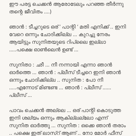
ഈ പരട്ട ചെക്കൻ ആരോടേലും പറഞ്ഞ തീർന്നു
തന്റെ ജീവിതം ….)
ഞാൻ : ടീച്ചറുടെ ഒര് ‘ പാന്റി ‘ മതി എനിക്ക് .. ഇനി
വേറെ ഒന്നും ചോദിക്കില്ല … കുറച്ചു നേരം
ആയിട്ടും സുനിതയുടെ റിപ്ലൈ ഇല്ലാ
…..പക്ഷെ ഓൺലെൻ ഉണ്ട് …
സുനിതാ : ഛീ … നീ നന്നായി എന്നാ ഞാൻ
ഓർത്തെ … ഞാൻ : പ്ലീസ് ടീച്ചറെ ഇനി ഞാൻ
ഒന്നും ചോദിക്കില്ല .. സുനിത : പോ നീ
…..എന്നോട് മിണ്ടണ്ട … ഞാൻ : പ്ലീസ് ……
പ്ലീസ് …
പാവം ചെക്കൻ അല്ലെ … ഒര് പാന്റി കൊടുത്ത
ഇനി ശല്യം ഒന്നും ആകില്ലല്ലോ എന്ന്
സുനിത ഓർത്തു … സുനിത : ഒക്കെ ഞാൻ തരാം
.. പക്ഷെ ഇത് ലാസ്‌റ് ആണ് .. നോ മോർ ഫീസ്