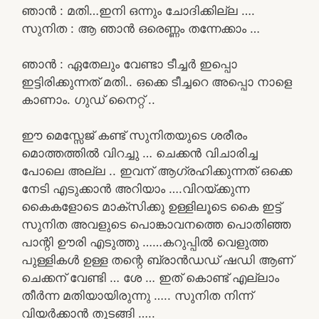
ഞാൻ : മതി…ഇനി ഒന്നും ചോദിക്കില്ല ….
സുനിത : ആ ഞാൻ ഒരെണ്ണം തന്നേക്കാം …
ഞാൻ : ഏതേലും വേണ്ടാ ടീച്ചർ ഇപ്പൊ
ഇട്ടിരിക്കുന്നത് മതി.. ഒക്കെ ടീച്ചറെ അപ്പൊ നാളെ
കാണാം. ഗുഡ് നൈറ്റ് ..
ഈ മെസ്സേജ് കണ്ട് സുനിതയുടെ ശരീരം
മൊത്തത്തിൽ വിറച്ചു … ചെക്കൻ വിചാരിച്ച
പോലെ അല്ല .. ഇവന് ആഗ്രഹിക്കുന്നത് ഒക്കെ
നേടി എടുക്കാൻ അറിയാം ….വിറയ്ക്കുന്ന
കൈകളോടെ മാക്സിക്കു ഉള്ളിലൂടെ കൈ ഇട്ട്
സുനിത അവളുടെ പൊങ്കാവനത്തെ പൊതിഞ്ഞ
പാന്റി ഊരി എടുത്തു ……കറുപ്പിൽ വെളുത്ത
പുള്ളികൾ ഉള്ള തന്റെ ബ്രാൻഡഡ് ഷഡി ആണ്
ചെക്കന് വേണ്ടി … ശേ … ഇത് കൊണ്ട് എല്ലാം
തീർന്ന മതിയായിരുന്നു ….. സുനിത നിന്ന്
വിയർക്കാൻ തുടങ്ങി …..