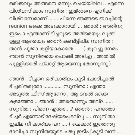
ഒരിക്കലും അങ്ങനെ ഒന്നും ചെയ്യില്ല .. എന്നെ
വിശ്വസിക്കാം സുനിത : ഇമ്രാനെ എനിക്ക്
വിശ്വാസമാണ് ……..പിന്നെ ഞങ്ങടെ ബാച്ചിന്റെ
reunion ഒക്കെ അടുക്കാറായി … ഞാൻ : അതിനു
ഇപ്പൊ എന്താണ് ടീച്ചറുടെ അത്രെയും ലുക്ക്
ഉള്ള ആരെയും ഞാൻ കണ്ടിട്ടില്ല സുനിത :
താൻ ചുമ്മാ കളിയാകാതെ ….. ( കുറച്ചു നേരം
ഞാൻ സുനിതയെ പൊക്കി അടിച്ചു , അതിൽ
പുള്ളിക്കാരി ഫ്ലാറ്റ് ആയെന്നു തോനുന്നു )
ഞാൻ : ടീച്ചറെ ഒര് കാര്യം കൂടി ചോദിച്ചാൽ
ടീച്ചര് തരുമോ …………. സുനിതാ : എന്താ
അടുത്ത ഫീസ് ആണോ , ആ ടവൽ ഒക്കെ
കളഞ്ഞോ .. ഞാൻ : അതൊന്നും അല്ല …..
സുനിത : പിന്നെ എന്താ …? ഞാൻ : പറഞ്ഞാ
ടീച്ചർ എന്നോട് ദേഷ്യപ്പെടല്ലു …. സുനിതാ :
ഇല്ല നീ കാര്യം പറ …. ( ചെക്കൻ ഇതെന്തു
ഭാവിച്ചാ സുനിതയുടെ ചങ്കു ഇടിപ്പ്‌ കൂടി വന്ന് …