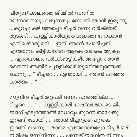
പിറ്റേന്ന് കാലത്തെ ജിമ്മിൽ സുനിത
മേനോനെയും വരുന്നതും നോക്കി ഞാൻ ഇരുന്നു
.. കുറച്ചു കഴിഞ്ഞപ്പോ ടീച്ചർ വന്നു വർക്ഔട്
തുടങ്ങി .. പുള്ളികാരിയുടെ മുഖത്തു നോക്കാൻ
എനിക്കൊരു മടി … ഇനി ഞാൻ ചോദിച്ചത്
എങ്ങാനും കിട്ടിയില്ലേ ആകെ ശോകം ആകും
….എന്തയാലും വർക്ക്ഔട്ട് കഴിഞ്ഞപ്പോ ഞാൻ
നൈസ് ആയിട്ട് പുളളിക്കാരിയുടെ’അടുത്തേക്ക്
ചെന്നു … ” ടീച്ചറെ … എന്തായി … ഞാൻ പറഞ്ഞ
കാര്യം … ” ..
സുനിത ടീച്ചർ മറുപടി ഒന്നും പറഞ്ഞില്ല …. ”
ടീച്ചറെ ….. ” .. പുള്ളിക്കാരി ദേഷ്യത്തോടെ ജിം
ബാഗ് എടുത്തോണ്ട് ഡോറും തുറന്ന് താഴേക്കു
ഇറങ്ങി പോയി …. ഞാൻ ടീച്ചറുടെ പുറകെ
ഇറങ്ങി ചെന്നു …താഴെ എത്താറായപ്പോ ടീച്ചർ ഒര്
നിമിഷം ഒന്ന് നിന്നു ….. എന്നിട്ട് ബാഗിൽ നിന്നും