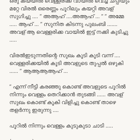
ഒരു കയ്യിൽ വെള്ളരിക്ക വായിൽ വെച്ച് ചപ്പിയും
മറ്റേ വിരൽ ഒരെണ്ണം പൂറിലും കയറ്റി അവള്
സുഗിച്ചു …. ” അആഹ് ….അആഹ് … ” ” അമ്മേ
….. ആഹ് … ” സുനിത കിടന്നു പുലംബി …….
അവള് ആ വെള്ളരിക്ക വായിൽ ഇട്ട് നക്കി കുടിച്ചു
…..
വിരൽഇടുന്നതിന്റെ സുഖം കൂടി കൂടി വന്ന് ….
വെള്ളരിക്കയിൽ കൂടി അവളുടെ തുപ്പൽ ഒഴുകി
…… ” ആആആആഹ്‌ …
” എന്ന് നീട്ടി കരഞ്ഞു കൊണ്ട് അവളുടെ പൂറിൽ
നിന്നും വെള്ളം തെറിക്കാൻ തുടങ്ങി …… അവള്
സുഖം കൊണ്ട് കൂകി വിളിച്ചു കൊണ്ട് താഴെ
തളർന്നു ഇരുന്നു ….
പൂറിൽ നിന്നും വെള്ളം കുടുകുടാ ചാടി …..