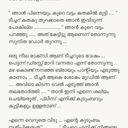
” ഞാൻ പിന്നെയും കുറെ വട്ടം കതകിൽ മുട്ടി …. ”
ടീച്ചറ് കതകു തുറക്കാതെ ഞാൻ ഇവിടുന്ന്
പോകില്ല …………………” ഞാൻ കുറെ വട്ടം
പറഞ്ഞു ….. അത് കേട്ടിട്ടു ആണെന് തോന്നുന്നു
സുനിത ഡോർ തുറന്നു …
ഒരു നീല മാക്സി ആണ് ടീച്ചറുടെ വേഷം …
പെട്ടന്ന് ഡ്രസ്സ് മാറി വന്നതാ എന്ന് തോന്നുന്നു ..
മഴ കൊണ്ട് നനഞ്ഞ ബ്രായും പാന്റിയും എടുത്തു
കാണാം … ടീച്ചർ ആകെ ശോകം മൂഡിൽ ആണ്
…. അവിടെ കിടന്ന ടവൽ എടുത്ത് ഞാൻ
തലതോർത്തി …. ” താൻ ഇനി എന്നെ ശല്യം
ചെയ്യരുത് , പ്ലീസ് എനിക്ക് കുടുംബവും
കുട്ടികളും ഉള്ളതാണ് …
എന്നെ വെറുതെ വിടു … എന്റെ കുടുംബം
നശിപ്പിക്കരുത് “……….. ” ടീച്ചറെ എനിക്ക് നിങ്ങളെ