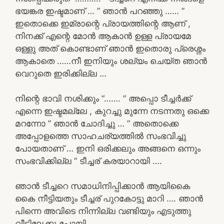
ഭയങ്കര ഇഷ്ടമാണ് … ” ഞാൻ പറഞ്ഞു …… ”
ഇതൊക്കെ ഇമ്രാന്റെ പ്രായത്തിന്റെ ആണ് ,
നിനക്ക് എന്റെ മോൻ ആകാൻ ഉള്ള പ്രായമേ
ഒള്ളു അത് കൊണ്ടാണ് ഞാൻ ഇതൊരു പ്രെശ്നം
ആകാതെ ……നീ ഇനിയും ശല്യം ചെയ്ത ഞാൻ
വെറുതെ ഇരിക്കില്ല …
നിന്റെ ഭാവി നശിക്കും “……. ” അപ്പൊ ടീച്ചർക്ക്
എന്നെ ഇഷ്ടമല്ലേ , കുറച്ചു മുന്നേ നടന്നതു ഒക്കെ
മറന്നോ ” ഞാൻ ചോദിച്ചു … ” അതൊക്കെ
അപ്പോളത്തെ സാഹചര്യത്തിൽ സംഭവിച്ചു
പോയതാണ് … ഇനി ഒരിക്കലും അങ്ങനെ ഒന്നും
സംഭവിക്കില്ല ” ടീച്ചര് കരയാറായി ….
ഞാൻ ടീച്ചറെ സമാധിനിപ്പിക്കാൻ ആയികൈ
കൈ നീട്ടിയതും ടീച്ചര് പുറകോട്ടു മാറി …. ഞാൻ
പിന്നെ അവിടെ നിന്നില്ല വണ്ടിയും എടുത്തു
വീട്ടിലേക്കു പോയി ….