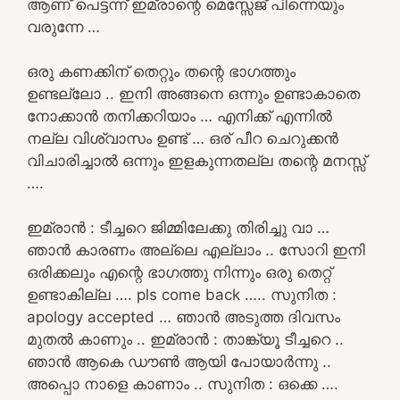
ആണ് പെട്ടന്ന് ഇമ്രാന്റെ മെസ്സേജ് പിന്നെയും
വരുന്നേ …
ഒരു കണക്കിന് തെറ്റും തന്റെ ഭാഗത്തും
ഉണ്ടല്ലോ .. ഇനി അങ്ങനെ ഒന്നും ഉണ്ടാകാതെ
നോക്കാൻ തനിക്കറിയാം … എനിക്ക് എന്നിൽ
നല്ല വിശ്വാസം ഉണ്ട് … ഒര് പീറ ചെറുക്കൻ
വിചാരിച്ചാൽ ഒന്നും ഇളകുന്നതല്ല തന്റെ മനസ്സ്
….
ഇമ്രാൻ : ടീച്ചറെ ജിമ്മിലേക്കു തിരിച്ചു വാ …
ഞാൻ കാരണം അല്ലെ എല്ലാം .. സോറി ഇനി
ഒരിക്കലും എന്റെ ഭാഗത്തു നിന്നും ഒരു തെറ്റ്
ഉണ്ടാകില്ല …. pls come back ….. സുനിത :
apology accepted … ഞാൻ അടുത്ത ദിവസം
മുതൽ കാണും .. ഇമ്രാൻ : താങ്ക്യൂ ടീച്ചറെ ..
ഞാൻ ആകെ ഡൗൺ ആയി പോയാർന്നു ..
അപ്പൊ നാളെ കാണാം .. സുനിത : ഒക്കെ ….