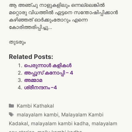
ആ അഞ്ചു നാളുകളിലും ഒന്നല്ലെങ്കിൽ
മറ്റൊരു വിധത്തിൽ ഏട്ടനെ സന്തോഷിപ്പിക്കാൻ
കഴിഞ്ഞത് ഓർക്കുംതോറും എന്നെ
കോരിത്തരിപ്പിച്ചു…
തുടരും
Related Posts:
പെരുന്നാൾ കളികൾ
അപ്പൂസ് കനോപ്പി – 4
അമ്മാമ
ശ്രീനന്ദനം –4
Categories
Kambi Kathakal
Tags
malayalam kambi
,
Malayalam Kambi
Kadakal
,
malayalam kambi kadha
,
malayalam