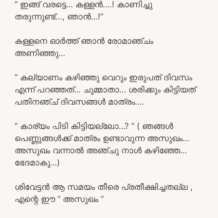
” ഇങ്ങ് വരട്ടെ… കള്ളൻ….! കാണിച്ചു
തരുന്നുണ്ട്…, ഞാൻ…!”
കള്ളനെ ഓർത്ത് ഞാൻ രോമാഞ്ചം
അണിഞ്ഞു…
” കല്യാണം കഴിഞ്ഞു വെറും ഇരുപത് ദിവസം
എന്ന് പറഞ്ഞത്… ചുമ്മാതാ… ശരിക്കും കിട്ടിയത്
പതിനഞ്ച് ദിവസങ്ങൾ മാത്രം….
” കാര്യം പിടി കിട്ടിയല്ലോ…? ” ( ഞങ്ങൾ
പെണ്ണുങ്ങൾക്ക് മാത്രം ഉണ്ടാവുന്ന അസുഖം…
അസുഖം വന്നാൽ അഞ്ചു നാൾ കഴിഞ്ഞേ…
ഭേദമാകു…)
ശിവേട്ടൻ ആ സമയം തീരെ പ്രതീക്ഷിച്ചതല്ല ,
എന്റെ ഈ ” അസുഖം ”