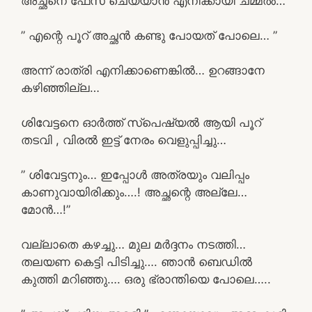
അച്ഛനെ ഫേസ് ചെയ്യാൻ എനിക്കായി ചമ്മൽ…
” എന്റെ പൂറ് അച്ഛൻ കണ്ടു പോയത് പോലെ… ”
അന്ന് രാത്രി എനിക്കാണെങ്കിൽ… ഉറങ്ങാനേ
കഴിഞ്ഞില്ല…
ശിവേട്ടനെ ഓർത്ത് സ്പെഷ്യൽ ആയി പൂറ്
തടവി , വിരൽ ഇട്ട് നേരം വെളുപ്പിച്ചു…
” ശിവേട്ടനും… ഇപ്പോൾ അത്രയും വലിപ്പം
കാണുവായിരിക്കും….! അച്ഛന്റെ അല്ലേ…
മോൻ…!”
വല്ലാതെ കഴച്ചു… മുല മർദ്ദനം നടത്തി…
തലയണ കെട്ടി പിടിച്ചു…. ഞാൻ ബെഡിൽ
കുത്തി മറിഞ്ഞു…. ഒരു ഭ്രാന്തിയെ പോലെ…..