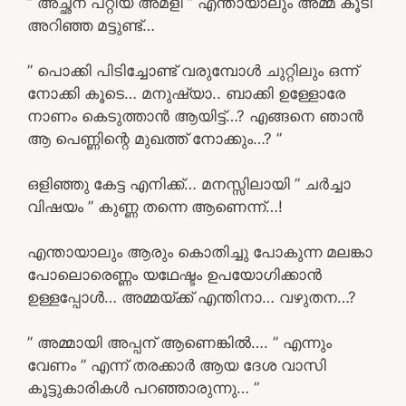
” അച്ഛന് പറ്റിയ അമളി ” എന്തായാലും അമ്മ കൂടി
അറിഞ്ഞ മട്ടുണ്ട്…
” പൊക്കി പിടിച്ചോണ്ട് വരുമ്പോൾ ചുറ്റിലും ഒന്ന്
നോക്കി കൂടെ… മനുഷ്യാ.. ബാക്കി ഉള്ളോരേ
നാണം കെടുത്താൻ ആയിട്ട്…? എങ്ങനെ ഞാൻ
ആ പെണ്ണിന്റെ മുഖത്ത് നോക്കും…? ”
ഒളിഞ്ഞു കേട്ട എനിക്ക്… മനസ്സിലായി ” ചർച്ചാ
വിഷയം ” കുണ്ണ തന്നെ ആണെന്ന്…!
എന്തായാലും ആരും കൊതിച്ചു പോകുന്ന മലങ്കാ
പോലൊരെണ്ണം യഥേഷ്ടം ഉപയോഗിക്കാൻ
ഉള്ളപ്പോൾ… അമ്മയ്ക്ക് എന്തിനാ… വഴുതന…?
” അമ്മായി അപ്പന് ആണെങ്കിൽ…. ” എന്നും
വേണം ” എന്ന് തരക്കാർ ആയ ദേശ വാസി
കൂട്ടുകാരികൾ പറഞ്ഞാരുന്നു… ”