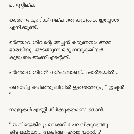
മനസ്സില്ല..
കാരണം എനിക്ക് നല്ല ഒരു കുടുംബം ഇപ്പോൾ
എനിക്കുണ്ട്…
ഭർത്താവ് ശിവന്റെ അച്ഛൻ കരുണനും അമ്മ
ഭാരതിയും അടങ്ങുന്ന ഒരു ന്യൂക്ലിയർ
കുടുംബം ആണ് എന്റെത്..
ഭർത്താവ് ശിവൻ ഗൾഫിലാണ്… ഷാർജയിൽ…
രണ്ടാഴ്ച്ച കഴിഞ്ഞു ലീവിൽ ഇങ്ങെത്തും , ” ഇഷ്ടൻ
”
നാളുകൾ എണ്ണി തീർക്കുകയാണ്, ഞാൻ…
” ഇനിയെങ്കിലും മലക്കറി ചെലവ് കുറഞ്ഞു
കിട്ടുമല്ലോ… ആളിങ്ങു എത്തിയാൽ…? ”