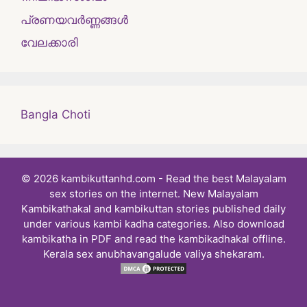
പ്രണയവർണ്ണങ്ങൾ
വേലക്കാരി
Bangla Choti
© 2026 kambikuttanhd.com - Read the best Malayalam
sex stories on the internet. New Malayalam
Kambikathakal and kambikuttan stories published daily
under various kambi kadha categories. Also download
kambikatha in PDF and read the kambikadhakal offline.
Kerala sex anubhavangalude valiya shekaram.