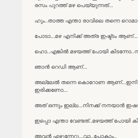
രസം പുറത്ത് മഴ പെയ്യുന്നത്…
ഹും..താത്ത എന്താ രാവിലെ തന്നെ റൊ
പോടാ…മഴ എനിക്ക് അത്ര ഇഷ്ട്ടം ആണ്
ഹൊ..എങ്കിൽ മഴയത്ത് പോയി കിടന്നോ.
ഞാൻ റെഡി ആണ്…
അല്ലേൽ തന്നെ കൊറോണ ആണ്…ഇനി ഇന്ന്
ഇരിക്കണോ…
അത് ഒന്നും ഇല്ല…നിനക്ക് നനയാൻ ഇഷ
ഇപ്പൊ എന്താ വേണ്ടത്..മഴയത്ത് പോയി 
അവൻ എഴുന്നേറ്റു…വാ..പോകാം..