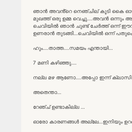
ഞാൻ അവൻ്റെ നെഞ്ചില് കൂടി കൈ ഓടി
മുഖത്ത് ഒരു ഉമ്മ വെച്ചു….അവൻ ഒന്ന
ചെവിയിൽ ഞാൻ ചുണ്ട് ചേർത്ത് ഒന്ന് ഈമ്
ഉണരാൻ തുടങ്ങി…ചെവിയിൽ ഒന്ന് പതുകെ
ഹും….താത്ത….സമയം എന്തായി…
7 മണി കഴിഞ്ഞു….
നല്ല മഴ ആണോ….അപ്പോ ഇന്ന് ക്ലാസി
അതെന്താ…
റേഞ്ച് ഉണ്ടാകില്ല …
ഓരോ കാരണങ്ങൾ അല്ലേ…ഇനിയും ഉ