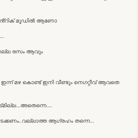
മാൻ്റിക് മൂഡിൽ ആണോ
……
.നല്ല രസം ആവും
 മഴ കൊണ്ട് ഇനി വീണ്ടും നെഗറ്റീവ് ആവതെ
ട്മില്ല…അതെന്നെ….
കിടക്കണം..വല്ലാത്ത ആഗ്രഹം തന്നെ…