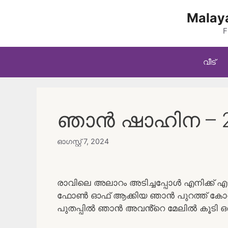
Skip
Malaya
to
content
F
വീട്
ഞാൻ ഷാഹിന – 
ഓഗസ്റ്റ്‌ 7, 2024
രാവിലെ അലാറം അടിച്ചപ്പോൾ എനിക്ക് എ
ഫോൺ ഓഫ് ആക്കിയ ഞാൻ പുറത്ത് കോരി ച
പുതപ്പിൽ ഞാൻ അവൻ്റെ മേലിൽ കൂടി ഒരു 