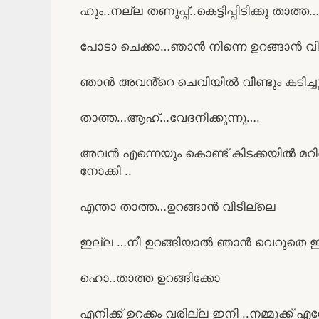
ഹും..നല്ല തണുപ്പ്..കെട്ടിപ്പിടിക്കൂ താത്ത…
പോടാ ചെക്കാ…ഞാൻ നിന്നെ ഉറങ്ങാൻ വി
ഞാൻ അവൻ്റെ ചെവിയിൽ വീണ്ടും കടിച്ചു
താത്ത…ആഹ്…വേദനിക്കുന്നു….
അവൻ എന്നെയും കൊണ്ട് കിടക്കയിൽ മ
നോക്കി ..
എന്താ താത്ത…ഉറങ്ങാൻ വിടില്ലെ
ഇല്ല …നീ ഉറങ്ങിയാൽ ഞാൻ വെറുതെ ഇര
ഹൊ..താത്ത ഉറങ്ങിക്കോ
എനിക്ക് ഉറക്കം വരില്ല ഇനി ..നമ്മുക്ക് 