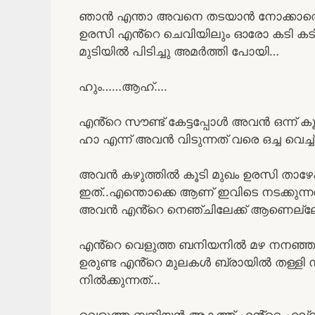
ഞാൻ എന്താ അവനെ തടയാൻ നോക്കാതെ ഇര
ഉരസി എൻ്റെ ചെവിയിലും ഓരോ കടി ക
മുടിയിൽ പിടിച്ചു അമർത്തി പോയി…
ഹും……ആഹ്….
എൻ്റെ സൗണ്ട് കേട്ടപ്പോൾ അവൻ ഒന്ന്
ഹാ എന്ന് അവൻ വിടുന്നത് വരെ ഒച്ച വെച്
അവൻ കഴുത്തിൽ കൂടി മുഖം ഉരസി താഴേക്
ഇത്..എന്തൊക്കെ ആണ് ഇവിടെ നടക്കു
അവൻ എൻ്റെ നെഞ്ചിലേക്ക് ആണെല്ലോ വ
എൻ്റെ വെളുത്ത ബനിയനിൽ മഴ നനഞ്ഞു അ
ഉരുണ്ട എൻ്റെ മുലകൾ ബ്രായിൽ തള്ളി
നിൽക്കുന്നത്…