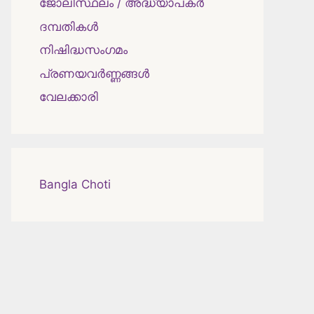
ജോലിസ്ഥലം / അദ്ധ്യാപകർ
ദമ്പതികള്‍
നിഷിദ്ധസംഗമം
പ്രണയവർണ്ണങ്ങൾ
വേലക്കാരി
Bangla Choti