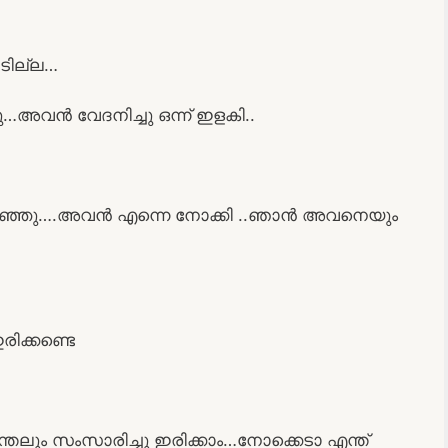
ടില്ല…
…അവൻ വേദനിച്ചു ഒന്ന് ഇളകി..
റിഞ്ഞു….അവൻ എന്നെ നോക്കി ..ഞാൻ അവനെയും
ിക്കണ്ടെ
എന്തേലും സംസാരിച്ചു ഇരിക്കാം…നോക്കെടാ എന്ത്