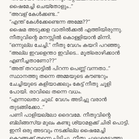
ഷൈമേച്ചി ചെയ്തോളും..”
“അവള് കേൾക്കണ്ട..”
“എന്ത് കേൾക്കേണ്ടെന്ന അമ്മേ??”
ഷൈമ അടുക്കള വാതിൽക്കൽ എത്തിയിരുന്നു.
നീതുവിന്റെ മനസ്സിൽ കൊള്ളിയാൻ മിന്നി.
“ഒന്നുല്ല ചേച്ചി.” നീതു വേഗം കയറി പറഞ്ഞു.
“അല്ല ഇവളെന്താ ഇവിടെ.. മൂത്രൊഴിക്കാൻ
എണീച്ചതാണോ??”
“അത് തറവാട്ടിൽ പിറന്ന പെണ്ണ് വന്നതാ..”
സ്ഥാനത്തു തന്നെ അമ്മയുടെ കൗണ്ടറും
ചേച്ചിയുടെ കളിയാക്കലും കേട്ട് നീതു ചൂളി
പോയി. രാവിലെ തന്നെ വധം.
“എന്നാലതാ ചൂല്. വേഗം അടിച്ചു വരാൻ
തുടങ്ങിക്കോ..”
പണി പാളിയല്ലോ ദൈവമേ. നീതുവിന്റെ
ബ്ലിങ്ങസ്യ മുഖം കണ്ടു ശ്യാമളക്ക് ചിരി പൊട്ടി.
ഇനി ഒരു അടവും നടക്കില്ല ഷൈമേച്ചി
കൊങ്ങക്ക് തന്നെ പിടിച്ചു. നീതു ചൂലുമെടുത്തു