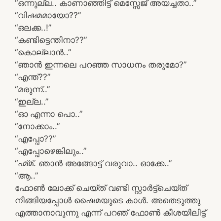
“ഒന്നുല്ല.. കാണാഞ്ഞിട്ട് മെസ്സേജ് അയച്ചതാ..”
“വിഷമമായോ??”
“ഒലക്ക..!”
“കണ്ടിട്ടെന്തിനാ??”
“കൊല്ലാൻ..”
“ഞാൻ ഇന്നലെ പറഞ്ഞ സാധനം തരുമോ?”
“എന്ത്??”
“മരുന്ന്..”
“ഇല്ല..”
“ഓ എന്നാ പൊ..”
“നോക്കാം..”
“എപ്പോ??”
“എപ്പോഴെങ്കിലും..”
“ഹ്മ്മ്. ഞാൻ അങ്ങോട്ട് വരുവാ.. ഓക്കേ..”
“ആ..”
ഫോൺ ലോക്ക് ചെയ്ത് വണ്ടി സ്റ്റാർട്ട്‌ചെയ്ത്
നീങ്ങിയപ്പോൾ ഷൈമയുടെ കാൾ. അതെടുത്തു
എത്താനാവുന്നു എന്ന് പറഞ് ഫോൺ കീശയിലിട്ട്