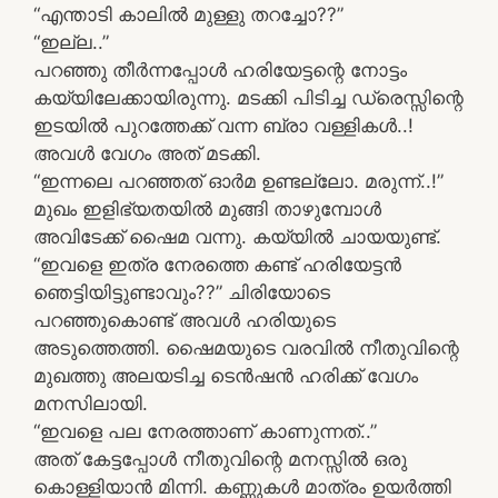
“എന്താടി കാലിൽ മുള്ളു തറച്ചോ??”
“ഇല്ല..”
പറഞ്ഞു തീർന്നപ്പോൾ ഹരിയേട്ടന്റെ നോട്ടം
കയ്യിലേക്കായിരുന്നു. മടക്കി പിടിച്ച ഡ്രെസ്സിന്റെ
ഇടയിൽ പുറത്തേക്ക് വന്ന ബ്രാ വള്ളികൾ..!
അവൾ വേഗം അത് മടക്കി.
“ഇന്നലെ പറഞ്ഞത് ഓർമ ഉണ്ടല്ലോ. മരുന്ന്..!”
മുഖം ഇളിഭ്യതയിൽ മുങ്ങി താഴുമ്പോൾ
അവിടേക്ക് ഷൈമ വന്നു. കയ്യിൽ ചായയുണ്ട്.
“ഇവളെ ഇത്ര നേരത്തെ കണ്ട് ഹരിയേട്ടൻ
ഞെട്ടിയിട്ടുണ്ടാവും??” ചിരിയോടെ
പറഞ്ഞുകൊണ്ട് അവൾ ഹരിയുടെ
അടുത്തെത്തി. ഷൈമയുടെ വരവിൽ നീതുവിന്റെ
മുഖത്തു അലയടിച്ച ടെൻഷൻ ഹരിക്ക് വേഗം
മനസിലായി.
“ഇവളെ പല നേരത്താണ് കാണുന്നത്..”
അത് കേട്ടപ്പോൾ നീതുവിന്റെ മനസ്സിൽ ഒരു
കൊള്ളിയാൻ മിന്നി. കണ്ണുകൾ മാത്രം ഉയർത്തി