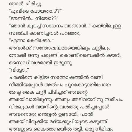
ഞാൻ ചിരിച്ചു.
“എവിടെ പോയതാ..??”
“ടൗണിൽ.. നിയോ??”
“ഞാൻ കുറച്ച് സാധനം വാങ്ങാൻ..” കയ്യിലുള്ള
സഞ്ചി കാണിച്ചവൾ പറഞ്ഞു.
“എന്നാ കേറിക്കോ..”
അവൾക്ക് സന്തോഷയമായെങ്കിലും ചുറ്റിലും
നോക്കി ഒന്നു പരുങ്ങി കൊണ്ട് ബൈക്കിൽ കയറി.
സൈഡ് വശമായി ഇരുന്നു.
“വിട്ടോ..”
ചരക്കിനെ കിട്ടിയ സന്തോഷത്തിൽ വണ്ടി
നീങ്ങിയപ്പോൾ അൽപം പുറകോട്ടായിപോയ
രേഷ്മ കൈ ചുറ്റി പിടിച്ചത് അവന്റെ
അരയിലായിരുന്നു. അതും അടിവയറിനു സമീപം.
വിരലുകൾ വയറിന്റെ വശത്തു പതിച്ചപ്പോൾ
അവനൊരു ഞെട്ടൽ ഉണ്ടായി. പാതി
അരയിലിറുക്കിയ മദ്യക്കുപിയുടെ കഴുത്ത്
അവളുടെ കൈത്തണ്ടയിൽ തട്ടി. ഒരു നിമിഷം