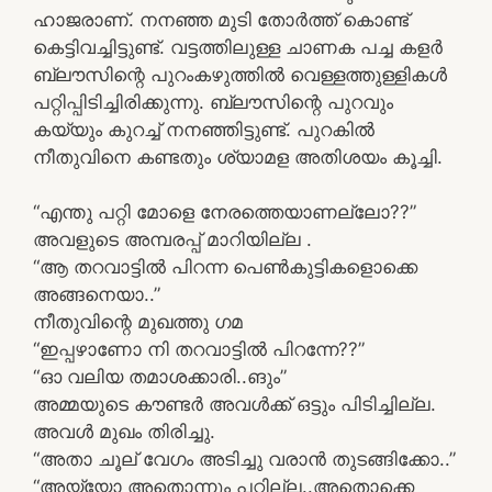
ഹാജരാണ്. നനഞ്ഞ മുടി തോർത്ത്‌ കൊണ്ട്
കെട്ടിവച്ചിട്ടുണ്ട്. വട്ടത്തിലുള്ള ചാണക പച്ച കളർ
ബ്ലൗസിന്റെ പുറംകഴുത്തിൽ വെള്ളത്തുള്ളികൾ
പറ്റിപ്പിടിച്ചിരിക്കുന്നു. ബ്ലൗസിന്റെ പുറവും
കയ്യും കുറച്ച് നനഞ്ഞിട്ടുണ്ട്. പുറകിൽ
നീതുവിനെ കണ്ടതും ശ്യാമള അതിശയം കൂച്ചി.
“എന്തു പറ്റി മോളെ നേരത്തെയാണല്ലോ??”
അവളുടെ അമ്പരപ്പ് മാറിയില്ല .
“ആ തറവാട്ടിൽ പിറന്ന പെൺകുട്ടികളൊക്കെ
അങ്ങനെയാ..”
നീതുവിന്റെ മുഖത്തു ഗമ
“ഇപ്പഴാണോ നി തറവാട്ടിൽ പിറന്നേ??”
“ഓ വലിയ തമാശക്കാരി..ങും”
അമ്മയുടെ കൗണ്ടർ അവൾക്ക് ഒട്ടും പിടിച്ചില്ല.
അവൾ മുഖം തിരിച്ചു.
“അതാ ചൂല് വേഗം അടിച്ചു വരാൻ തുടങ്ങിക്കോ..”
“അയ്യോ അതൊന്നും പറ്റില്ല..അതൊക്കെ