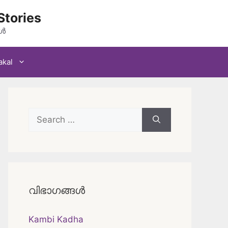
Stories
കൾ
akal
Search
for:
വിഭാഗങ്ങൾ
Kambi Kadha