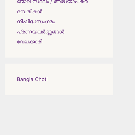
ജോലിസ്ഥലം / അദ്ധ്യാപകർ
ദമ്പതികള്‍
നിഷിദ്ധസംഗമം
പ്രണയവർണ്ണങ്ങൾ
വേലക്കാരി
Bangla Choti