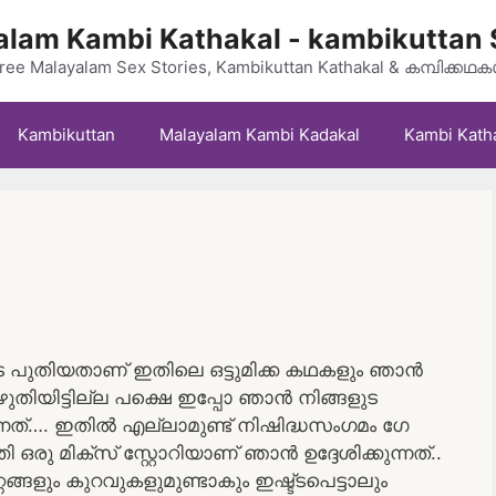
lam Kambi Kathakal - kambikuttan 
ree Malayalam Sex Stories, Kambikuttan Kathakal & കമ്പിക്കഥ
Kambikuttan
Malayalam Kambi Kadakal
Kambi Kath
െ പുതിയതാണ് ഇതിലെ ഒട്ടുമിക്ക കഥകളും ഞാൻ
ഴുതിയിട്ടില്ല പക്ഷെ ഇപ്പോ ഞാൻ നിങ്ങളുട
ുന്നത്…. ഇതിൽ എല്ലാമുണ്ട് നിഷിദ്ധസംഗമം ഗേ
രു മിക്സ്‌ സ്റ്റോറിയാണ് ഞാൻ ഉദ്ദേശിക്കുന്നത്..
്ങളും കുറവുകളുമുണ്ടാകും ഇഷ്ട്ടപെട്ടാലും