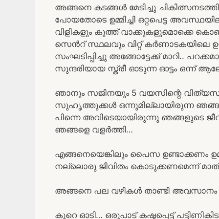
അങ്ങനെ കടങ്ങൾ മേടിച്ചു ചികിത്സനടത്തിയിട്ട
പോയതോടെ ഉമ്മിച്ചി ഒറ്റപെട്ട അവസ്ഥ
വിളികളും കുത്ത് വാക്കുകളുമൊക്കെ കൊണ്ട് 
സെൻറ് സ്ഥലവും വിറ്റ് കർണാടകയിലെ ഉ
സംഘടിപ്പിച്ചു അങ്ങോട്ടേക്ക് മാറി.. പറക്ക
സുന്ദരിയായ സ്ത്രീ ഓടുന്ന ഓട്ടം ഒന്ന് ആ
ഞാനും സജിനയും 5 വയസിന്റെ വിത്യസമുണ്ട
സുഹൃത്തുക്കൾ ഒന്നുമില്ലായിരുന്ന ഞങ
പിന്നെ അവിടെയായിരുന്നു ഞങ്ങളുടെ ജീവി
ഞങ്ങളെ വളർത്തി…
എങ്ങനെയെങ്കിലും പൈസ ഉണ്ടാക്കണം ഉമ്
നല്ലൊരു ജീവിതം കൊടുക്കണമെന്ന് മാത്ര
അങ്ങനെ പല വഴികൾ താണ്ടി അവസാനം 
കുറെ ഓടി… ഒരുപാട് കഷ്ടപ്പെട്ട് പട്ടിണ