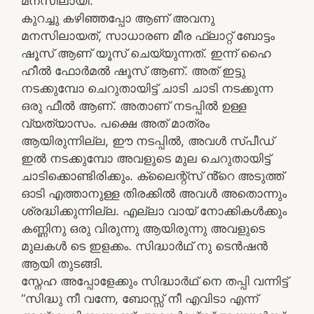
മനസിലായി.
കുറച്ചു കഴിഞ്ഞപ്പോ ആണ് അവനു
മനസിലായത്, സാധാരണ മീര ഫ്ലാറ്റ് ബോട്ടം
ഷൂസ് ആണ് യൂസ് ചെയ്യുന്നത്. ഇന്ന് ഹൈ
ഹീൽ ഫോർമൽ ഷൂസ് ആണ്. അത് ഇട്ടു
നടക്കുമ്പോ ചെറുതായിട്ട് ചാടി ചാടി നടക്കുന്ന
ഒരു ഫീൽ ആണ്. അതാണ് നടപ്പിൽ ഉള്ള
വ്യത്യാസം. പക്ഷെ അത് മാത്രം
ആയിരുന്നില്ല, ഈ നടപ്പിൽ, അവൾ സ്പീഡ്
ഇൽ നടക്കുമ്പോ അവളുടെ മുല ചെറുതായിട്ട്
ചാടിക്കൊണ്ടിരിക്കും. ക്ലൈന്റ്‌സ് ൻ്റെ അടുത്ത്
ഓടി എത്താനുള്ള തിരക്കിൽ അവൾ അതൊന്നും
ശ്രദ്ധിക്കുന്നില്ല. എല്ലാ വായ് നോക്കികൾക്കും
കണ്ണിനു ഒരു വിരുന്നു ആയിരുന്നു അവളുടെ
മുലകൾ ടെ ഇളക്കം. സിദ്ധാർഥ് നു ടെൻഷൻ
ആയി തുടങ്ങി.
സ്നേഹ അപ്പോളേക്കും സിദ്ധാർഥ് നെ തപ്പി വന്നിട്ട്
“സിദ്ധു നീ വന്നേ, ബോസ്സ് നീ എവിടാ എന്ന്