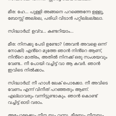
മീര: ഹേ… പുള്ളി അങ്ങനെ പറഞ്ഞെന്നേ ഉള്ളൂ,
ബോസ്സ് അല്ലെ, പരിധി വിടാൻ പറ്റില്ലല്ലോ.
സിദ്ധാർഥ്: ഉവ്വ… കണ്ടറിയാം…
മീര: നിനക്കു പേടി ഉണ്ടോ? (അവൻ അവളെ ഒന്ന്
നോക്കി) എൻ്റെ മുത്തേ ഞാൻ നിൻ്റെ ആണ്,
നിൻ്റെ മാത്രം, അതിൽ നിനക്ക് ഒരു സംശയവും
വേണ്ട.. നീ പോയി വച്ചിട്ട് വാ ആ കവർ. ഞാൻ
ഇവിടെ നിൽക്കാം.
സിദ്ധാർഥ്: നീ ഹാൾ ലേക് പൊക്കോ. നീ അവിടെ
വേണം എന്ന് വിനീത് പറഞ്ഞതും ആണ്.
എല്ലാവരും വന്നിട്ടുണ്ടാകും. ഞാൻ കൊണ്ട്
വച്ചിട്ട് ഓടി വരാം.
അപ്പോളേക്കും നീന യും വന്നു. മീരയും നീനയും