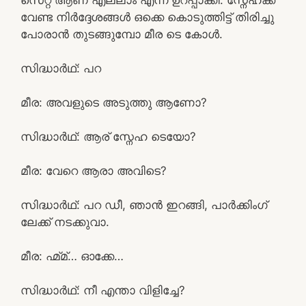
വേണ്ട നിർദ്ദേശങ്ങൾ ഒക്കെ കൊടുത്തിട്ട് തിരിച്ചു
പോരാൻ തുടങ്ങുമ്പോ മീര ടെ കോൾ.
സിദ്ധാർഥ്: പറ
മീര: അവളുടെ അടുത്തു ആണോ?
സിദ്ധാർഥ്: ആര് സ്നേഹ ടെയോ?
മീര: വേറെ ആരാ അവിടെ?
സിദ്ധാർഥ്: പറ ഡീ, ഞാൻ ഇറങ്ങി, പാർക്കിംഗ്
ലേക്ക് നടക്കുവാ.
മീര: ഹ്മ്മ്… ഓക്കേ…
സിദ്ധാർഥ്: നീ എന്താ വിളിച്ചേ?