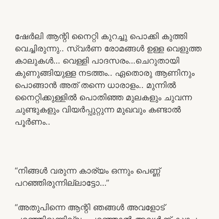
ഷേർലി ആന്റി നൈറ്റി കുറച്ചു പൊക്കി കുത്തി
വെച്ചിരുന്നു.. സ്വർണ രോമങ്ങൾ ഉള്ള വെളുത്ത
കാലുകൾ… വെള്ളി പാദസരം…ചെറുതായി
കുണുങ്ങിയുള്ള നടത്തം.. ഏതൊരു ആണിനും
പൊങ്ങാൻ അത് തന്നെ ധാരാളം.. മുന്നിൽ
നൈറ്റിക്കുള്ളിൽ പൊതിഞ്ഞ മുലകളും ചുവന്ന
ചുണ്ടുകളും വിയർപ്പുറ്റുന്ന മുഖവും കണ്ടാൽ
പൂർണം..
“നിങ്ങൾ വരുന്ന കാര്യം ഒന്നും പെണ്ണ്
പറഞ്ഞിരുന്നില്ലാട്ടോ…”
“അതുപിന്നെ ആന്റി ഞങ്ങൾ അവളോട്