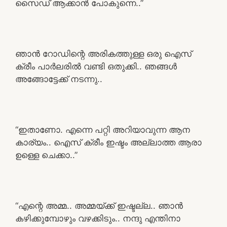
സൈഡ് ആക്കാൻ പോകുന്നെ..”
ഞാൻ റോഡിന്റെ അരികത്തുള്ള ഒരു ഐസ്
ക്രീം പാർലരിൽ വണ്ടി ഒതുക്കി.. ഞങ്ങൾ
അങ്ങോട്ടേക്ക് നടന്നു..
“ഇതാണോ. എന്നെ പറ്റി അറിയാവുന്ന ആന
കാര്യം.. ഐസ് ക്രീം ഇഷ്ടം അല്ലാത്ത ആരാ
ഉള്ളെ ചെക്കാ..”
“എന്റെ അമ്മ.. അമ്മയ്ക്ക് ഇഷ്ടല്ല.. ഞാൻ
കഴിക്കുമ്പോഴും വഴക്കിടും.. നന്ദു എന്തിനാ