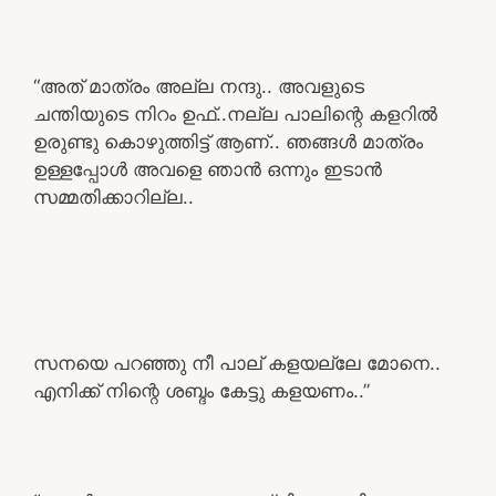
“അത് മാത്രം അല്ല നന്ദു.. അവളുടെ
ചന്തിയുടെ നിറം ഉഫ്..നല്ല പാലിന്റെ കളറിൽ
ഉരുണ്ടു കൊഴുത്തിട്ട് ആണ്.. ഞങ്ങൾ മാത്രം
ഉള്ളപ്പോൾ അവളെ ഞാൻ ഒന്നും ഇടാൻ
സമ്മതിക്കാറില്ല..
സനയെ പറഞ്ഞു നീ പാല് കളയല്ലേ മോനെ..
എനിക്ക് നിന്റെ ശബ്ദം കേട്ടു കളയണം..”