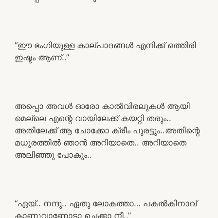
“ഈ ഭംഗിയുള്ള കാല്പാദങ്ങൾ എനിക്ക് ഒത്തിരി
ഇഷ്ടം ആണ്..”
അപ്പൊ അവൾ ഓരോ കാൽവിരലുകൾ ആയി
മെല്ലെ എന്റെ വായിലേക്ക് കയറ്റി തരും..
അതിലേക്ക് ആ ചോക്കോ ക്രീം പുരട്ടും..അതിന്റെ
മധുരത്തിൽ ഞാൻ അറിയാതെ.. അറിയാതെ
അലിഞ്ഞു പോകും..
“ഏയ്.. നന്ദു.. ഏതു ലോകത്താ… പകൽകിനാവ്
കാണുവാണോടാ ചെക്കാ നീ..”