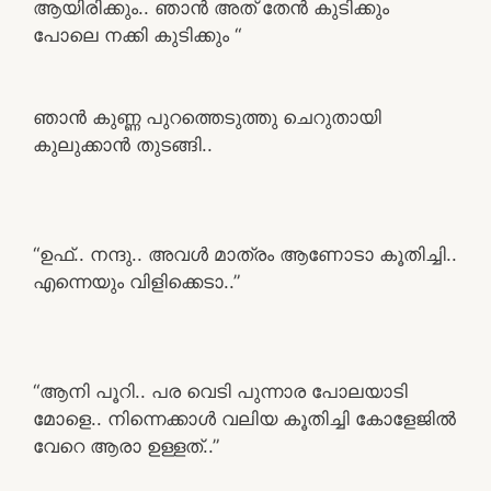
ആയിരിക്കും.. ഞാൻ അത് തേൻ കുടിക്കും
പോലെ നക്കി കുടിക്കും “
ഞാൻ കുണ്ണ പുറത്തെടുത്തു ചെറുതായി
കുലുക്കാൻ തുടങ്ങി..
“ഉഫ്.. നന്ദു.. അവൾ മാത്രം ആണോടാ കൂതിച്ചി..
എന്നെയും വിളിക്കെടാ..”
“ആനി പൂറി.. പര വെടി പുന്നാര പോലയാടി
മോളെ.. നിന്നെക്കാൾ വലിയ കൂതിച്ചി കോളേജിൽ
വേറെ ആരാ ഉള്ളത്..”