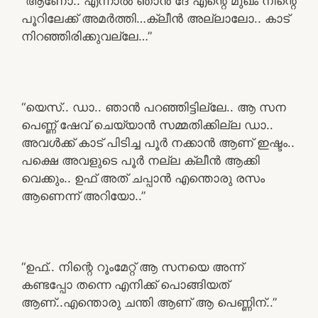
“ആണോ.. എന്നാൽ ഞാൻ ദേ എന്റെ മുഖം നിന്റെ
പൂറിലേക്ക് അമർത്തി…ക്ലീൻ അല്ലാലോ.. കാട്
നിറഞ്ഞിരിക്കുവല്ലേ…”
“യെസ്.. ഡാ.. ഞാൻ പറഞ്ഞിട്ടില്ലേ.. ആ സന
പെണ്ണ് ഷേവ് ചെയ്യാൻ സമ്മതിക്കില്ല ഡാ..
അവൾക്ക് കാട് പിടിച്ച പൂർ നക്കാൻ ആണ് ഇഷ്ടം..
പക്ഷെ അവളുടെ പൂർ നല്ല ക്ലീൻ ആക്കി
വെക്കും.. ഉഫ് അത് ചപ്പാൻ എന്തൊരു രസം
ആണെന്ന് അറിയോ..”
“ഉഫ്.. നിന്റെ റൂംമേറ്റ് ആ സനയെ അന്ന്
കണ്ടപ്പോ തന്നെ എനിക്ക് പൊങ്ങിയത്
ആണ്..എന്തൊരു ചന്തി ആണ് ആ പെണ്ണിന്..”