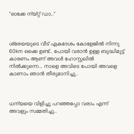
“ഓക്കേ ന്യ്റ്റ് ഡാ..”
ശ്രേയയുടെ വീട് ഏകദേശം കോളേജിൽ നിന്നു
60km ഒക്കെ ഉണ്ട്.. പോയി വരാൻ ഉള്ള ബുദ്ധിമുട്ട്
കാരണം ആണ് അവൾ ഹോസ്റ്റലിൽ
നിൽക്കുന്നെ… നാളെ അവിടെ പോയി അവളെ
കാണാം ഞാൻ തീരുമാനിച്ചു..
ധന്യയെ വിളിച്ചു പറഞ്ഞപ്പോ വരാം എന്ന്
അവളും സമ്മതിച്ചു..