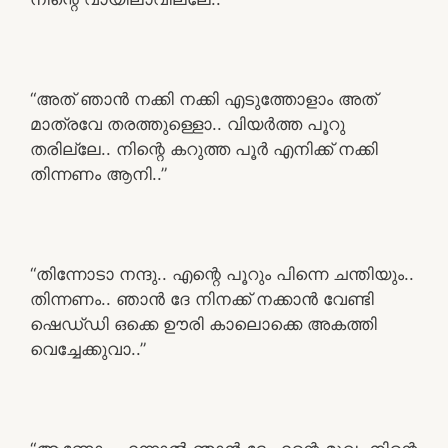
“അത് ഞാൻ നക്കി നക്കി എടുത്തോളാം അത്
മാത്രവേ തരത്തുള്ളൊ.. വിയർത്ത പൂറു
തരില്ലേ.. നിന്റെ കറുത്ത പൂർ എനിക്ക് നക്കി
തിന്നണം ആനി..”
“തിന്നോടാ നന്ദു.. എന്റെ പൂറും പിന്നെ ചന്തിയും..
തിന്നണം.. ഞാൻ ദേ നിനക്ക് നക്കാൻ വേണ്ടി
ഷെഡ്‌ഡി ഒക്കെ ഊരി കാലൊക്കെ അകത്തി
വെച്ചേക്കുവാ..”