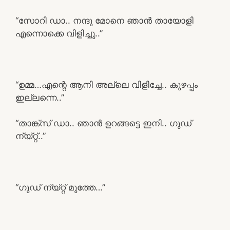
“സോറി ഡാ.. നന്ദു മോനെ ഞാൻ തായോളി
എന്നൊക്കെ വിളിച്ചു..”
“ഉമ്മ…എന്റെ ആനി അല്ലെ വിളിച്ചേ.. കുഴപ്പം
ഇല്ലന്നെ..”
“താങ്ക്സ് ഡാ.. ഞാൻ ഉറങ്ങട്ടെ ഇനി.. ഗുഡ്
ന്യ്റ്റ്..”
“ഗുഡ് ന്യ്റ്റ് മുത്തേ…”