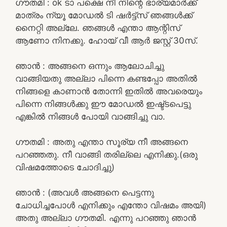
ഗൗതമി : ok ടാ പക്ഷെ നീ നിന്റെ ഭാര്യമാർക്ക്
മാത്രം ന്യൂ മോഡൽ ടി ഷർട്ട്സ് ഞങ്ങൾക്ക്
നൈറ്റി അല്ലേ. ഞങ്ങൾ എന്താ ആന്റിസ്
ആണോ നിനക്കു. ഹോയ് വീ ആർ ജസ്റ്റ്‌ 30സ്.
ഞാൻ : അങ്ങനെ ഒന്നും ആലോചിച്ചു
വാങ്ങിയതു അല്ലാ പിന്നെ കണ്ടപ്പോ അതിൽ
നിങ്ങളെ കാണാൻ തോന്നി ഇതിൽ അവരെയും
പിന്നെ നിങ്ങൾക്കു ഈ മോഡൽ ഇഷ്ട്ടപെട്ടു
എങ്കിൽ നിങ്ങൾ പോയി വാങ്ങിച്ചു വാ.
ഗൗതമി : അതു എന്താ സൂര്യ നീ അങ്ങനെ
പറഞ്ഞതു. നീ വാങ്ങി തരില്ലെ എനിക്കു.(ഒരു
വിഷമത്തോടെ ചോദിച്ചു)
ഞാൻ : (അവൾ അങ്ങനെ പെട്ടന്നു
ചോധിച്ചപോൾ എനിക്കും എന്തോ വിഷമം അയി)
അതു അല്ലാ ഗൗതമി. എന്നു പറഞ്ഞു ഞാൻ