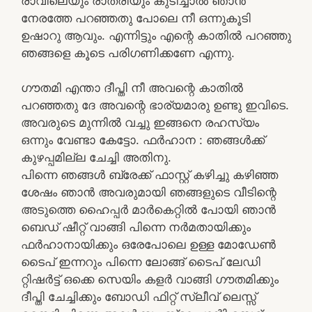
രാവിലെയും രാത്രിയും കുടിച്ചാൽ ഞാൻ
നേരത്തേ പറഞ്ഞതു പോലെ നീ ഒന്നുകൂടി
ഉഷാറു ആവും. എന്നിട്ടും എന്റെ കാതിൽ പറഞ്ഞു
ഞങ്ങളെ കൂടെ പരിഗണിക്കണേ എന്നു.
ഗൗതമി എന്താ ദീപ്തി നീ അവന്റെ കാതിൽ
പറഞ്ഞതു ദേ അവന്റെ ഭാര്യമാരു ഉണ്ടു ഇവിടെ.
അവരുടെ മുന്നിൽ വച്ചു ഇങ്ങനെ രഹസ്യം
ഒന്നും വേണ്ടാ കേട്ടോ. ഫർഹാന : ഞങ്ങൾക്ക്
കുഴപ്പമില്ല ചേച്ചി അതിനു.
പിന്നെ ഞങ്ങൾ ബ്രേക്ക്‌ ഫാസ്റ്റ് കഴിച്ചു കഴിഞ്ഞ
ശേഷം ഞാൻ അവരുമായി ഞങ്ങളുടെ വീടിന്റെ
അടുത്തെ ഹൈപ്പർ മാർകെറ്റിൽ പോയി ഞാൻ
ബെഡ് ഷീറ്റ് വാങ്ങി പിന്നെ നർമതായിക്കും
ഫർഹാനായിക്കും ഒരേപോലെ ഉള്ള മോഡേൺ
ടൈപ് ഇന്നറും പിന്നെ ലോങ്ങ്‌ ടൈപ് ലേഡി
റ്റിഷർട്ട്‌ ഒക്കെ സെയിം കളർ വാങ്ങി ഗൗതമിക്കും
ദീപ്തി ചേച്ചിക്കും ബോഡി ഫിറ്റ്‌ സ്ലീവ് ലെസ്സ്