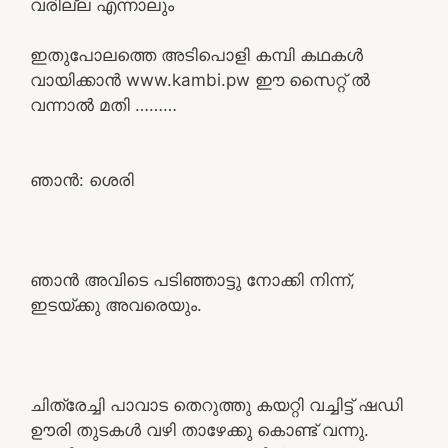
വരില്ല എന്നാലും
ഇതുപോലത്തെ അടിപൊളി കമ്പി കഥകൾ
വായിക്കാൻ www.kambi.pw ഈ സൈറ്റ് ൽ
വന്നാൽ മതി ………
ഞാൻ: ശെരി
ഞാൻ അവിടെ പടിഞ്ഞാട്ടു നോക്കി നിന്ന്,
ഇടയ്ക്കു അവരെയും.
ചിത്രേച്ചി പാവാട തെറുത്തു കയറ്റി വച്ചിട്ട് ഷഡി
ഊരി തുടകൾ വഴി താഴേക്കു കൊണ്ട് വന്നു.