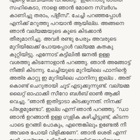
സഹികെടാ, നാളെ ഞാൻ മോനെ സ്വർഗം
കാണിച്ചു തരാം, പ്ളീസ്”. ചേച്ചി പറഞ്ഞപ്പോൾ
എനിക്ക് മറുത്തു പറയാൻ ആയില്ല. അങ്ങനെ
ഞാൻ വല്യമ്മയുടെ കൂടെ കിടക്കാൻ
തീരുമാനിച്ചു. അവർ രണ്ടു പേരും അവരുടെ
മുറിയിലേക്ക് പോയപ്പോൾ വല്യമ്മ കതകു
കുറ്റിയിട്ടു. എന്നോട് കട്ടിലിൽ ജനൽ ഉള്ള
വശത്തു കിടന്നോളാൻ പറഞ്ഞു. ഞാൻ അങ്ങോട്ട്
നീങ്ങി കിടന്നു. ചേച്ചിയുടെ മുറിയിലെ ഫാനിന്റെ
അത്ര കാറ്റു ഇ മുറിയിലെ ഫാനിനു ഇല്ല . അത്
കൊണ്ട് ചെറുതായി ചൂട് എടുക്കുന്നുണ്ട്. വല്യമ്മ
ലൈറ്റ് ഓഫാക്കി സീറോ ബൾബ് ഓൺ ആക്കി
വെച്ചു. “ഞാൻ ഇതിട്ടാടാ കിടക്കുന്നത്. നിനക്ക്
പ്രശ്നമുണ്ടോ”. ഇല്ല എന്ന് ഞാൻ പറഞ്ഞു. “ഡാ
ഞാൻ ഉറങ്ങാൻ ഉള്ള ഗുളിക കഴിച്ചിട്ടുണ്ട്, കിടന്ന
പാടെ ഉറങ്ങി പോകും, എന്തെങ്കിലും ഉണ്ടേൽ നീ
അവരെ പോയി വിളിക്കണേ”. ഞാൻ ശെരി എന്ന്