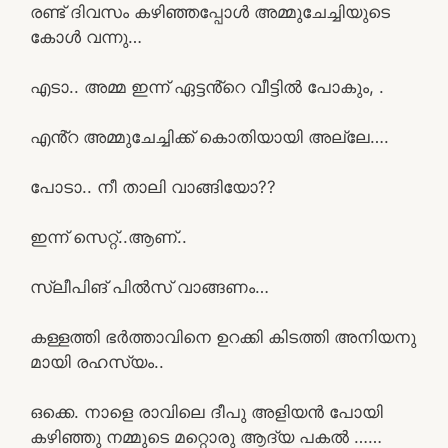
രണ്ട് ദിവസം കഴിഞ്ഞപ്പോൾ അമ്മുചേച്ചിയുടെ
കോൾ വന്നു…
എടാ.. അമ്മ ഇന്ന് ഏട്ടൻ്റെ വീട്ടിൽ പോകും, .
എൻ്റ അമ്മുചേച്ചിക്ക് കൊതിയായി അല്ലേ….
പോടാ.. നീ താലി വാങ്ങിയോ??
ഇന്ന് സെറ്റ്..ആണ്..
സ്ലീപിങ് പിൽസ് വാങ്ങണം…
കള്ളത്തി ഭർത്താവിനെ ഉറക്കി കിടത്തി അനിയനു
മായി രഹസ്യം..
ഒക്കെ. നാളെ രാവിലെ ദീപു അളിയൻ പോയി
കഴിഞ്ഞു നമ്മുടെ മറ്റൊരു ആദ്യ പകൽ ……