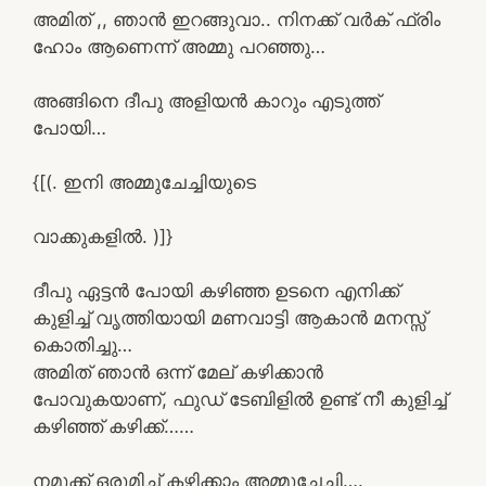
അമിത് ,, ഞാൻ ഇറങ്ങുവാ.. നിനക്ക് വർക് ഫ്രിം
ഹോം ആണെന്ന് അമ്മു പറഞ്ഞു…
അങ്ങിനെ ദീപു അളിയൻ കാറും എടുത്ത്
പോയി…
{[(. ഇനി അമ്മുചേച്ചിയുടെ
വാക്കുകളിൽ. )]}
ദീപു ഏട്ടൻ പോയി കഴിഞ്ഞ ഉടനെ എനിക്ക്
കുളിച്ച് വൃത്തിയായി മണവാട്ടി ആകാൻ മനസ്സ്
കൊതിച്ചു…
അമിത് ഞാൻ ഒന്ന് മേല് കഴിക്കാൻ
പോവുകയാണ്, ഫുഡ് ടേബിളിൽ ഉണ്ട് നീ കുളിച്ച്
കഴിഞ്ഞ് കഴിക്ക്……
നമുക്ക് ഒരുമിച്ച് കഴിക്കാം അമ്മുചേച്ചി….