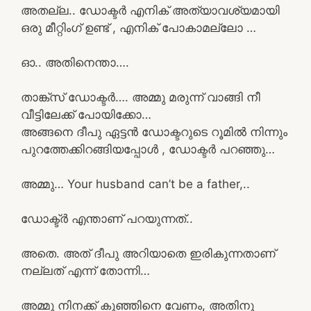
അതല്ല.. ഡോക്ടർ എനിക് അത്യാവശ്യമായി
ഒരു മീറ്റിംഗ് ഉണ്ട് , എനിക് പോകാമല്ലോ …
ഓ.. അതിനെന്താ….
താങ്ക്സ് ഡോക്ടർ…. അമ്മു മരുന്ന് വാങ്ങി നീ
വീട്ടിലേക്ക് പോയിക്കോ…
അങ്ങനെ ദീപു ഏട്ടൻ ഡോക്ടറുടെ റൂമിൽ നിന്നും
പുറത്തേക്കിറങ്ങിയപ്പോൾ , ഡോക്ടർ പറഞ്ഞു…
അമ്മു… Your husband can’t be a father,..
ഡോക്ട്ർ എന്താണ് പറയുന്നത്..
അതെ. അത് ദീപു അറിയാതെ ഇരികുന്നതാണ്
നല്ലത് എന്ന് തോന്നി…
അമ്മു നിനക്ക് കുഞ്ഞിനെ വേണം, അതിനു