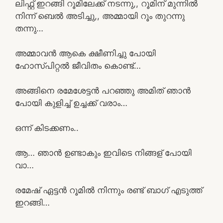
ലിഫ്റ്റ് ഇറങ്ങി റൂമിലേക്ക് നടന്നു,, റൂമിന് മുന്നിൽ
നിന്ന് ബെൽ അടിച്ചു,, അമ്മായി റൂം തുറന്നു
തന്നു…
അമ്മാവൻ ആകെ ക്ഷീണിച്ചു പോയി
ഹോസ്പിറ്റൽ ജീവിതം കൊണ്ട്…
അങ്ങിനെ രമേശേട്ടൻ പറഞ്ഞു അമിത് ഞാൻ
പോയി കുളിച്ച് ഉച്ചക്ക് വരാം…
ഒന്ന് കിടക്കണം..
ആ… ഞാൻ ഉണ്ടാകും ഇവിടെ നിങ്ങള് പോയി
വാ…
രമേഷ് ഏട്ടൻ റൂമിൽ നിന്നും രണ്ട് ബാഗ് എടുത്ത്
ഇറങ്ങി…