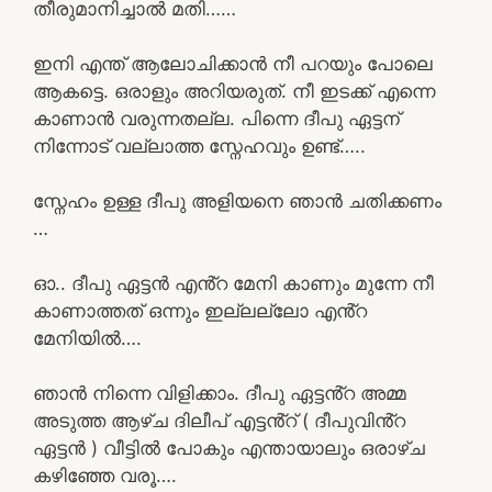
തീരുമാനിച്ചാൽ മതി……
ഇനി എന്ത് ആലോചിക്കാൻ നീ പറയും പോലെ
ആകട്ടെ. ഒരാളും അറിയരുത്. നീ ഇടക്ക് എന്നെ
കാണാൻ വരുന്നതല്ല. പിന്നെ ദീപു ഏട്ടന്
നിന്നോട് വല്ലാത്ത സ്നേഹവും ഉണ്ട്…..
സ്നേഹം ഉള്ള ദീപു അളിയനെ ഞാൻ ചതിക്കണം
…
ഓ.. ദീപു ഏട്ടൻ എൻ്റ മേനി കാണും മുന്നേ നീ
കാണാത്തത് ഒന്നും ഇല്ലല്ലോ എൻ്റ
മേനിയിൽ….
ഞാൻ നിന്നെ വിളിക്കാം. ദീപു ഏട്ടൻ്റ അമ്മ
അടുത്ത ആഴ്‌ച ദിലീപ് എട്ടൻ്റ് ( ദീപുവിൻ്റ
ഏട്ടൻ ) വീട്ടിൽ പോകും എന്തായാലും ഒരാഴ്ച
കഴിഞ്ഞേ വരൂ….