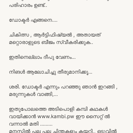
പരിഹാരം ഉണ്ട്..
ഡോക്ടർ എങ്ങനെ….
ചികിത്സ , ആർട്ടിഫിഷ്യൽ , അതായത്
മറ്റൊരാളുടെ ബീജം സ്വീകരിക്കുക..
ഇതിനെല്ലാം ദീപു വേണം…
നിങൾ ആലോചിച്ചു തീരുമാനിക്കൂ…
ശരി. ഡോക്ടർ എന്നും പറഞ്ഞു ഞാൻ ഇറങ്ങി ,
മരുന്നുകൾ വാങ്ങി,…
ഇതുപോലത്തെ അടിപൊളി കമ്പി കഥകൾ
വായിക്കാൻ www.kambi.pw ഈ സൈറ്റ് ൽ
വന്നാൽ മതി ………
മനസ്സിൽ പല പല ചിന്തകളും കയറി,, ഒടുവിൽ