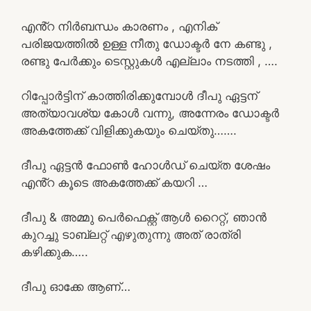
എൻ്റ നിർബന്ധം കാരണം , എനിക്
പരിജയത്തിൽ ഉള്ള നീതു ഡോക്ടർ നേ കണ്ടു ,
രണ്ടു പേർക്കും ടെസ്റ്റുകൾ എല്ലാം നടത്തി , ….
റിപ്പോർട്ടിന് കാത്തിരിക്കുമ്പോൾ ദീപു ഏട്ടന്
അത്യാവശ്യ കോൾ വന്നു, അന്നേരം ഡോക്ടർ
അകത്തേക്ക് വിളിക്കുകയും ചെയ്തു…….
ദീപു ഏട്ടൻ ഫോൺ ഹോൾഡ് ചെയ്ത ശേഷം
എൻ്റ കൂടെ അകത്തേക്ക് കയറി …
ദീപു & അമ്മു പെർഫെക്റ്റ് ആൾ റൈറ്റ്, ഞാൻ
കുറച്ചു ടാബ്‌ലറ്റ് എഴുതുന്നു അത് രാത്രി
കഴിക്കുക…..
ദീപു ഓക്കേ ആണ്…