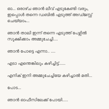
ഓ… ഒരാഴ്ച ഞാൻ ലീവ് എടുകേണ്ടി വരും,
ഇപ്പൊൾ തന്നെ ഡബിൽ എടുത്ത് അഡ്ജസ്റ്റ്
ചെയ്യാം…
ഞാൻ താലി ഇന്ന് തന്നെ എടുത്ത് പേഴ്സിൽ
സൂക്ഷിക്കാം അമ്മുചേച്ചി….
ഞാൻ പോട്ടെ എന്നാ.. ….
എടാ എന്തെങ്കിലും കഴിച്ചിട്ട്……
എനിക് ഇനി അമ്മുചേച്ചിയേ കഴിച്ചാൽ മതി…
പോട…
ഞാൻ ഓഫീസിലേക്ക് പോയി…..