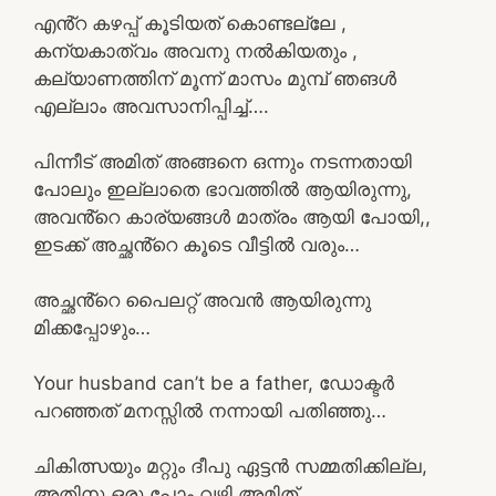
എൻ്റ കഴപ്പ് കൂടിയത് കൊണ്ടല്ലേ ,
കന്യകാത്വം അവനു നൽകിയതും ,
കല്യാണത്തിന് മൂന്ന് മാസം മുമ്പ് ഞങൾ
എല്ലാം അവസാനിപ്പിച്ച്….
പിന്നീട് അമിത് അങ്ങനെ ഒന്നും നടന്നതായി
പോലും ഇല്ലാതെ ഭാവത്തിൽ ആയിരുന്നു,
അവൻ്റെ കാര്യങ്ങൾ മാത്രം ആയി പോയി,,
ഇടക്ക് അച്ഛൻ്റെ കൂടെ വീട്ടിൽ വരും…
അച്ഛൻ്റെ പൈലറ്റ് അവൻ ആയിരുന്നു
മിക്കപ്പോഴും…
Your husband can’t be a father, ഡോക്ടർ
പറഞ്ഞത് മനസ്സിൽ നന്നായി പതിഞ്ഞു…
ചികിത്സയും മറ്റും ദീപു ഏട്ടൻ സമ്മതിക്കില്ല,
അതിനു ഒരു പോം വഴി അമിത്….