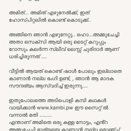
അമിത്… അമിത് എഴുനേൽക്ക്, ഇത്
ഹോസ്പിറ്റലിൽ കൊണ്ട് കൊടുക്ക്..
അങ്ങിനെ ഞാൻ എഴുനേറ്റു.. ഹൊ…അമ്മുചേച്ചി
അതാ സെക്സി ആയി ഒരു ടൈറ്റ് കറുപ്പും
റോസും കലർന്ന സ്ലീവ് ലെസ്സ് ചുരിദാർ ആണ്
ധരിച്ചിരുന്നത് ….
വീട്ടിൽ ആയത് കൊണ്ട് ഷാൾ പോലും ഇല്ലാതെ
കാണാൻ നല്ല ഭംഗി ഉണ്ട്, , ഞാൻ ആ മാദക
സൗന്ദര്യം ആസ്വദിച്ച് ഇരുന്നു….
ഇതുപോലത്തെ അടിപൊളി കമ്പി കഥകൾ
വായിക്കാൻ www.kambi.pw ഈ സൈറ്റ് ൽ
വന്നാൽ മതി ………
എന്താണ് അമിതെ ഒരു കള്ള നോട്ടം, എൻ്റ
അമ്മുചേച്ചി ഭാര്യയെ കാണാൻ നല്ല മൊഞ്ച്