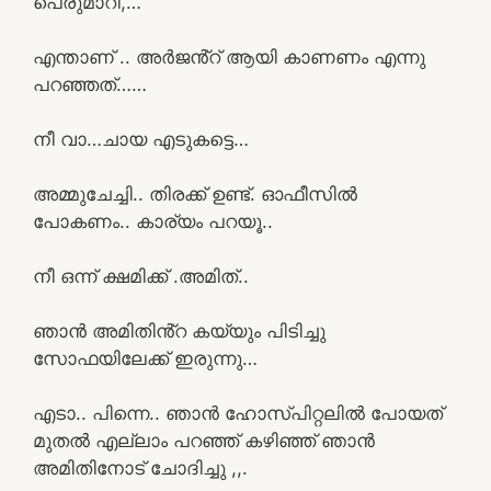
പെരുമാറി,…
എന്താണ് .. അർജൻ്റ് ആയി കാണണം എന്നു
പറഞ്ഞത്……
നീ വാ…ചായ എടുകട്ടെ…
അമ്മുചേച്ചി.. തിരക്ക് ഉണ്ട്. ഓഫീസിൽ
പോകണം.. കാര്യം പറയൂ..
നീ ഒന്ന് ക്ഷമിക്ക് .അമിത്..
ഞാൻ അമിതിൻ്റ കയ്യും പിടിച്ചു
സോഫയിലേക്ക് ഇരുന്നു…
എടാ.. പിന്നെ.. ഞാൻ ഹോസ്പിറ്റലിൽ പോയത്
മുതൽ എല്ലാം പറഞ്ഞ് കഴിഞ്ഞ് ഞാൻ
അമിതിനോട് ചോദിച്ചു ,,.