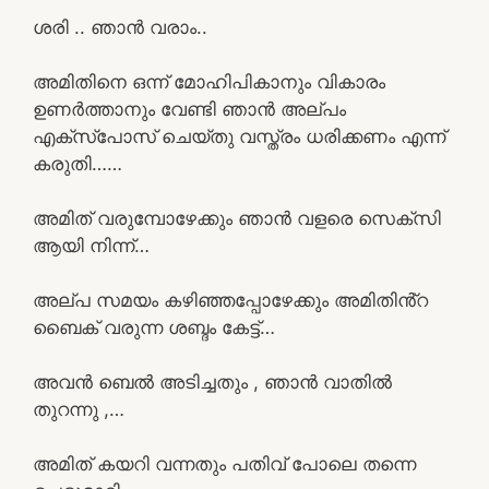
ശരി .. ഞാൻ വരാം..
അമിതിനെ ഒന്ന് മോഹിപികാനും വികാരം
ഉണർത്താനും വേണ്ടി ഞാൻ അല്പം
എക്സ്പോസ് ചെയ്തു വസ്ത്രം ധരിക്കണം എന്ന്
കരുതി……
അമിത് വരുമ്പോഴേക്കും ഞാൻ വളരെ സെക്സി
ആയി നിന്ന്…
അല്പ സമയം കഴിഞ്ഞപ്പോഴേക്കും അമിതിൻ്റ
ബൈക് വരുന്ന ശബ്ദം കേട്ട്…
അവൻ ബെൽ അടിച്ചതും , ഞാൻ വാതിൽ
തുറന്നു ,…
അമിത് കയറി വന്നതും പതിവ് പോലെ തന്നെ