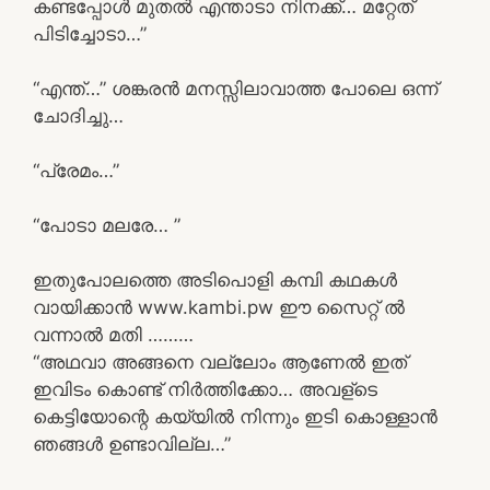
കണ്ടപ്പോൾ മുതൽ എന്താടാ നിനക്ക്… മറ്റേത്
പിടിച്ചോടാ…”
“എന്ത്…” ശങ്കരൻ മനസ്സിലാവാത്ത പോലെ ഒന്ന്
ചോദിച്ചു…
“പ്രേമം…”
“പോടാ മലരേ… ”
ഇതുപോലത്തെ അടിപൊളി കമ്പി കഥകൾ
വായിക്കാൻ www.kambi.pw ഈ സൈറ്റ് ൽ
വന്നാൽ മതി ………
“അഥവാ അങ്ങനെ വല്ലോം ആണേൽ ഇത്‌
ഇവിടം കൊണ്ട് നിർത്തിക്കോ… അവള്ടെ
കെട്ടിയോന്റെ കയ്യിൽ നിന്നും ഇടി കൊള്ളാൻ
ഞങ്ങൾ ഉണ്ടാവില്ല…”