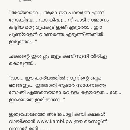
“അയ്യോടാ… ആരാ ഈ പറയണേ എന്ന്
നോക്കിയേ… ഡാ കിഷു… നീ പാടി സമ്മാനം
കിട്ടിയ മറ്റേ രൂപകൂട് ഇങ് എടുത്തേ… ഈ
പുണ്യാളൻ വാണത്തെ എടുത്ത് അതിൽ
ഇരുത്താം…”
ചങ്കരന്റെ ഇരുപ്പും മട്ടും കണ്ട് സുനി തിരിച്ചു
കൊടുത്ത്…
“ഡാ… ഈ കാര്യത്തിൽ സുനിന്റെ ഒപ്പമ
ഞങ്ങളും… ഇജ്ജാതി ആടാർ സാധനത്തെ
നോക്കി എങ്ങനെയാടാ വെള്ളം കളയാതെ… ശേ…
ഇറക്കാതെ ഇരിക്കണേ…”
ഇതുപോലത്തെ അടിപൊളി കമ്പി കഥകൾ
വായിക്കാൻ www.kambi.pw ഈ സൈറ്റ് ൽ
വന്നാൽ മതി ………