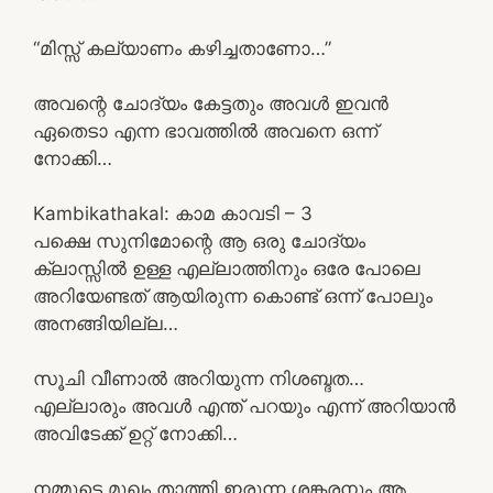
“മിസ്സ്‌ കല്യാണം കഴിച്ചതാണോ…”
അവന്റെ ചോദ്യം കേട്ടതും അവൾ ഇവൻ
ഏതെടാ എന്ന ഭാവത്തിൽ അവനെ ഒന്ന്
നോക്കി…
Kambikathakal: കാമ കാവടി – 3
പക്ഷെ സുനിമോന്റെ ആ ഒരു ചോദ്യം
ക്ലാസ്സിൽ ഉള്ള എല്ലാത്തിനും ഒരേ പോലെ
അറിയേണ്ടത് ആയിരുന്ന കൊണ്ട് ഒന്ന് പോലും
അനങ്ങിയില്ല…
സൂചി വീണാൽ അറിയുന്ന നിശബ്ദത…
എല്ലാരും അവൾ എന്ത് പറയും എന്ന് അറിയാൻ
അവിടേക്ക് ഉറ്റ് നോക്കി…
നമ്മുടെ മുഖം താത്തി ഇരുന്ന ശങ്കരനും ആ