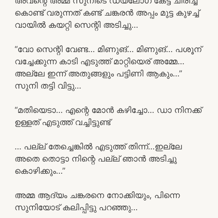
അവന്റെ അമ്മ സുനിടെ ഡയലോഗ് കേട്ട് ചിരിച്ച്
കൊണ്ട് വരുന്നത് കണ്ട് ചങ്കരൻ അപ്പം മുട്ട കുഴച്ച്
വായിൽ കയറ്റി സെന്റി അടിച്ചു…
“വോ സെന്റി വേണ്ട… മിണുങ്… മിണുങ്… പശൂന്
വച്ചേക്കുന്ന കാടി എടുത്ത് മാറ്റിയെര് അമ്മേ…
അല്ലേ ഇന്ന് അതുങ്ങളും പട്ടിണി ആകും…”
സുനി തട്ടി വിട്ടു…
“മതിയെടാ… എന്റെ മോൻ കഴിച്ചോ… ഡാ നിനക്ക്
ഉള്ളത് എടുത്ത് വച്ചിട്ടുണ്ട്
… പല്ല് തേച്ചെങ്കിൽ എടുത്ത് തിന്ന്…ഇല്ലേ
അതെ തൊട്ടാ നിന്റെ പല്ല് ഞാൻ അടിച്ചു
കൊഴിക്കും…”
അമ്മ ആദ്യം ചങ്കരനെ നോക്കിയും, പിന്നെ
സുനിയോട് കലിപ്പിട്ടു പറഞ്ഞു…