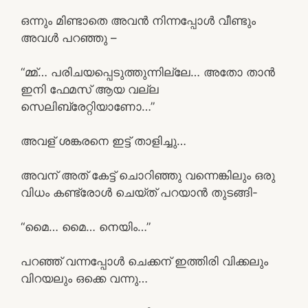
ഒന്നും മിണ്ടാതെ അവൻ നിന്നപ്പോൾ വീണ്ടും
അവൾ പറഞ്ഞു –
“മ്മ്… പരിചയപ്പെടുത്തുന്നില്ലേ… അതോ താൻ
ഇനി ഫേമസ് ആയ വല്ല
സെലിബ്രേറ്റിയാണോ…”
അവള് ശങ്കരനെ ഇട്ട് താളിച്ചു…
അവന് അത് കേട്ട് ചൊറിഞ്ഞു വന്നെങ്കിലും ഒരു
വിധം കണ്ട്രോൾ ചെയ്ത് പറയാൻ തുടങ്ങി-
“മൈ… മൈ… നെയിം…”
പറഞ്ഞ് വന്നപ്പോൾ ചെക്കന് ഇത്തിരി വിക്കലും
വിറയലും ഒക്കെ വന്നു…