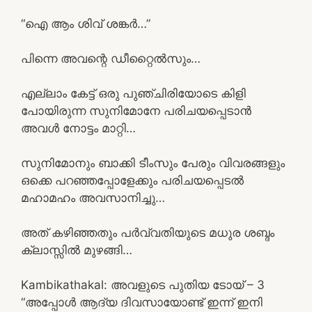
“ഐ ആം ശിവ് ശങ്കർ…”
പിന്നെ അവന്റെ ഡീറ്റൈൽസും…
എല്ലാം കേട്ട് ഒരു പുഞ്ചിരിയോടെ കിളി
പോയിരുന്ന സുനിമോനേ പരിചയപ്പെടാൻ
അവൾ നോട്ടം മാറ്റി…
സുനിമോനും ബാക്കി ടീംസും പേരും വിവരങ്ങളും
ഒക്കെ പറഞ്ഞപ്പോളേക്കും പരിചയപ്പെടൽ
മഹാമഹം അവസാനിച്ചു…
അത് കഴിഞ്ഞതും പർവ്വതിയുടെ മധുര ശബ്ദം
ക്ലാസ്സിൽ മുഴങ്ങി…
Kambikathakal: അവളുടെ പുതിയ ടോയ് – 3
“അപ്പോൾ ആദ്യ ദിവസായോണ്ട് ഇന്ന് ഇനി