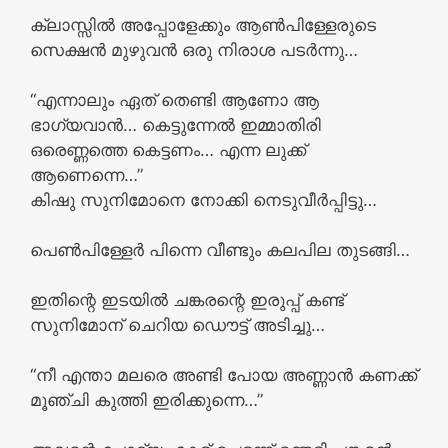
ക്ലാസ്സിൽ അപ്പോളേക്കും ആൺപിള്ളേരുടെ
സെക്ഷൻ മുഴുവൻ ഒരു നിരാശ പടർന്നു…
“എന്നാലും ഏത് തെണ്ടി ആണോ ആ
ഭാഗ്യവാൻ… കെട്ടുന്നേൽ ഇമ്മാതിരി
ഒരെണ്ണത്തെ കെട്ടണം… എന്ന ലുക്ക്‌
ആണെന്നെ…”
കിഷു സുനിമോനെ നോക്കി നെടുവീർപ്പിട്ടു…
പെൺപിള്ളേർ പിന്നെ വീണ്ടും കലപില തുടങ്ങി…
ഇതിന്റെ ഇടയിൽ ചങ്കരന്റെ ഇരുപ്പ് കണ്ട്
സുനിമോന് ചെറിയ ഡൌട്ട് അടിച്ചു…
“നീ എന്താ മലരെ അണ്ടി പോയ അണ്ണാൻ കണക്ക്
മൂഞ്ചി കുത്തി ഇരിക്കുന്നെ…”