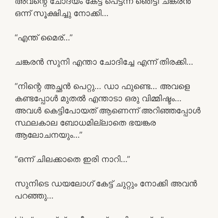
അവന്റെ ചോദ്യം കേട്ട് പെട്ടന്ന് ഞെട്ടി ചങ്കരൻ
ഒന്ന് സൂക്ഷിച്ചു നോക്കി…
“എന്ത് മൈര്…”
ചങ്കരൻ സുനി എന്താ ചോദിച്ചേ എന്ന് തിരക്കി…
“നിന്റെ അച്ഛൻ പെറ്റു… ഡാ ഫുണ്ടെ… അവളെ
കണ്ടപ്പോൾ മുതൽ എന്താടാ ഒരു വിമ്മിഷ്ടം…
അവൾ കെട്ടിപോയത് ആണെന്ന് അറിഞ്ഞപ്പോൾ
സ്ഥലകാല ബോധമില്ലാതെ ഭയങ്കര
ആലോചനയും…”
“ഒന്ന് ചിലക്കാതെ ഇരി നാറി…”
സുനിടെ ഡയലോഗ് കേട്ട് ചുറ്റും നോക്കി അവൻ
പറഞ്ഞു…