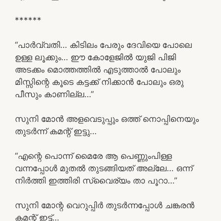
******
“പാർവ്വതി… കിടിലം പേരും ദേവിയെ പോലെ
ഉള്ള ലൂക്കും… ഈ കോളേജിൽ യുജി പിജി
അടക്കം മൊത്തത്തിൽ എടുത്താൽ പോലും
മിസ്സിന്റെ കൂടെ കട്ടക്ക് നിക്കാൻ പോലും ഒരു
പീസും കാണില്ല…”
സുനി മോൻ അളവെടുപ്പും ഒത്ത് നൊപ്പിനെയും
തുടർന്ന് കമന്റ്‌ ഇട്ടു…
“എന്റെ പൊന്ന് മൈരേ ആ പെണ്ണുംപിള്ള
വന്നപ്പോൾ മുതൽ തുടങ്ങിയത് അല്ലേ… ഒന്ന്
നിർത്തി ഇത്തിരി സ്വൈര്യം താ പൂറാ…”
സുനി മോന്റ വെറുപ്പിർ തുടർന്നപ്പോൾ ചങ്കരൻ
കമന്റ്‌ ഇട്ട്…