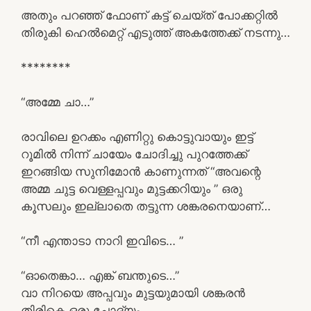
അതും പറഞ്ഞ് ഫോണ് കട്ട്‌ ചെയ്ത് പോക്കറ്റിൽ
തിരുകി ഹെൽമെറ്റ്‌ എടുത്ത് അകത്തേക്ക് നടന്നു…
********
“അമ്മേ ചാ…”
രാവിലെ ഉറക്കം എണിറ്റു കൊട്ടുവായും ഇട്ട്
റൂമിൽ നിന്ന് ചായേം ചോദിച്ചു പുറത്തേക്ക്
ഇറങ്ങിയ സുനിമോൻ കാണുന്നത് “അവന്റെ
അമ്മ ചുട്ട വെള്ളപ്പവും മുട്ടക്കറിയും ” ഒരു
കൂസലും ഇല്ലാതെ തട്ടുന്ന ശങ്കരനെയാണ്…
“നീ എന്താടാ നാറി ഇവിടെ… ”
“ഓതെങ്കാ… എങ്ക് ബന്തുടെ…”
വാ നിറയെ അപ്പവും മുട്ടയുമായി ശങ്കരൻ
തിരികെ ഒരു ചോദ്യം…