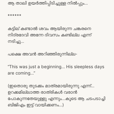
ആ താലി ഉയർത്തിപ്പിടിച്ചുള്ള നിൽപ്പും…
******
കട്ടില് കണ്ടാൽ ശവം ആയിരുന്ന ചങ്കരനെ
നിദ്രദേവി അന്നേ ദിവസം കണ്ടില്ല എന്ന്
നടിച്ചു…
പക്ഷെ അവൻ അറിഞ്ഞിരുന്നില്ല-
“This was just a beginning… His sleepless days
are coming…”
(ഇതൊരു തുടക്കം മാത്രമായിരുന്നു എന്ന്…
ഉറക്കമില്ലാത്ത രാത്രികൾ വരാൻ
പോകുന്നതേയുള്ളു എന്നും…കൂടെ ആ ചടപടാച്ചി
ബിജിഎം ഇട്ട് വായിക്കണം…)