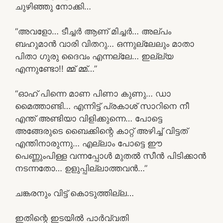
ചുഴിഞ്ഞു നോക്കി…
“അവളോ… ടീച്ചർ ആണ് മിച്ചർ… അല്പം
ബഹുമാൻ വാരി വിതറു… ഒന്നുല്ലേലും മാതാ
പിതാ ഗുരു ദൈവം എന്നല്ലേ… ഇല്ല്യ
എന്നുണ്ടോ!! മ്മ് മ്മ്…”
“ഓഹ് പിന്നെ മാണ പിണാ കുണു… ഡാ
മൈത്താണ്ടി… എന്നിട്ട് പ്രകാശ് സാറിനെ നീ
എന്ത് അണ്ടിയാ വിളിക്കുന്നെ… പോട്ടെ
അങ്ങേരുടെ ബൈക്കിന്റെ കാറ്റ്‌ അഴിച്ച് വിട്ടത്
എന്തിനാരുന്നു… എല്ലാം പോട്ടെ ഈ
പെണ്ണുംപിള്ള വന്നപ്പോൾ മുതൽ സീൻ പിടിക്കാൻ
നടന്നതോ… ഉളുപ്പില്ലാത്തവൻ…”
ചങ്കരനും വിട്ട് കൊടുത്തില്ല…
ഇതിന്റെ ഇടയിൽ പാർവ്വതി