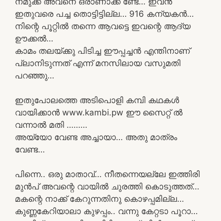
നമുക്ക് അവനെ ഒരാണാക്ക ണ്ടേ… ഇവൻ
ഇതുവരെ പച്ച തൊട്ടിട്ടില്ല… 916 കന്യകൻ…
നിന്റെ പൂറ്റിൽ തന്നെ ആവട്ടെ ഇവന്റെ ആദ്യ
ഊക്കൽ…
കാമം തലയ്ക്കു പിടിച്ച ഈപ്പച്ചൻ എന്തിനാണ്
പ്ലാനിടുന്നത് എന്ന് മനസിലായ വസുമതി
പറഞ്ഞു…
ഇതുപോലത്തെ അടിപൊളി കമ്പി കഥകൾ
വായിക്കാൻ www.kambi.pw ഈ സൈറ്റ് ൽ
വന്നാൽ മതി ………
അയ്യോ വേണ്ട അച്ചായാ… അതു മാത്രം
വേണ്ട…
പിന്നെ.. ഒരു മാതാവ്… നീതന്നെയല്ലേ ഇത്തിരി
മുൻപ് അവന്റെ വായിൽ ചുരത്തി കൊടുത്തത്…
മകന്റെ നാക്ക് കേറുന്നതിനു കൊഴപ്പമില്ല…
കുണ്ണകേറിയാലാ കുഴപ്പം.. വന്നു കേറ്റടാ പൂറാ…