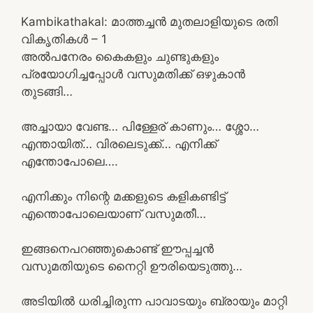
Kambikathakal: മാത്തച്ചൻ മുതലാളിയുടെ രതി
വികൃതികൾ – 1
അൽപനേരം കൈകളും ചുണ്ടുകളും
പ്രയോഗിച്ചപ്പോൾ വസുമതിക്ക് ഒഴുകാൻ
തുടങ്ങി…
അച്ചായാ വേണ്ട… പിള്ളേര് കാണും… ശ്ശോ…
എന്തായിത്… വിരലെടുക്ക്… എനിക്ക്
എന്തോപോലെ….
എനിക്കും നിന്റെ മക്കളുടെ കളികണ്ടിട്ട്
എന്തൊപോലെയാണ് വസുമതീ…
ഇങ്ങനെപറഞ്ഞുകൊണ്ട് ഈപ്പച്ചൻ
വസുമതിയുടെ നൈറ്റി ഊരിയെടുത്തു…
അടിയിൽ ധരിച്ചിരുന്ന പാവാടയും ബ്രായും മാറ്റി