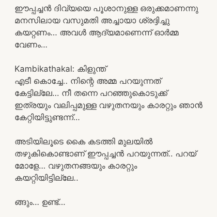
ഈപ്പച്ചൻ ദിവ്യയെ പൂശാനുള്ള ഒരുക്കമാണന്നു
മനസിലായ വസുമതി അച്ചായാ ശ്രദ്ദിച്ചു
കയറ്റണം… അവൾ ആദ്യമാണെന്ന് ഓർമ്മ
വേണം…
Kambikathakal: കിളുന്ത്
എടീ കൊച്ചേ.. നിന്റെ അമ്മ പറയുന്നത്
കേട്ടില്ലേ… നീ തന്നെ പറഞ്ഞുകൊടുക്ക്
ഇത്രയും വലിപ്പമുള്ള വഴുതനയും കാരറ്റും ഞാൻ
കേറ്റിയിട്ടുണ്ടന്ന്…
അടിയിലൂടെ കൈ കടത്തി മുലയിൽ
തഴുകികൊണ്ടാണ് ഈപ്പച്ചൻ പറയുന്നത്.. പറയ്
മോളേ… വഴുതനങ്ങയും കാരറ്റും
കയറ്റിയിട്ടില്ലേ..
ങ്ങും… ഉണ്ട്…