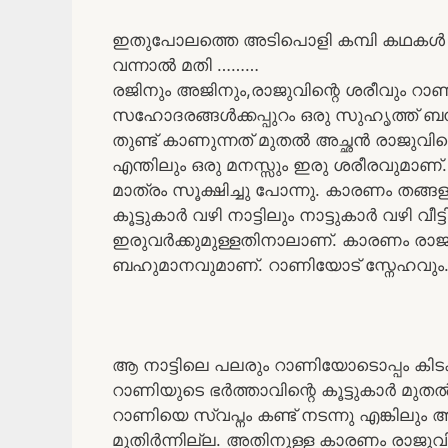
ഇതുപോലത്തെ അടിപൊളി കമ്പി കഥകൾ വ
വന്നാൽ മതി ………
രജിനും അജിനും,രാജുവിന്റെ ശരീവും റാ
സഹോദരങ്ങൾക്കപ്പുറം ഒരു സുഹൃത്ത് ബന
തുണ്ട് കാണുന്നത് മുതൽ അച്ഛൻ രാജുവിന്റ
എന്തിലും ഒരു മനസ്സും ഇരു ശരീരവുമാ
മാത്രം സൂക്ഷിച്ചു പോന്നു. കാരണം തങ്
കൂട്ടുകാർ വഴി നാട്ടിലും നാട്ടുകാർ വഴി വ
ഇരുവർക്കുമുള്ളതിനാലാണ്. കാരണം രാജു
ബഹുമാനവുമാണ്. റാണിയോട് സ്നേഹവും
ആ നാട്ടിലെ പലരും റാണിയോടൊപ്പം കിടക്ക 
റാണിയുടെ ഭർത്താവിന്റെ കൂട്ടുകാർ മുതൽ
റാണിയെ സ്വപ്നം കണ്ട് നടന്നു എങ്കിലും
മുതിർന്നില്ല. അതിനുള്ള കാരണം രാജുവി