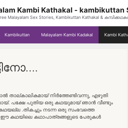
lam Kambi Kathakal - kambikuttan 
ree Malayalam Sex Stories, Kambikuttan Kathakal & കമ്പിക്കഥ
Kambikuttan
Malayalam Kambi Kadakal
Kambi Kath
ടിനോ….
ൽ താല്കാലികമായ് നിർത്തേണ്ടിവന്നു, എഴുതി
പോയ്. പക്ഷേ പുതിയ ഒരു കഥയുമായ് ഞാൻ വീണ്ടും
 കഥയല്ല .തികച്ചും നടന്ന ഒരു സംഭവത്തെ
ാൽ ഈ കഥയിലെ കഥാപാത്രങ്ങളുടെ പേരുകൾ