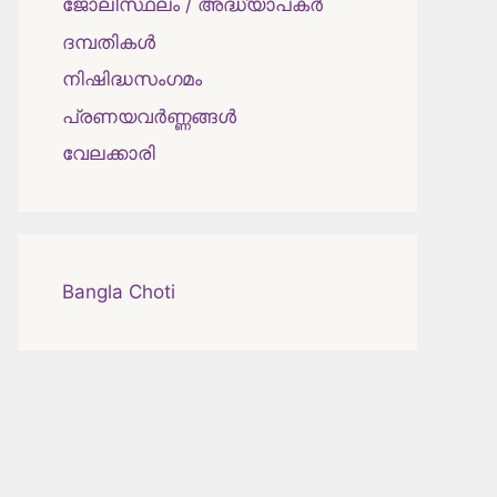
ജോലിസ്ഥലം / അദ്ധ്യാപകർ
ദമ്പതികള്‍
നിഷിദ്ധസംഗമം
പ്രണയവർണ്ണങ്ങൾ
വേലക്കാരി
Bangla Choti