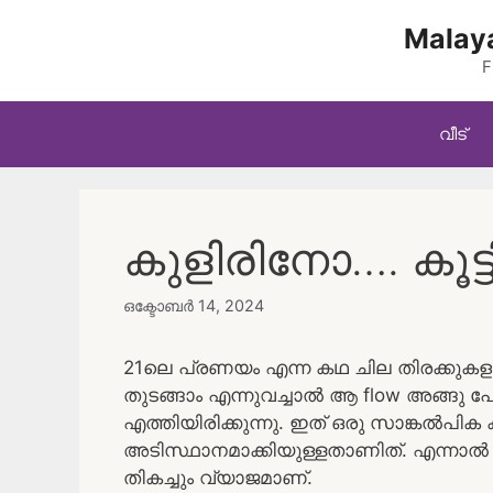
Skip
Malaya
to
content
F
വീട്
കുളിരിനോ…. കൂട്
ഒക്ടോബർ 14, 2024
21ലെ പ്രണയം എന്ന കഥ ചില തിരക്കുകളാ
തുടങ്ങാം എന്നുവച്ചാൽ ആ flow അങ്ങു 
എത്തിയിരിക്കുന്നു. ഇത് ഒരു സാങ്കൽപിക
അടിസ്ഥാനമാക്കിയുള്ളതാണിത്. എന്ന
തികച്ചും വ്യാജമാണ്.