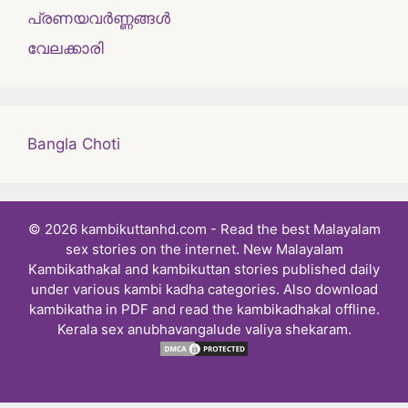
പ്രണയവർണ്ണങ്ങൾ
വേലക്കാരി
Bangla Choti
© 2026 kambikuttanhd.com - Read the best Malayalam
sex stories on the internet. New Malayalam
Kambikathakal and kambikuttan stories published daily
under various kambi kadha categories. Also download
kambikatha in PDF and read the kambikadhakal offline.
Kerala sex anubhavangalude valiya shekaram.