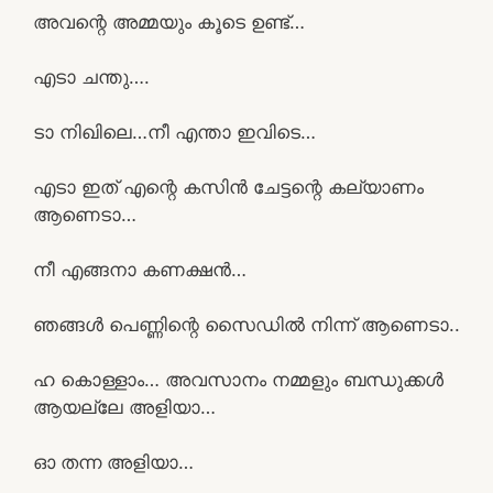
അവന്റെ അമ്മയും കൂടെ ഉണ്ട്…
എടാ ചന്തു….
ടാ നിഖിലെ…നീ എന്താ ഇവിടെ…
എടാ ഇത് എന്റെ കസിൻ ചേട്ടന്റെ കല്യാണം
ആണെടാ…
നീ എങ്ങനാ കണക്ഷൻ…
ഞങ്ങൾ പെണ്ണിന്റെ സൈഡിൽ നിന്ന് ആണെടാ..
ഹ കൊള്ളാം… അവസാനം നമ്മളും ബന്ധുക്കൾ
ആയല്ലേ അളിയാ…
ഓ തന്ന അളിയാ…