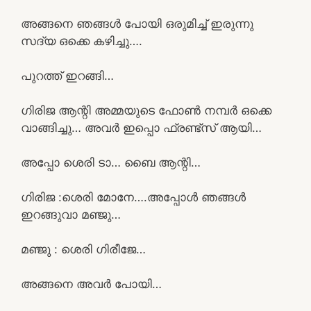
അങ്ങനെ ഞങ്ങൾ പോയി ഒരുമിച്ച് ഇരുന്നു
സദ്യ ഒക്കെ കഴിച്ചു….
പുറത്ത് ഇറങ്ങി…
ഗിരിജ ആന്റി അമ്മയുടെ ഫോൺ നമ്പർ ഒക്കെ
വാങ്ങിച്ചു… അവർ ഇപ്പൊ ഫ്രണ്ട്‌സ് ആയി…
അപ്പോ ശെരി ടാ… ബൈ ആന്റി…
ഗിരിജ :ശെരി മോനേ….അപ്പോൾ ഞങ്ങൾ
ഇറങ്ങുവാ മഞ്ജു…
മഞ്ജു : ശെരി ഗിരീജേ…
അങ്ങനെ അവർ പോയി…