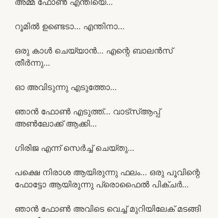
അമ്മ ഫോൺ എന്തിയെ…
റൂമിൽ ഉണ്ടെടാ… എന്തിനാ…
ഒരു കാൾ ചെയ്യാൻ… എന്റെ ബാലൻസ്
തീർന്നു…
ഓ അവിടുന്നു എടുത്തോ…
ഞാൻ ഫോൺ എടുത്ത്… വാട്സ്ആപ്പ്
അൺലോക്ക് ആക്കി…
ഗിരിജ എന്ന് സെർച്ച്‌ ചെയ്തു…
പക്ഷെ നിരാശ ആയിരുന്നു ഫലം… ഒരു പൂവിന്റെ
ഫോട്ടോ ആയിരുന്നു പ്രൊഫൈൽ പിക്ചർ…
ഞാൻ ഫോൺ അവിടെ വെച്ച് മുറിയിലേക് മടങ്ങി