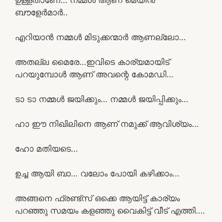
ബൗളേർമാർ..
എറിയാൻ നമ്മൾ മിടുക്കന്മാർ ആണല്ലോ…
അതല്ല മൈരേ…ഇവിടെ കാര്യമായിട്
പറയുമ്പോൾ ആണ് അവന്റെ കോമഡി…
ടാ ടാ നമ്മൾ ജയിക്കും… നമ്മൾ ജയിപ്പിക്കും…
ഹാ ഈ നിഖിലിനെ ആണ് നമുക്ക് ആവിശ്യം…
ഹോ മതിയടെ…
ഉച്ച ആയി ബാ… വലോം പോയി കഴിക്കാം…
അങ്ങനെ ഫ്രണ്ട്‌സ് ഒക്കെ ആയിട്ട് കാര്യം
പറഞ്ഞു സമയം കളഞ്ഞു വൈകിട്ട് വീട് എത്തി….