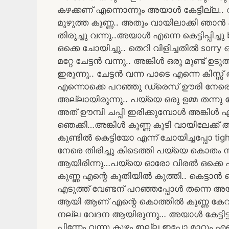
കഴക്കണ് എന്നൊന്നും അയാൾ കേട്ടില്ല..
മുഴുത്ത കുണ്ണ.. അതും വായിലാക്കി ഞാൻ 
തിരുച്ചു വന്നു..അയാൾ എന്നെ കെട്ടിപ്പിച
ഒക്കെ ചോയിച്ചു.. തെറി വിളിച്ചതിൽ sorr
മറ്റേ ചേട്ടൻ വന്നു.. അങ്കിൾ ഒരു മുണ്ട
ഇരുന്നു.. ചേട്ടൻ വന്ന പാടെ എന്നെ കിസ്സ്
എന്നൊക്കെ പറഞ്ഞു ഡ്രെസ് ഊരി നേരെ മെത
അല്ലായിരുന്നു.. പയ്യെ ഒരു ഉമ്മ തന്നു
അത് ഊമ്പി ചപ്പി ഇരിക്കുമ്പോൾ അങ്കിൾ എ
ഞെക്കി…അങ്കിൾ കുണ്ണ കൂടി വായിലേക്ക് അടു
കുണ്ടിൽ കെട്ടിയോ എന്ന് ചോയിച്ചപ്പോ 
നേരെ തിരിച്ചു കിടെത്തി പയ്യെ കൊതം ന
ആയിരിന്നു…പയ്യെ ഓരോ വിരൽ ഒക്കെ എന
കുണ്ണ എന്റെ കൂതിയിൽ കുത്തി.. കെട്ടാൻ
എടുത്ത് വേണ്ടന് പറഞ്ഞപ്പോൾ തന്നെ അയാ
ആയി ആണ് എന്റെ കൊത്തിൽ കുണ്ണ കേറുന
നല്ല വേദന ആയിരുന്നു… അയാൾ കേട്ടിട്ട് അ
പിന്നേം വന്നു കുഴം ഇല്ല ഇപ്പോ മാറും 