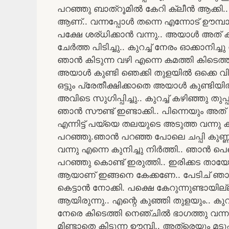
പറഞ്ഞു ബാത്‌റൂമിൽ കേറി ക്ലീൻ ആക്കി.
ആണ്.. വന്നപ്പോൾ തന്നെ എന്നോട് ഊമ്പാൻ
പക്ഷേ ശര്ധിക്കാൻ വന്നു.. അയാൾ അത് 
ചേർത്ത പിടിച്ചു.. കുറച്ച് നേരം ഓക്കാനിച്
ഞാൻ കിടുന്ന വഴി എന്നെ കമത്തി കിടെത്തി.
അയാൾ കുണ്ടി ഞെക്കി തുളയിൽ ഒക്കെ വിരൽ
ഒട്ടും പ്രേതീക്ഷിക്കാതെ അയാൾ കുണ്ടിയി
അവിടെ സുഗിപ്പിച്ചു.. കുറച്ച് കഴിഞ്ഞു ത
ഞാൻ സൗണ്ട് ഇണ്ടാക്കി.. പിന്നെയും അത് 
എന്നിട്ട് പയ്യെ തലയുടെ അടുത്ത വന്നു ക
പറഞ്ഞു.ഞാൻ പറഞ്ഞ പോലെ ചപ്പി കുണ്
വന്നു എന്നെ കുനിച്ചു നിർത്തി.. ഞാൻ പെ
പറഞ്ഞു കൊണ്ട് ഇരുത്തി.. ഇരിക്കട തായ
ആയാണ് ഇങ്ങനെ കേക്കണേ.. പേടിച് ഞാൻ
കെട്ടാൻ നോക്കി. പക്ഷെ കേറുന്നുണ്ടായി
ആയിരുന്നു.. എന്റെ കുഞ്ഞി തുളയും.. ക
നേരെ കിടെത്തി നെഞ്ചിൽ ഭാഗത്തു വന്നു ഇ
മിണ്ടാതെ കിടുന്ന ഊമ്പി.. അത്രെയും മടുപ്