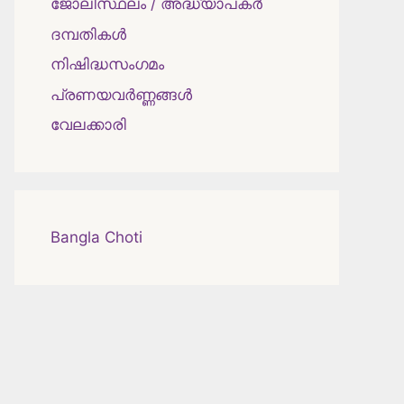
ജോലിസ്ഥലം / അദ്ധ്യാപകർ
ദമ്പതികള്‍
നിഷിദ്ധസംഗമം
പ്രണയവർണ്ണങ്ങൾ
വേലക്കാരി
Bangla Choti