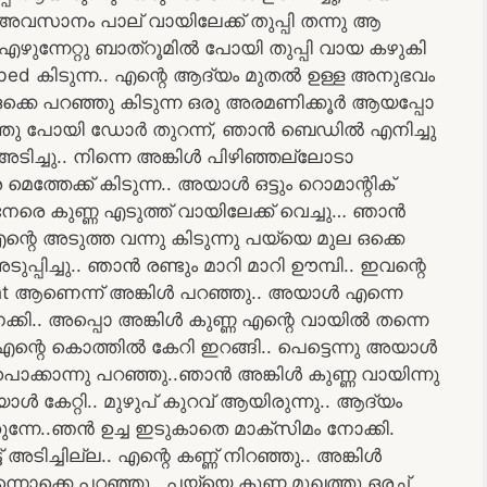
 അവസാനം പാല് വായിലേക്ക് തുപ്പി തന്നു ആ
എഴുന്നേറ്റു ബാത്‌റൂമിൽ പോയി തുപ്പി വായ കഴുകി
്ചു bed കിടുന്ന.. എന്റെ ആദ്യം മുതൽ ഉള്ള അനുഭവം
y ഒക്കെ പറഞ്ഞു കിടുന്ന ഒരു അരമണിക്കൂർ ആയപ്പോ
് ഉടുത്തു പോയി ഡോർ തുറന്ന്, ഞാൻ ബെഡിൽ എനിച്ചു
 അടിച്ചു.. നിന്നെ അങ്കിൾ പിഴിഞ്ഞല്ലോടാ
്തേക്ക് കിടുന്ന.. അയാൾ ഒട്ടും റൊമാന്റിക്
 നേരെ കുണ്ണ എടുത്ത് വായിലേക്ക് വെച്ചു… ഞാൻ
ന്റെ അടുത്ത വന്നു കിടുന്നു പയ്യെ മുല ഒക്കെ
പ്പിച്ചു.. ഞാൻ രണ്ടും മാറി മാറി ഊമ്പി.. ഇവന്റെ
tight ആണെന്ന് അങ്കിൾ പറഞ്ഞു.. അയാൾ എന്നെ
ക്കി.. അപ്പൊ അങ്കിൾ കുണ്ണ എന്റെ വായിൽ തന്നെ
്റെ കൊത്തിൽ കേറി ഇറങ്ങി.. പെട്ടെന്നു അയാൾ
 പൊക്കാന്നു പറഞ്ഞു..ഞാൻ അങ്കിൾ കുണ്ണ വായിന്നു
ൾ കേറ്റി.. മുഴുപ് കുറവ് ആയിരുന്നു.. ആദ്യം
്നേ..ഞൻ ഉച്ച ഇടുകാതെ മാക്സിമം നോക്കി.
ടിച്ചില്ല.. എന്റെ കണ്ണ് നിറഞ്ഞു.. അങ്കിൾ
എന്നൊക്കെ പറഞ്ഞു.. പയ്യെ കുണ്ണ മുഖത്തു ഒരച്…