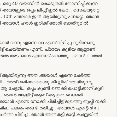
. ഒരു 40 വയസിൽ കൊടുതൽ തോന്നിപ്പിക്കുന്ന
അയാളുടെ ഒപ്പം ലിഫ്റ്റ് ഇൽ കേറി.. സെക്യൂരിറ്റി
 10th ഫ്ലോർ ഇൽ ആയിരുന്നു ഫ്ലാറ്റ്.. ഞാൻ
ി അയാൾ ഹാൾ ഇരിക്ക് ഞാൻ ബാത്‌റൂമിൽ
്നു എന്നെ വാ എന്ന് വിളിച്ചു റൂമിലേക്കു
്ട് ചെയ്യണം എന്ന്.. പ്രായം കൂടിയ ആളാണ്
ി വാതൽ അടക്കാൻ എന്നോട് പറഞ്ഞു.. ഞാൻ വാതൽ
വ് ആയിരുന്നു അത്..അയാൾ എന്നെ ചേർത്ത്
ുടങ്ങി… അത് വല്ലാത്തൊരു കിസ്സിങ് ആയിരുന്നു.
 ആ ചേട്ടൻ… ഒപ്പം കുണ്ടി ഞെക്കി പൊട്ടിക്കാന് കൂടി
ു.. ഞാൻ ആയിട്ട് ആണ് ആ ഉമ്മ വെക്കൽ
 എന്നെ നോക്കി ചിരിച്ചിട്ട് മുഖത്തു തുപ്പി നക്കി
്ല.. പകരം അണ്ടി തരിച്ചു.. അയാൾ എന്റെ shrit
ത പിടിച്ച്.. ഞാൻ അത് തട്ടി മാറ്റി കുണ്ണയിൽ