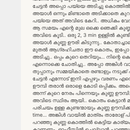
ചേട്ടൻ അപ്പൊ പയ്യെ അടിച്ചു കൊത്തി
അയാൾ ഒന്നും മിണ്ടാതെ അടിക്കാതെ കുറച്ച് 
പയ്യെ അത് അവിടെ കേറി.. അധികം വേദ
ആ സമയം എന്റെ മുല ഒക്കെ ഞെക്കി കുണ്ണ 
അവിടെ കൂടി.. ഒരു 2, 3 min ഉള്ളിൽ കുണ്ട
അയാൾ കുണ്ണ ഊരി കിടുന്നു.. കോതാച്ചാല
മുതൽ ആഗ്രഹിചതാ ഈ കൊതം, ഇപ്പോ ആ
അടിച്ചു.. ഒപ്പം കുറെ തെറിയും… നിന്റ
എന്നൊക്കെ ചോതിച്ചു.. അപ്പോ അങ്കിൾ വായിക്
തുപ്പാനും സമ്മയികാതെ രണ്ടാളും നടുക്ക്
ചേട്ടൻ എന്നോട് ഇനി എപ്പഴും വരണം എന്നൊ
ഊമ്പി തരാൻ ഒരാളെ കോടി ഒപ്പിക്കം. അപ്പ
അന്ന് കുറെ നേരം പിന്നെയും കുണ്ണ ഊമ്പിച
അവിടെ സ്ഥിരം ആയി.. കൊതം കെട്ടാൻ മാത്
പരിചയം ഉള്ള കുണ്ടന്മായും കുണ്ണ ഊമ്
time… അങ്കിൾ വായിൽ മാത്രം താരോള് പിന്
പറഞ്ഞു കുണ്ണ കൊത്തിൽ കെട്ടിയ കാര്യം.. എന്ന
കാണണം, ഓഫീസിൽ ചെല്ലാൻ പറഞ്ഞു.