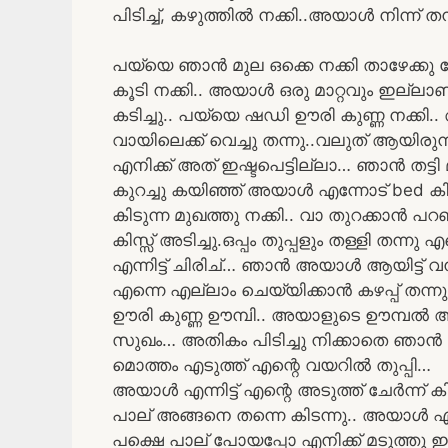
പിടിച്ച്, കഴുത്തിൽ നക്കി..അയാൾ നിന്ന് തന
പയ്യെ ഞാൻ മുല ഒക്കെ നക്കി താഴേക്ക
കൂടി നക്കി.. അയാൾ ഒരു മാറ്റവും ഇല്ലാ
കടിച്ചു.. പയ്യെ ഷഡി ഊരി കുണ്ണ നക്കി.
വായിലെക്ക് വെച്ചു തന്നു..വലുത് ആയിരുന
എനിക്ക് അത് ഇഷ്ടപെട്ടില്ലാ… ഞാൻ തട്ട
കുറച്ചു കയിഞ്ഞ് അയാൾ എന്നോട് bed കിട
കിടുന്ന മുഖത്തു നക്കി.. വാ തുറക്കാൻ പറഞ്
കിസ്സ് അടിച്ചു.ഒപ്പം തുപ്പളും തള്ളി തന്ന
എന്നിട്ട് ചിരിച്… ഞാൻ അയാൾ ആയിട്ട് വന്നിട്
എന്നെ എല്ലാം ചെയ്യിക്കാൻ കഴപ്പ് തന്
ഊരി കുണ്ണ ഊമ്പി.. അയാളുടെ ഊമ്പൽ ആയ
സുഖം… അതികം പിടിച്ചു നിക്കാതെ ഞാൻ പ
മൊത്തം എടുത്ത് എന്റെ വയറിൽ തുപ്പി…
അയാൾ എന്നിട്ട് എന്റെ അടുത്ത് ചേർന്ന് ക
പാല് അങ്ങനെ തന്നെ കിടന്നു.. അയാൾ എന്ന
പക്ഷെ പാല് പോയപ്പോ എനിക്ക് മടുത്തു ഇര