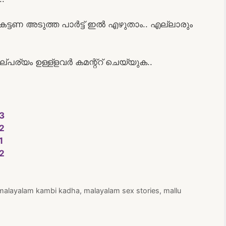
കെട്ടണ അടുത്ത പാർട്ട്‌ ഇൽ എഴുതാം.. എല്ലാരും
്യം ഉള്ള്ളവർ കമന്റ്റ് ചെയ്യുക..
 3
 2
1
 2
malayalam kambi kadha
,
malayalam sex stories
,
mallu