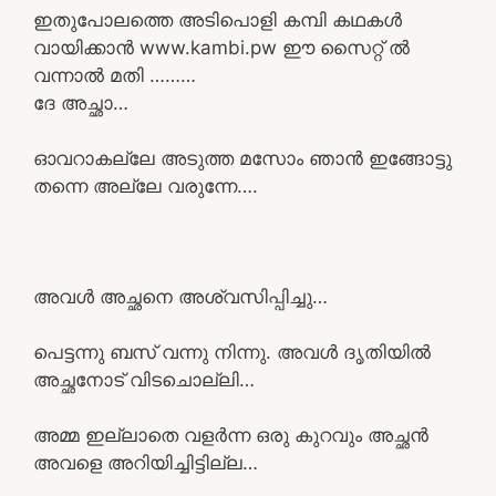
ഇതുപോലത്തെ അടിപൊളി കമ്പി കഥകൾ
വായിക്കാൻ www.kambi.pw ഈ സൈറ്റ് ൽ
വന്നാൽ മതി ………
ദേ അച്ഛാ…
ഓവറാകല്ലേ അടുത്ത മസോം ഞാൻ ഇങ്ങോട്ടു
തന്നെ അല്ലേ വരുന്നേ….
അവൾ അച്ഛനെ അശ്വസിപ്പിച്ചു…
പെട്ടന്നു ബസ് വന്നു നിന്നു. അവൾ ദൃതിയിൽ
അച്ഛനോട് വിടചൊല്ലി…
അമ്മ ഇല്ലാതെ വളർന്ന ഒരു കുറവും അച്ഛൻ
അവളെ അറിയിച്ചിട്ടില്ല…