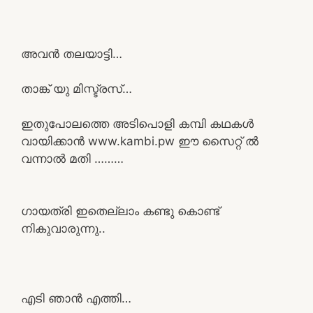
അവൻ തലയാട്ടി…
താങ്ക് യു മിസ്ട്രസ്…
ഇതുപോലത്തെ അടിപൊളി കമ്പി കഥകൾ
വായിക്കാൻ www.kambi.pw ഈ സൈറ്റ് ൽ
വന്നാൽ മതി ………
ഗായത്രി ഇതെല്ലാം കണ്ടു കൊണ്ട്
നികുവാരുന്നു..
എടി ഞാൻ എത്തി…