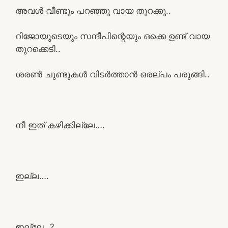
അവൾ വീണ്ടും പറഞ്ഞു വായ തുറക്കൂ..
റിജോയുടെയും സന്ദീപിന്റെയും ഒക്കെ ഉണ്ട് വായ
തുറക്കെടി..
ശരൺ ചുണ്ടുകൾ വിടർത്താൻ ഒരല്പം പരുങ്ങി..
നീ ഇത് കഴിക്കില്ലേ….
ഇല്ല….
ഇല്ലേ…?