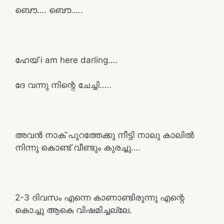
ബൌ…. ബൌ…..
ഹേയ് i am here darling….
ദേ വന്നു നിന്റെ ചേച്ചി…..
അവൻ നാക് പുറത്തേക്കു നീട്ടി നാലു കാലിൽ
നിന്നു കൊണ്ട് വീണ്ടും കുരച്ചു….
2-3 ദിവസം എന്നെ കാണാണ്ടിരുന്നു എന്റെ
കൊച്ചു ആകെ വിഷമിച്ചല്ലേ.