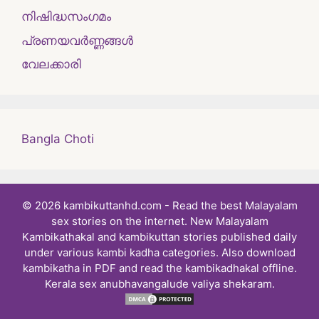
നിഷിദ്ധസംഗമം
പ്രണയവർണ്ണങ്ങൾ
വേലക്കാരി
Bangla Choti
© 2026 kambikuttanhd.com - Read the best Malayalam
sex stories on the internet. New Malayalam
Kambikathakal and kambikuttan stories published daily
under various kambi kadha categories. Also download
kambikatha in PDF and read the kambikadhakal offline.
Kerala sex anubhavangalude valiya shekaram.