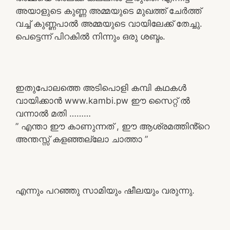
അയാളുടെ കുണ്ണ അമ്മയുടെ മുഖത്ത് ചേർത്ത്
വച്ച് കുണ്ണപാൽ അമ്മയുടെ വായിലേക്ക് തേച്ചു.
പെട്ടെന്ന് പിറകിൽ നിന്നും ഒരു ശബ്ദം.
ഇതുപോലത്തെ അടിപൊളി കമ്പി കഥകൾ
വായിക്കാൻ www.kambi.pw ഈ സൈറ്റ് ൽ
വന്നാൽ മതി ………
” എന്താ ഈ കാണുന്നത് , ഈ ആശ്രമത്തിൻ്റെ
അന്തസ്സ് കളഞ്ഞല്ലോ ചാത്താ ”
എന്നും പറഞ്ഞു സാമിയും ഷീലയും വരുന്നു.