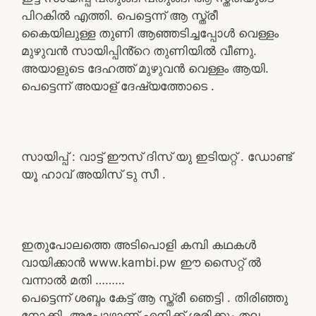
പിറകിൽ എത്തി. പെട്ടെന്ന് ആ സ്ത്രീ
കൈയിലുള്ള തുണി ആഞ്ഞടിച്ചപ്പോൾ വെള്ളം
മുഴുവൻ സായിപ്പിൻ്റെ തുണിയിൽ വീണു.
അയാളുടെ ദേഹത്ത് മുഴുവൻ വെള്ളം ആയി.
പെട്ടെന്ന് അയാള് ദേഷ്യത്തോടെ .
സായിപ്പ് : വാട്ട് ഈസ് ദിസ് യു ഇടിയറ്റ് . ഡോണ്ട്
യൂ ഹാവ് അയിസ് ടു സീ .
ഇതുപോലത്തെ അടിപൊളി കമ്പി കഥകൾ
വായിക്കാൻ www.kambi.pw ഈ സൈറ്റ് ൽ
വന്നാൽ മതി ………
പെട്ടെന്ന് ശബ്ദം കേട്ട് ആ സ്ത്രീ ഞെട്ടി . തിരിഞ്ഞു
നോക്കി. അപ്പോഴാണ് എനിക്ക് ശരിക്കും തല