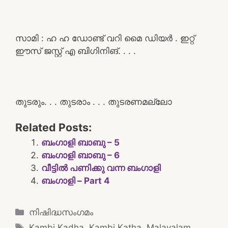
സാമി : ഹ ഹ ഡോണ്ട് വറി മൈ ഡിയർ . ഇറ്റ്
ഈസ് ജസ്റ്റ് എ ബിഗിനിങ്. . . .
തുടരും. . . തുടരാം . . . തുടരണമല്ലോ
Related Posts:
ബംഗാളി ബാബു – 5
ബംഗാളി ബാബു – 6
വീട്ടിൽ പണിക്കു വന്ന ബംഗാളി
ബംഗാളി – Part 4
Categories
നിഷിദ്ധസംഗമം
Tags
Kambi Kadha
,
Kambi Katha
,
Malayalam