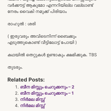
വർക്കൗട്ട് ആകുമോ എന്നറിയില്ല വല്ലാണ്ട്
നേരം വൈകി നമുക്ക് പിരിയാം
രാഹുൽ : ശരി
( ഇരുവരും അവിടെനിന്ന് ബൈക്കും
എടുത്തുകൊണ്ട് വീട്ടിലോട്ട് പോയി )
കഥയിൽ തെറ്റുകൾ ഉണ്ടാകും ക്ഷമിക്കുക. TBS
തുടരും.
Related Posts:
ബീന മിസ്സും ചെറുക്കനും – 2
ബീന മിസ്സും ചെറുക്കനും – 1
നിർമല മിസ്സ്
നിർമല മിസ്സ്