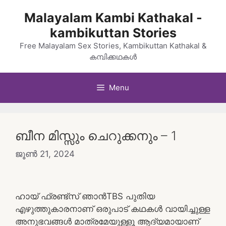
Skip
Malayalam Kambi Kathakal -
to
kambikuttan Stories
content
Free Malayalam Sex Stories, Kambikuttan Kathakal &
കമ്പിക്കഥകൾ
Menu
ബീന മിസ്സും ചെറുക്കനും – 1
ജൂൺ 21, 2024
ഹായ് ഫ്രണ്ട്സ് ഞാൻTBS പുതിയ
എഴുത്തുകാരനാണ് ഒരുപാട് കഥകൾ വായിച്ചുള്ള
അനുഭവങ്ങൾ മാത്രമേയുള്ളൂ ആദ്യമായാണ്