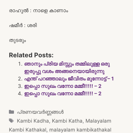
രാഹുൽ : നാളെ കാണാം
ഷമീർ : ശരി
തുടരും
Related Posts:
ഞാനും പ്രിയ മിസ്സും തമ്മിലുള്ള ഒരു
ഇരുപ്പു വശം അങ്ങനെയായിരുന്നു
എന്ത് പറഞ്ഞാലും ജീവിതം മുന്നോട്ട് – 1
ഇപ്പൊ സുഖം വന്നോ മമ്മീ!!!!! – 2
ഇപ്പൊ സുഖം വന്നോ മമ്മീ!!!!! – 2
Categories
പ്രണയവർണ്ണങ്ങൾ
Tags
Kambi Kadha
,
Kambi Katha
,
Malayalam
Kambi Kathakal
,
malayalam kambikathakal