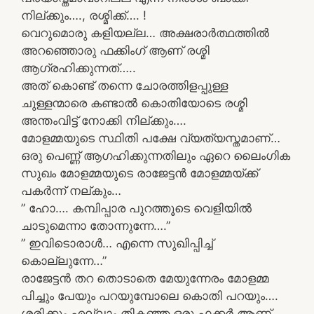
നില്ക്കും…., രശ്മിക്ക്…. !
വെറുമൊരു കളിയല്ല… അക്ഷരാർത്ഥത്തിൽ
അറഞ്ഞൊരു ഫക്കിംഗ് ആണ് രശ്മി
ആഗ്രഹിക്കുന്നത്…..
അത് കൊണ്ട് തന്നെ ചോരത്തിളപ്പുള്ള
ചുള്ളന്മാരെ കണ്ടാൽ കൊതിയോടെ രശ്മി
അന്തംവിട്ട് നോക്കി നില്ക്കും….
മോളമ്മയുടെ സ്ഥിതി പക്ഷേ വ്യത്യസ്തമാണ്…
ഒരു പെണ്ണ് ആഗഹിക്കുന്നതിലും ഏറെ ലൈംഗിക
സുഖം മോളമ്മയുടെ രാജേട്ടൻ മോളമ്മയ്ക്ക്
പകർന്ന് നല്കും…
” ഹോ…. കമ്പിപ്പാര പുറത്തൂടെ വെളിയിൽ
ചാടുമെന്നാ തോന്നുന്നേ….”
” ഇവിടൊരാൾ… എന്നെ സുഖിപ്പിച്ച്
കൊല്ലുന്നേ…”
രാജേട്ടൻ തറ തൊടാതെ മേയുന്നേരം മോളമ്മ
പിച്ചും പേയും പറയുമ്പോലെ കൊതി പറയും….
ശരിക്കും എല്ലാം തികഞ്ഞ ഒരു ഫക്കർ ആണ്