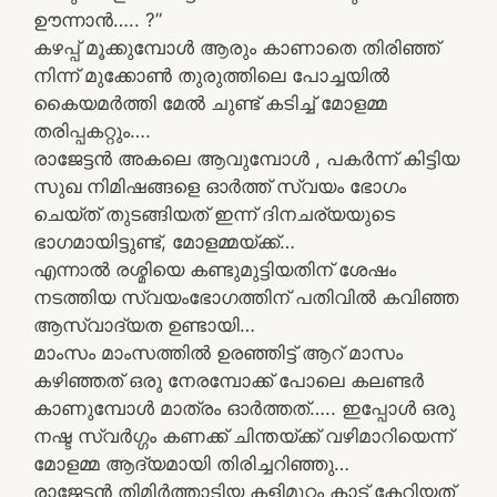
ഊന്നാൻ….. ?”
കഴപ്പ് മൂക്കുമ്പോൾ ആരും കാണാതെ തിരിഞ്ഞ്
നിന്ന് മുക്കോൺ തുരുത്തിലെ പോച്ചയിൽ
കൈയമർത്തി മേൽ ചുണ്ട് കടിച്ച് മോളമ്മ
തരിപ്പകറ്റും….
രാജേട്ടൻ അകലെ ആവുമ്പോൾ , പകർന്ന് കിട്ടിയ
സുഖ നിമിഷങ്ങളെ ഓർത്ത് സ്വയം ഭോഗം
ചെയ്ത് തുടങ്ങിയത് ഇന്ന് ദിനചര്യയുടെ
ഭാഗമായിട്ടുണ്ട്, മോളമ്മയ്ക്ക്…
എന്നാൽ രശ്മിയെ കണ്ടുമുട്ടിയതിന് ശേഷം
നടത്തിയ സ്വയംഭോഗത്തിന് പതിവിൽ കവിഞ്ഞ
ആസ്വാദ്യത ഉണ്ടായി…
മാംസം മാംസത്തിൽ ഉരഞ്ഞിട്ട് ആറ് മാസം
കഴിഞ്ഞത് ഒരു നേരമ്പോക്ക് പോലെ കലണ്ടർ
കാണുമ്പോൾ മാത്രം ഓർത്തത്….. ഇപ്പോൾ ഒരു
നഷ്ട സ്വർഗ്ഗം കണക്ക് ചിന്തയ്ക്ക് വഴിമാറിയെന്ന്
മോളമ്മ ആദ്യമായി തിരിച്ചറിഞ്ഞു…
രാജേട്ടൻ തിമിർത്താടിയ കളിമുറ്റം കാട് കേറിയത്