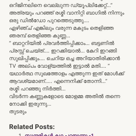
ഒറിജിനലിനെ വെല്ലുന്ന ഡ്യൂപ്ലിക്കേറ്റ്…”
അത്രയും പറഞ്ഞ് രശ്മി വാനിറ്റി ബാഗിൽ നിന്നും
ഒരു ഡിൽഡോ പുറത്തെടുത്തു….
ഏഴിഞ്ച് എങ്കിലും വരുന്ന മകുടം തെളിഞ്ഞ
ഞരമ്പ് തെളിഞ്ഞ കുണ്ണ…
” ബാറ്ററിയിൽ പ്രവർത്തിപ്പിക്കാം… ബട്ടണിൽ
പ്രസ്സ് ചെയ്ത്…. ഇറക്കിയാൽ… കേറി ഇറങ്ങി
സുഖിപ്പിക്കും…. ചെറിയ ഒച്ച അറിയാതിരിക്കാൻ
TV അല്പം വോള്യത്തിൽ ഇട്ടാൽ മതി…. ”
യഥാർത്ഥ സുഖത്തോളം എത്തുന്ന ഇത് മോൾക്ക്
ആവശ്യമാണ്….. എന്നെനിക്ക് തോന്നി…”
രശ്മി പറഞ്ഞു നിർത്തി…
വിടർന്ന കണ്ണുകളോടെ മോളമ്മ അതിൽ തന്നെ
നോക്കി ഇരുന്നു…
തുടരും
Related Posts:
സുന്ദരികൾ കഥ പറയുന്നു -1