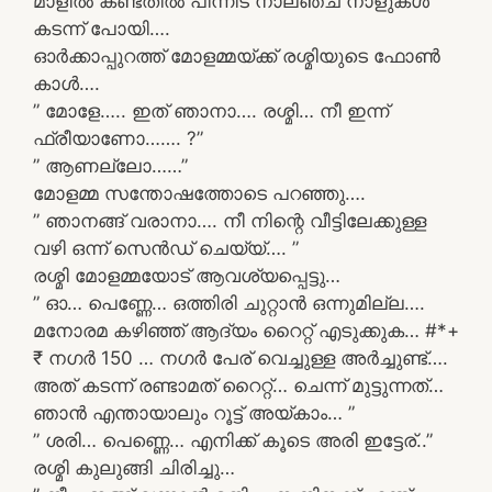
മാളിൽ കണ്ടതിൽ പിന്നീട് നാലഞ്ച് നാളുകൾ
കടന്ന് പോയി….
ഓർക്കാപ്പുറത്ത് മോളമ്മയ്ക്ക് രശ്മിയുടെ ഫോൺ
കാൾ….
” മോളേ….. ഇത് ഞാനാ…. രശ്മി… നീ ഇന്ന്
ഫ്രീയാണോ……. ?”
” ആണല്ലോ……”
മോളമ്മ സന്തോഷത്തോടെ പറഞ്ഞു….
” ഞാനങ്ങ് വരാനാ…. നീ നിന്റെ വീട്ടിലേക്കുള്ള
വഴി ഒന്ന് സെൻഡ് ചെയ്യ്…. ”
രശ്മി മോളമ്മയോട് ആവശ്യപ്പെട്ടു…
” ഓ… പെണ്ണേ… ഒത്തിരി ചുറ്റാൻ ഒന്നുമില്ല….
മനോരമ കഴിഞ്ഞ് ആദ്യം റൈറ്റ് എടുക്കുക… #*+
₹ നഗർ 150 … നഗർ പേര് വെച്ചുള്ള അർച്ചുണ്ട്….
അത് കടന്ന് രണ്ടാമത് റൈറ്റ്… ചെന്ന് മുട്ടുന്നത്…
ഞാൻ എന്തായാലും റൂട്ട് അയ്കാം… ”
” ശരി… പെണ്ണെ… എനിക്ക് കൂടെ അരി ഇട്ടേര്..”
രശ്മി കുലുങ്ങി ചിരിച്ചു…