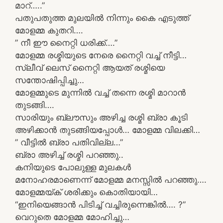
മാറ്…..”
പതുപതുത്ത മുലയിൽ നിന്നും കൈ എടുത്ത്
മോളമ്മ കുതറി….
” നീ ഈ നൈറ്റി ധരിക്ക്….”
മോളമ്മ രശ്മിയുടെ നേരെ നൈറ്റി വച്ച് നീട്ടി…
സ്ലീവ് ലെസ് നൈറ്റി ആയത് രശ്മിയെ
സന്തോഷിപ്പിച്ചു…
മോളമ്മുടെ മുന്നിൽ വച്ച് തന്നെ രശ്മി മാറാൻ
തുടങ്ങി….
സാരിയും ബ്ലൗസും അഴിച്ച രശ്മി ബ്രാ കൂടി
അഴിക്കാൻ തുടങ്ങിയപ്പോൾ… മോളമ്മ വിലക്കി…
” വീട്ടിൽ ബ്രാ പതിവില്ല…”
ബ്രാ അഴിച്ച് രശ്മി പറഞ്ഞു..
കനിയുടെ പോലുള്ള മുലകൾ
മനോഹരമാണെന്ന് മോളമ്മ മനസ്സിൽ പറഞ്ഞു….
മോളമ്മയ്ക് ശരിക്കും കൊതിയായി…
“ഇനിയെങ്ങാൻ പിടിച്ച് വച്ചിരുന്നെങ്കിൽ…. ?”
വെറുതെ മോളമ്മ മോഹിച്ചു…