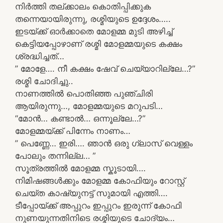
നിർത്തി തല്ക്കാലം കൊതിപ്പിക്കുക
തന്നെയായിരുന്നു, രശ്മിയുടെ ഉദ്ദേശം…..
ഇടയ്ക്ക് ഓർക്കാതെ മോളമ്മ മുടി അഴിച്ച്
കെട്ടിയപ്പോഴാണ് രശ്മി മോളമ്മയുടെ കക്ഷം
ശ്രദ്ധിച്ചത്…
” മോളേ…. നീ കക്ഷം ഷേവ് ചെയ്യാറില്ലേ…?”
രശ്മി ചോദിച്ചു..
നാണത്തിൽ പൊതിഞ്ഞ പുഞ്ചിരി
ആയിരുന്നു…, മോളമ്മയുടെ മറുപടി…
“മോൻ… കണ്ടാൽ… ഒന്നൂല്ലേ…?”
മോളമ്മയ്ക്ക് പിന്നേം നാണം…
” പെണ്ണേ… ഇരി…. ഞാൻ ഒരു ഗ്ലാസ് വെള്ളം
പോലും തന്നില്ല… ”
സൂത്രത്തിൽ മോളമ്മ സ്കൂടായി….
നിമിഷങ്ങൾക്കും മോളമ്മ കോഫിയും റോസ്റ്റ്
ചെയ്ത കാഷ്യുനട്ട് സുമായി എത്തി….
ടീപ്പോയ്ക്ക് അപ്പുറം ഇപ്പുറം ഇരുന്ന് കോഫി
നുണയുന്നതിനിടെ രശ്മിയുടെ ചോദ്യം…