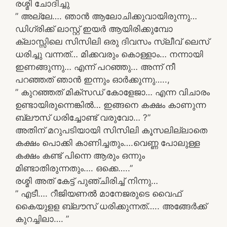
രശ്മി ചോദിച്ചു
” അല്ലേ…. ഞാൻ ആലോചിക്കുവായിരുന്നു…
ഡിഗ്രിക്ക് ലാസ്റ്റ് ഇയർ ആയിരിക്കുമ്പോ
ക്ലാസ്സിലെ സിസിലി ഒരു ദിവസം സ്ലീവ് ലെസ്
ധരിച്ചു വന്നത്… മിക്കവരും കൊള്ളാം… നന്നായി
ഇണങ്ങുന്നു… എന്ന് പറഞ്ഞു… അന്ന് നീ
പറഞ്ഞത് ഞാൻ ഇന്നും ഓർക്കുന്നു…..,
” കുറഞ്ഞത് മിക്സഡ് കോളേജാ… എന്ന വിചാരം
ഉണ്ടായിരുന്നെങ്കിൽ… ഇങ്ങനെ കക്ഷം കാണുന്ന
ബ്ലൗസ് ധരിച്ചോണ്ട് വരുവോ… ?”
അതിന് മറുപടിയായി സിസിലി കൂസലില്ലാതെ
കക്ഷം പൊക്കി കാണിച്ചതും….വെണ്ണ പോലുള്ള
കക്ഷം കണ്ട് പിന്നെ ആരും ഒന്നും
മിണ്ടാതിരുന്നതും…. ഒക്കെ…..”
രശ്മി അത് കേട്ട് പുഞ്ചിരിച്ച് നിന്നു…
” എടീ…. റീജിയണൽ മാനേജരുടെ വൈഫ്
കൈയുളള ബ്ലൗസ് ധരിക്കുന്നത്….. അങ്ങേർക്ക്
കുറച്ചിലാ…. ”