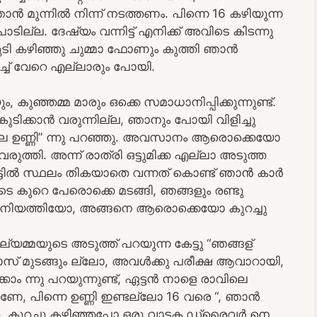
 മുന്നിൽ നിന്ന് നടത്തണം. പിന്നെ 16 കഴിയുന്ന
ാടില്ല. ദേഷ്യം വന്നിട്ട് എനിക്ക് അവിടെ കിടന്നു
ുടി കഴിഞ്ഞു ചുമ്മാ ഫോണും കുത്തി ഞാൻ
ച്ച് വേറെ എല്ലാരും പോയി.
 കുഞ്ഞമ്മ മാരും ഒക്കെ സമാധാനിപ്പിക്കുന്നുണ്ട്.
 കുടിക്കാൻ വരുന്നില്ല, ഞാനും പോയി വിളിച്ചു
്നില്ല ഉണ്ണി” ന്നു പറഞ്ഞു. അവസാനം ആരൊക്കെയോ
നു വരുത്തി. അന്ന് രാത്രി ഒട്ടുമിക്ക എല്ലാ അടുത്ത
ീട്ടിൽ സ്ഥലം തികയാതെ വന്നത് കൊണ്ട് ഞാൻ കാർ
ൂടെ കുറെ പേരൊക്കെ മടങ്ങി, ഞങ്ങളും രണ്ടു
െ അനിയത്തിയോ, അങ്ങനെ ആരൊക്കെയോ കുറച്ചു
്യമ്മയുടെ അടുത്ത് പറയുന്ന കേട്ടു “ഞങ്ങള്
്ലാസ് മുടങ്ങും ല്ലോ, അവൾക്കു പരീക്ഷ ആവാറായി,
്കാം ന്നു പറയുന്നുണ്ട്, ഏട്ടൻ നാളെ രാവിലെ
ണേ, പിന്നെ ഉണ്ണി ഇണ്ടല്ലോ 16 വരെ “, ഞാൻ
ു. കുറച്ചു കഴിഞ്ഞപ്പോ ഒരു വാടക ഡ്രൈവർ നെ