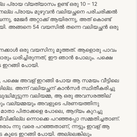
്ല പ്രായ വ്യത്യാസം ഉണ്ട് ഒരു 10 – 12
 നല്ല പ്രായം മുഴുവൻ വലിയച്ഛനെ പരിചരിക്കൽ
 വന്നു, മേജർ അറ്റാക്ക് ആയിരന്നു, അത് കൊണ്ട്
െ ആയി. അങ്ങനെ 54 വയസിൽ തന്നെ വലിയച്ഛൻ ഒരു
്നേക്കാൾ ഒരു വയസിനു മൂത്തത്. ആളൊരു പാവം
ും ധരിച്ചിരുന്നത്, ഈ ഞാൻ പോലും. പക്ഷെ
 ഇറങ്ങി പോയി.
, പക്ഷെ അവള് ഇറങ്ങി പോയ ആ സമയം വീട്ടിലെ
്ല. അന്ന് വലിയച്ഛന് കാൻസർ സ്ഥിതീകരിച്ചു
ദ്ധിമുട്ടുന്ന വലിയമ്മ, ആ ഒരു അവസരത്തില്
ഛനും വല്യമ്മയും അവളുടെ പ്രണയത്തിനു
ാതാ പിതാക്കളെ പോലെ, ആദ്യം കുറച്ചു
ീവിക്കില്ല ന്നൊക്കെ പറഞ്ഞപ്പോ സമ്മതിച്ചതാണ്.
ാം ന്നു വരെ പറഞ്ഞതാണ്, ന്നട്ടും ഇവള് ആ
െ കൂടെ ഇറങ്ങി പോയി. അല്ലെങ്കിലും