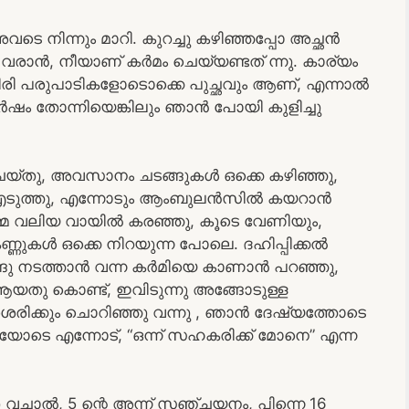
വടെ നിന്നും മാറി. കുറച്ചു കഴിഞ്ഞപ്പോ അച്ഛൻ
വരാൻ, നീയാണ് കർമം ചെയ്യണ്ടത് ന്നു. കാര്യം
ിരി പരുപാടികളോടൊക്കെ പുച്ഛവും ആണ്, എന്നാൽ
 തോന്നിയെങ്കിലും ഞാൻ പോയി കുളിച്ചു
യ്തു, അവസാനം ചടങ്ങുകൾ ഒക്കെ കഴിഞ്ഞു,
ക് എടുത്തു, എന്നോടും ആംബുലൻസിൽ കയറാൻ
മ വലിയ വായിൽ കരഞ്ഞു, കൂടെ വേണിയും,
ണ്ണുകൾ ഒക്കെ നിറയുന്ന പോലെ. ദഹിപ്പിക്കൽ
ടങ്ങു നടത്താൻ വന്ന കർമിയെ കാണാൻ പറഞ്ഞു,
യതു കൊണ്ട്, ഇവിടുന്നു അങ്ങോടുള്ള
ശെരിക്കും ചൊറിഞ്ഞു വന്നു , ഞാൻ ദേഷ്യത്തോടെ
തയോടെ എന്നോട്, “ഒന്ന് സഹകരിക്ക് മോനെ” എന്ന
വച്ചാൽ, 5 ന്റെ അന്ന് സഞ്ചയനം, പിന്നെ 16