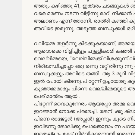
അതും കഴിഞ്ഞു 41, ഇത്രേം ചടങ്ങുകൾ ഞാൻ
വരെ മരണം നടന്ന വീട്ടിന്നു മാറി നിക്കാൻ പ
അലറണം എന്ന് തോന്നി. രാത്രി കഞ്ഞി ക
അവിടെ ഇരുന്നു, അടുത്ത ബന്ധുക്കൾ ഒഴി
വലിയമ്മ തളർന്നു കിടക്കുകയാണ്, അമ്മയും,
ആരൊക്കെ വിളിച്ചിട്ടും പുള്ളികാരി കഞ്ഞി
വെല്ലിമ്മയെ, “വെല്ലിമ്മക്ക് വിശക്കുന
നിര്ബന്ധിച്ചപ്പോ ഒരു രണ്ടു വറ്റ് തിന്നു ന്
ബന്ധുക്കളും അവിടെ തങ്ങി. ആ 3 മുറി വ
ഇൽ പോയി കിടന്നു.പിറ്റേന്ന് ഉച്ചയോടു ക
കുഞ്ഞമ്മമാരും പിന്നെ വെല്ലിമ്മയുട
പേര് മാത്രം ആയി.
പിറ്റേന്ന് വൈകുന്നേരം ആയപ്പോ അമ്മ വെല
ഇറങ്ങാൻ നോക്ക പ്രഭേച്ചി, രജനി ക്കു ക
പിന്നെ രാജേട്ടൻ (അച്ഛൻ) ഇന്നും കൂടെ നിക
ഇവിടന്നു ജോലിക്കു പൊക്കോളാം ന്ന പറയ
ഇതെല്ലാം കേട്ട് നിർവികാരനായി ഇരുന്ന