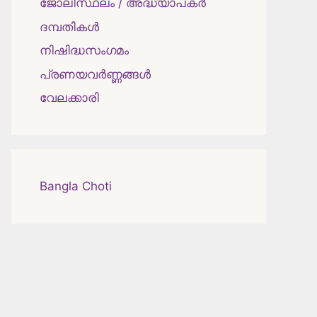
ജോലിസ്ഥലം / അദ്ധ്യാപകർ
ദമ്പതികള്‍
നിഷിദ്ധസംഗമം
പ്രണയവർണ്ണങ്ങൾ
വേലക്കാരി
Bangla Choti