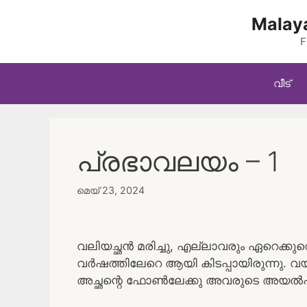
Skip
Malaya
to
content
F
വീട്
പ്രഭാവലയം – 1
മെയ്‌ 23, 2024
വലിയച്ഛൻ മരിച്ചു, എല്ലാവരും ഏറെക്കുറ
വർഷത്തിലേറെ ആയി കിടപ്പായിരുന്നു.
അച്ഛന്റെ ഫോൺലേക്കു അവരുടെ അയൽപക്