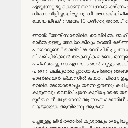
എഴുന്നേറ്റതു കൊണ്ട് നല്ല ഉറക്ക ക്ഷീ
നിന്നെ വിളിച്ചായിരുന്നു, നീ അനങ്ങിയില്ല
പോയില്ലേ? സമയം 10 കഴിഞു അതാ..” വെ
ഞാൻ: “അത് സാരമില്ല വെല്ലിമ്മ, ഓഹ്
ഓർമ്മ ഉള്ളൂ, അല്ലെങ്കിലും ഉറങ്ങി കഴ
പറയാറുണ്ട്..” വെല്ലിമ്മ ഒന്ന് ചിരിച്ചു,
വിഷമിച്ചിരിക്കാൻ ആകസ്മിക മരണം ഒന്നുമ
പല്ല് തേച്ചു വാ എന്നാ, ഞാൻ പുട്ടുണ്ടാക്കി
പിന്നെ പല്ലുതെപ്പൊക്കെ കഴിഞ്ഞു ഞങ്ങൾ 
ഓൺലൈൻ ക്ലാസിൽ കയറി. പിന്നെ ഉച്ചയാ
വെല്ലിമ്മയോടൊപ്പം തന്നെ ഊണും കഴിച്ചു
കൂടുതലും വെല്ലിച്ചനെ കുറിച്ചൊക്കെ 
ദുർബലൻ ആണെന്ന് ആ സംസാരത്തിൽ നിന്
വയ്യായ്ക ആയിരന്നു ആൾക്ക്.
ഒപ്പമുള്ള ജീവിതത്തിൽ കൂടുതലും വെളിയ