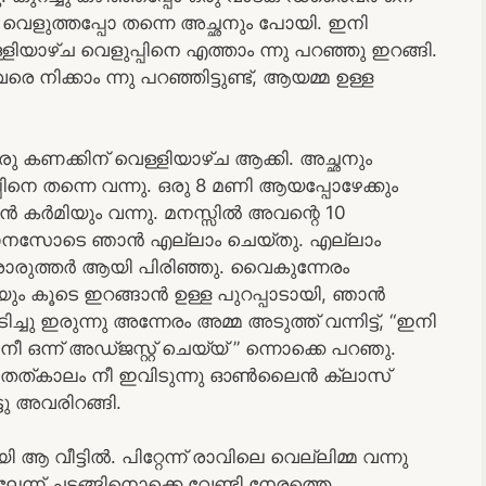
രം വെളുത്തപ്പോ തന്നെ അച്ഛനും പോയി. ഇനി
ാഴ്ച വെളുപ്പിനെ എത്താം ന്നു പറഞ്ഞു ഇറങ്ങി.
ക്കാം ന്നു പറഞ്ഞിട്ടുണ്ട്, ആയമ്മ ഉള്ള
ഒരു കണക്കിന് വെള്ളിയാഴ്ച ആക്കി. അച്ഛനും
നെ തന്നെ വന്നു. ഒരു 8 മണി ആയപ്പോഴേക്കും
ൻ കർമിയും വന്നു. മനസ്സിൽ അവന്റെ 10
്ലാ മാനസോടെ ഞാൻ എല്ലാം ചെയ്തു. എല്ലാം
രോരുത്തർ ആയി പിരിഞ്ഞു. വൈകുന്നേരം
ും കൂടെ ഇറങ്ങാൻ ഉള്ള പുറപ്പാടായി, ഞാൻ
ഇരുന്നു അന്നേരം അമ്മ അടുത്ത് വന്നിട്ട്, “ഇനി
ീ ഒന്ന് അഡ്ജസ്റ്റ് ചെയ്യ് ” ന്നൊക്കെ പറഞു.
ടുണ്ട്, തത്കാലം നീ ഇവിടുന്നു ഓൺലൈൻ ക്ലാസ്
ു അവരിറങ്ങി.
 വീട്ടിൽ. പിറ്റേന്ന് രാവിലെ വെല്ലിമ്മ വന്നു
 തലേന്ന് ചടങ്ങിനൊക്കെ വേണ്ടി നേരത്തെ