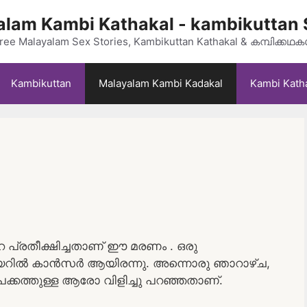
lam Kambi Kathakal - kambikuttan 
ree Malayalam Sex Stories, Kambikuttan Kathakal & കമ്പിക്കഥ
Kambikuttan
Malayalam Kambi Kadakal
Kambi Kath
െ പ്രതീക്ഷിച്ചതാണ് ഈ മരണം . ഒരു
 വയറിൽ കാൻസർ ആയിരന്നു. അന്നൊരു ഞാറാഴ്ച,
കത്തുള്ള ആരോ വിളിച്ചു പറഞ്ഞതാണ്.