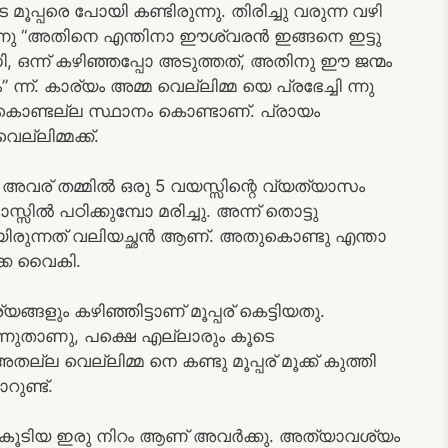
പരെ പോയി കണ്ടിരുന്നു. തിരിച്ചു വരുന്ന വഴി
ുന്നു “അതിനെ എന്തിനാ ഈശ്വരൻ ഇങ്ങനെ ഇട്ടു
വിധി, ഒന്ന് കഴിഞ്ഞപ്പോ അടുത്തത്, അതിനു ഈ ജന്മം
ം” ന്ന്. കാര്യം അമ്മ വെല്ലിമ്മ യെ പ്രഭേച്ചി ന്നു
ം കൊണ്ടല്ല സ്ഥാനം കൊണ്ടാണ്. പ്രായം
്ലിമ്മക്ക്.
 അവര് തമ്മിൽ ഒരു 5 വയസ്സിന്റെ വ്യത്യാസം
സ്സിൽ പഠിക്കുമ്പോ മരിച്ചു. അന്ന് തൊട്ടു
ിയിരുന്നത് വലിയച്ഛൻ ആണ്‌. അതുകൊണ്ടു എന്താ
ക്കെ വൈകി.
ങ്ങളും കഴിഞ്ഞിട്ടാണ് മൂപ്പര് കെട്ടിയതു.
്നുതാണു, പക്ഷെ എല്ലാരും കൂടെ
ല്ല വെല്ലിമ്മ നെ കണ്ടു മൂപ്പര് മൂക്ക് കുത്തി
ുണ്ട്.
്പ് കൂടിയ ഇരു നിറം ആണ് അവർക്കു. അത്യാവശ്യം