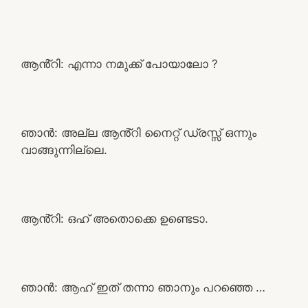
ആൻ്റി: എന്നാ നമുക്ക് പോയാലോ ?
ഞാൻ: അല്ല ആൻ്റി നൈറ്റ് ഡ്രസ്സ് ഒന്നും
വാങ്ങുന്നില്ലെ.
ആൻ്റി: ഒഹ് അതൊക്കെ ഉണ്ടെടാ.
ഞാൻ: ആഹ് ഇത് തന്നാ ഞാനും പറഞ്ഞെ …