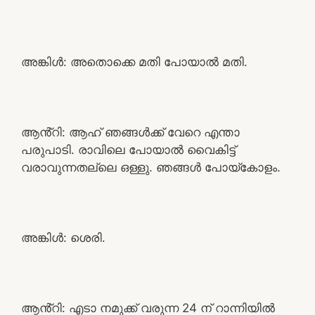
അങ്കിൾ: അതൊക്കെ മതി പോയാൽ മതി.
ആൻ്റി: ആഹ് ഞങ്ങൾക്ക് വേറെ എന്താ
പരുപാടി. രാവിലെ പോയാൽ വൈകിട്ട്
വരാവുന്നതല്ലെ ഒള്ളു. ഞങ്ങൾ പോയ്കോളം.
അങ്കിൾ: ശെരി.
ആൻ്റി: എടാ നമുക്ക് വരുന്ന 24 ന് റാന്നിയിൽ