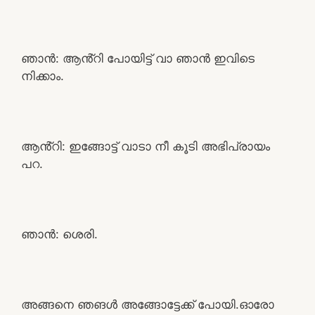
ഞാൻ: ആൻ്റി പോയിട്ട് വാ ഞാൻ ഇവിടെ
നിക്കാം.
ആൻ്റി: ഇങ്ങോട്ട് വാടാ നീ കൂടി അഭിപ്രായം
പറ.
ഞാൻ: ശെരി.
അങ്ങനെ ഞങൾ അങ്ങോട്ടേക്ക് പോയി.ഓരോ