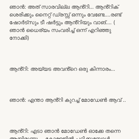
ഞാൻ: അത് സാരവില്ല ആൻ്റി… ആൻ്റിക്
ശെരിക്കും നൈറ്റ് ഡ്രസ്സ് ഒന്നും വേണ്ടേ….രണ്ട്
ഷോർട്സും ടീ ഷർട്ടും ആൻ്റിയും വാങ്…. (
ഞാൻ ധൈര്യം സംവരിച്ച് ഒന്ന് എറിഞ്ഞു
നോക്കി)
ആൻ്റി: അയ്യട അവൻ്റെ ഒരു കിന്നാരം…
ഞാൻ: എന്താ ആൻ്റി കുറച്ച് മോഡേൺ ആവ് ..
ആൻ്റി: എടാ ഞാൻ മോഡേൺ ഓക്കേ തന്നെ
ആയിരുന്നു…. കോളേജിൽ പഠിക്കുമ്പോൾ