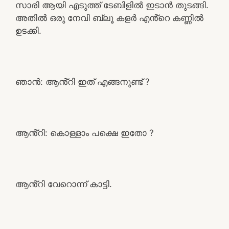
സാരി ആയി എടുത്ത് ടേബിളിൽ ഇടാൻ തുടങ്ങി.
അതിൽ ഒരു നേവി ബ്ലൂ കളർ എൻ്റെ കണ്ണിൽ
ഉടക്കി.
ഞാൻ: ആൻ്റി ഇത് എങ്ങനുണ്ട് ?
ആൻ്റി: കൊള്ളാം പക്ഷെ ഇതോ ?
ആൻ്റി വേറൊന്ന് കാട്ടി.