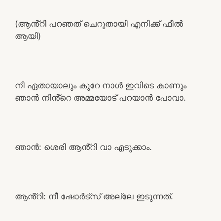
(ആൻ്റി പറഞത് ചെറുതായി എനിക്ക് ഫീൽ
ആയി)
നീ ഏതായാലും കുറേ നാൾ ഇവിടെ കാണും
ഞാൻ നിൻ്റെ അമ്മയോട് പറയാൻ പോവാ.
ഞാൻ: ശെരി ആൻ്റി വാ എടുക്കാം.
ആൻ്റി: നീ ഷോർട്സ് അല്ലേ ഇടുന്നത്.