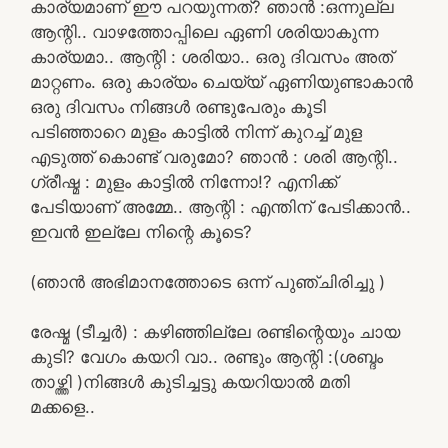
കാര്യമാണ് ഈ പറയുന്നത്? ഞാൻ :ഒന്നുല്ല
ആന്റി.. വാഴത്തോപ്പിലെ ഏണി ശരിയാകുന്ന
കാര്യമാ.. ആന്റി : ശരിയാ.. ഒരു ദിവസം അത്
മാറ്റണം. ഒരു കാര്യം ചെയ്യ് ഏണിയുണ്ടാകാൻ
ഒരു ദിവസം നിങ്ങൾ രണ്ടുപേരും കൂടി
പടിഞ്ഞാറെ മുളം കാട്ടിൽ നിന്ന് കുറച്ച് മുള
എടുത്ത് കൊണ്ട് വരുമോ? ഞാൻ : ശരി ആന്റി..
ഗ്രീഷ്മ : മുളം കാട്ടിൽ നിന്നോ!? എനിക്ക്
പേടിയാണ് അമ്മേ.. ആന്റി : എന്തിന് പേടിക്കാൻ..
ഇവൻ ഇല്ലേ നിന്റെ കൂടെ?
(ഞാൻ അഭിമാനത്തോടെ ഒന്ന് പുഞ്ചിരിച്ചു )
രേഷ്മ (ടീച്ചർ) : കഴിഞ്ഞില്ലേ രണ്ടിന്റെയും ചായ
കുടി? വേഗം കയറി വാ.. രണ്ടും ആന്റി :(ശബ്ദം
താഴ്ത്തി )നിങ്ങൾ കുടിച്ചട്ടു കയറിയാൽ മതി
മക്കളെ..