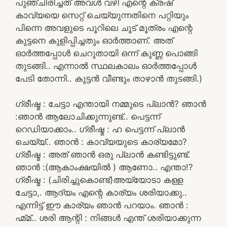
പുഞ്ചിരിച്ചത് അവൾ വഴി എന്റെ ക്രഷ്
കാവ്യയെ സെറ്റ് ചെയ്യുന്നതിനെ പറ്റിയും
പിന്നെ അവളുടെ പൂറിലെ ചൂട് മൂത്രം എന്റെ
കുട്ടനെ കുളിപ്പിച്ചതും ഓർത്താണ്. അത്
ഓർത്തപ്പോൾ ചെറുതായി ഒന്ന് കുണ്ണ പൊങ്ങി
തുടങ്ങി.. എന്നാൽ സ്ഥലകാലം ഓർത്തപ്പോൾ
പേടി തോന്നി.. കുട്ടൻ വീണ്ടും താഴാൻ തുടങ്ങി.)
ഗ്രീഷ്മ : ചേട്ടാ എന്തായി നമ്മുടെ പ്ലാൻ? ഞാൻ
:ഞാൻ ആലോചിക്കുന്നുണ്ട്.. പെട്ടന്ന്
റെഡിയാക്കാം.. ഗ്രീഷ്മ : ഹ പെട്ടന്ന് പ്ലാൻ
ചെയ്യ്.. ഞാൻ : കാവ്യയുടെ കാര്യമോ?
ഗ്രീഷ്മ : അത് ഞാൻ ഒരു പ്ലാൻ കണ്ടിട്ടുണ്ട്.
ഞാൻ :(ആകാംക്ഷയിൽ ) ആണോ.. എന്താ!?
ഗ്രീഷ്മ : (ചിരിച്ചുകൊണ്ട്)അയ്യോടാ കള്ള
ചേട്ടാ,. ആദ്യം എന്റെ കാര്യം ശരിയാക്കു..
എന്നിട്ട് ഈ കാര്യം ഞാൻ പറയാം. ഞാൻ :
ഹ്മ്മ്.. ശരി ആന്റി : നിങ്ങൾ എന്ത് ശരിയാക്കുന്ന