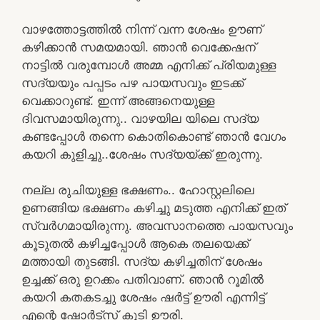
വാഴത്തോട്ടത്തിൽ നിന്ന് വന്ന ശേഷം ഊണ്
കഴിക്കാൻ സമയമായി. ഞാൻ വെക്കേഷന്
നാട്ടിൽ വരുമ്പോൾ അമ്മ എനിക്ക് പ്രിയമുള്ള
സദ്യയും പപ്പടം പഴ പായസവും ഇടക്ക്
വെക്കാറുണ്ട്. ഇന്ന് അങ്ങനെയുള്ള
ദിവസമായിരുന്നു.. വാഴയില യിലെ സദ്യ
കണ്ടപ്പോൾ തന്നെ കൊതികൊണ്ട് ഞാൻ വേഗം
കയറി കുളിച്ചു..ശേഷം സദ്യയ്ക്ക് ഇരുന്നു.
നല്ല രുചിയുള്ള ഭക്ഷണം.. ഹോസ്റ്റലിലെ
ഉണങ്ങിയ ഭക്ഷണം കഴിച്ചു മടുത്ത എനിക്ക് ഇത്
സ്വർഗമായിരുന്നു. അവസാനത്തെ പായസവും
കൂടുതൽ കഴിച്ചപ്പോൾ ആകെ തലയെക്ക്
മത്തായി തുടങ്ങി. സദ്യ കഴിച്ചതിന് ശേഷം
ഉച്ചക്ക് ഒരു ഉറക്കം പതിവാണ്. ഞാൻ റൂമിൽ
കയറി കതകടച്ചു ശേഷം ഷർട്ട്‌ ഊരി എന്നിട്ട്
എന്റെ ഷോർട്സ് കൂടി ഊരി.