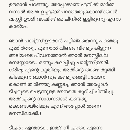
ഊരാൻ പറഞ്ഞു. അപ്പോഴാണ് എനിക്ക് ഓർമ്മ
വന്നത്! അമ്മ ഉച്ചയ്ക്ക് പറഞ്ഞതുകൊണ്ട് ഞാൻ
ഷഡ്ഢി ഊരി വാഷിങ് മെഷീനിൽ ഇട്ടിരുന്നു എന്നാ
കാര്യം.
ഞാൻ പാന്റ്സ് ഊരാൻ പറ്റില്ലയെന്നു പറഞ്ഞു
എതിർത്തു.. എന്നാൽ വീണ്ടും വീണ്ടും കിട്ടുന്ന
അടിയുടെ പീഡനത്താൽ ഞാൻ മനസ്സില്ല
മനസ്സോടെ.. രണ്ടും കല്പ്പിച്ചു പാന്റ്സ് ഊരി.
ഗ്രീഷ്മ എന്റെ കൂതിയും അതിന്റെ താഴെ തൂങ്ങി
കിടക്കുന്ന ബാൾസും കണ്ടു ഞെട്ടി!..വേദന
കൊണ്ട് തിരിഞ്ഞു കണ്ണടച്ച ഞാൻ അപ്പോൾ
ടീച്ചറുടെ പെട്ടന്നുള്ള മൗനതെ കുറിച്ച് ചിന്തിച്ചു.
അത് എന്റെ സാധനങ്ങൾ കണ്ടതു
കൊണ്ടായിരിക്കും എന്ന് അപ്പോൾ തന്നെ
മനസിലാക്കി.)
ടീച്ചർ : എന്താടാ.. ഇത്? നീ എന്താ എന്നെ