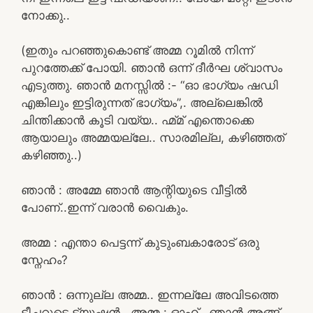
നോക്കു..
(ഇതും പറഞ്ഞുകൊണ്ട് അമ്മ റൂമിൽ നിന്ന്
പുറത്തേക്ക് പോയി. ഞാൻ ഒന്ന് ദീർഘ ശ്വാസം
എടുത്തു. ഞാൻ മനസ്സിൽ :- “ഓ ഭാഗ്യം ഷഡി
എങ്കിലും ഇട്ടിരുന്നത് ഭാഗ്യം”,. അല്ലെങ്കിൽ
ചിന്തിക്കാൻ കൂടി വയ്യ.. ഹ്മ്മ് എന്തൊക്കെ
ആയാലും അമ്മയല്ലേ.. സാരമില്ല, കഴിഞ്ഞത്
കഴിഞ്ഞു..)
ഞാൻ : അമ്മേ ഞാൻ ആന്റിയുടെ വീട്ടിൽ
പോണ്..ഇന്ന് വരാൻ വൈകും.
അമ്മ : എന്താ പെട്ടന്ന് കുടുംബകാരോട് ഒരു
സ്നേഹം?
ഞാൻ : ഒന്നുല്ല അമ്മ.. ഇന്നല്ലേ അവിടത്തെ
ടീച്ചറുടെ ട്യൂഷൻ.. അമ്മ : ഓഹ്.. ഞാൻ അങ്ങ്