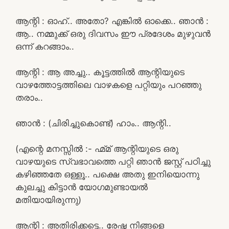
ആന്റി : ഓഹ്.. അതോ? എങ്കിൽ ഓക്കെ.. ഞാൻ :
ആ.. നമ്മുക്ക് ഒരു ദിവസം ഈ പ്രദേശം മുഴുവൻ
ഒന്ന് കറങ്ങാം..
ആന്റി : ആ അച്ചു.. കൂട്ടത്തിൽ ആന്റിയുടെ
വാഴത്തോട്ടത്തിലെ വാഴകളെ പറ്റിയും പറഞ്ഞു
തരാം..
ഞാൻ : (ചിരിച്ചുകൊണ്ട്) ഹാം.. ആന്റി..
(എന്റെ മനസ്സിൽ :- ഹ്മ്മ് ആന്റിയുടെ ഒരു
വാഴയുടെ സ്വഭാവത്തെ പറ്റി ഞാൻ ജസ്റ്റ്‌ പഠിച്ചു
കഴിഞ്ഞതേ ഒള്ളൂ.. പക്ഷെ അതു ഇനിയൊന്നു
കുലച്ചു കിട്ടാൻ യോഗമുണ്ടായൽ
മതിയായിരുന്നു)
ആന്റി : അതിരിക്കട്ടെ.. രേഷ്മ നിങ്ങളെ