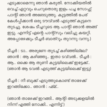
എടുക്കാമെന്നു ഞാൻ കരുതി. നോക്കിയതിൽ
വെച്ച് ഏറ്റവും ചെറുതൊരു ഇളം പച്ച സോഫ്റ്റ്‌
പാന്റി ഞാൻ അങേടുത്തു. കൂട്ടത്തിൽ പേര്
കേൾപ്പിക്കാൻ ഒരു ടൗവ്വൽ എടുത്ത് കുട്ടനെ
തുടച്ചു. ശേഷം ടീച്ചറുടെ ആ പാന്റി ഞാൻ അങ്ങ്
ഇട്ടു. എന്നിട്ട് എന്റെ പാന്റ്സും വലിച്ചു കയറ്റി.
അപ്പോഴേക്കും ടീച്ചർ ബാത്റൂം തുറന്നു വന്നു.)
ടീച്ചർ : ടാ.. അരുണേ തുടച്ച് കഴിഞ്ഞില്ലേ?
ഞാൻ : ആ കഴിഞ്ഞു.. ഇതാ ടവ്വൽ.. ടീച്ചർ :
ആ.. ഒക്കെ ആ തുണി കുട്ടയിലെക്ക് ഇട്ടേക്ക്..
(ഞാൻ ആ ടവൽ എടുത്ത് കുട്ടയിലെക്ക് ഇട്ടു)
ടീച്ചർ : നീ ബുക്ക്‌ എടുത്തുകൊണ്ട് താഴേക്ക്
ഇറങ്ങിക്കോ.. ഞാൻ : ഹ്മ്മ്..
(ഞാൻ താഴേക്ക് ഇറങ്ങി.. ആന്റി അടുക്കളയിൽ
നിന്ന് എത്തി നോക്കി.. എന്നിട്ട് )