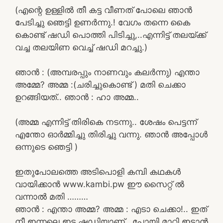
(എന്റെ ഉള്ളിൽ തീ കട്ട വീണത് പോലെ ഞാൻ
പേടിച്ചു ഞെട്ടി ഉണർന്നു.! വേഗം തന്നെ കൈ
കൊണ്ട് ഷഡി പൊത്തി പിടിച്ചു,..എന്നിട്ട് തലയ്ക്ക്
വച്ച തലയിണ വെച്ച് ഷഡി മറച്ചു.)
ഞാൻ : (അമ്പരപ്പും നാണവും കലർന്നു) എന്താ
അമ്മേ? അമ്മ :(ചരിച്ചുകൊണ്ട് ) മതി ചെക്കാ
ഉറങ്ങിയത്.. ഞാൻ : ഹാ അമ്മ..
(അമ്മ എന്നിട്ട് തിരികെ നടന്നു.. ശേഷം പെട്ടന്ന്
എന്തോ ഓർമ്മിച്ചു തിരിച്ചു വന്നു. ഞാൻ അപ്പോൾ
ഒന്നുടെ ഞെട്ടി )
ഇതുപോലത്തെ അടിപൊളി കമ്പി കഥകൾ
വായിക്കാൻ www.kambi.pw ഈ സൈറ്റ് ൽ
വന്നാൽ മതി ………
ഞാൻ : എന്താ അമ്മ? അമ്മ : എടാ ചെക്കാ!.. ഇത്
നീ ഇന്നലെ ഇട്ട ഷഡിയാണ്.. പോയി മാറ്റി ഇടാൻ