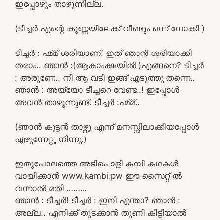
ഇപ്പോഴും താഴുന്നില്ല.
(ടീച്ചർ എന്റെ കുണ്ണയിലേക്ക് വീണ്ടും ഒന്ന് നോക്കി )
ടീച്ചർ : ഹ്മ്മ് ശരിയാണ്. ഇത് ഞാൻ ശരിയാക്കി
തരാം.. ഞാൻ :(ആകാംക്ഷയിൽ )എങ്ങനെ? ടീച്ചർ
: അരുണേ.. നീ ആ വടി ഇങ്ങ് എടുത്തു തന്നെ..
ഞാൻ : അയ്യോ ടീച്ചറെ വേണ്ട..! ഇപ്പോൾ
അവൻ താഴുന്നുണ്ട്. ടീച്ചർ :ഹ്മ്മ്..
(ഞാൻ കുട്ടൻ താഴ്ന്നു എന്ന് മനസ്സിലാക്കിയപ്പോൾ
എഴുന്നേറ്റു നിന്നു.)
ഇതുപോലത്തെ അടിപൊളി കമ്പി കഥകൾ
വായിക്കാൻ www.kambi.pw ഈ സൈറ്റ് ൽ
വന്നാൽ മതി ………
ഞാൻ : ടീച്ചർ! ടീച്ചർ : ഇനി എന്താ? ഞാൻ :
അല്ല.. എനിക്ക് തുടക്കാൻ തുണി കിട്ടിയാൽ