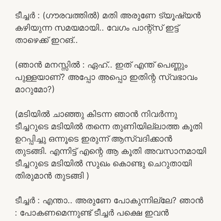
ടീച്ചർ : (ഗൗരവത്തിൽ) മതി അരുണേ ട്യൂഷ്യൻ
കഴിയുന്ന സമയമായി.. വേഗം പാന്റ്സ് ഇട്ട്
താഴെക്ക് ഇറങ്..
(ഞാൻ മനസ്സിൽ : ഏഹ്.. ഇത് എന്ത് പെണ്ണും
പുള്ളയാണ്? അപ്പോ അപ്പൊ ഇതിന്റ സ്വഭാവം
മാറുമോ?)
(മടിയിൽ ചാഞ്ഞു കിടന്ന ഞാൻ നിവർന്നു
ടീച്ചറുടെ മടിയിൽ തന്നെ തുണിയില്ലാത്ത കൂതി
ഉറപ്പിച്ചു ഒന്നൂടെ ഇരുന്ന് ആസ്വദിക്കാൻ
തുടങ്ങി. എന്നിട്ട് എന്റെ ആ കൂതി അവസാനമായി
ടീച്ചറുടെ മടിയിൽ സുഖം കൊണ്ടു ചെറുതായി
തിരുമാൻ തുടങ്ങി )
ടീച്ചർ : എന്താ.. അരുണേ പോകുന്നില്ലേ? ഞാൻ
: പോകണമെന്നുണ്ട് ടീച്ചർ പക്ഷെ ഇവൻ