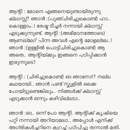
ആന്റി : മോനെ എങ്ങനെയുണ്ടായിരുന്നു
ക്ലാസ്സ്‌? ഞാൻ :(പുഞ്ചിരിച്ചുകൊണ്ട്) ഹാ..
കൊള്ളാം..! രേഷ്മ ടീച്ചർ നന്നായി ക്ലാസ്സ്‌
എടുക്കുന്നുണ്ട്. ആന്റി :(അഭിമാനത്തോടെ)
ആണല്ലേ? പിന്ന അവൾ എന്റെ മോളല്ലേ..!
ഞാൻ :(ഉള്ളിൽ പൊട്ടിചിരിച്ചുകൊണ്ട്) ആ
അതെ.. ആന്റിയ്ക്കും ഇങ്ങനെ പഠിപ്പിക്കാൻ
ഇരുന്നൂടെ?
ആന്റി : (ചിരിച്ചുകൊണ്ട്) ഓ ഞാനോ!? നല്ല
കഥയായി.. ഞാൻ പണ്ട് സ്കൂളിൽ ഒക്കെ
പോയിട്ടുണ്ടെങ്കിലും.. നിങ്ങൾക്ക് ക്ലാസ്സ്‌
എടുക്കാൻ ഒന്നും കഴിവില്ലടാ..
ഞാൻ :ഓ.. ഒന്ന് പോ ആന്റി. ആന്റിക്ക് കൃഷിയെ
പറ്റി നന്നായി അറിയാലോ.. അപ്പോൾ എനിക്ക്
അഗ്രികൾച്ചറിനെ കുറച്ച് പഠിപ്പിച്ചു തന്നാൽ മതി.