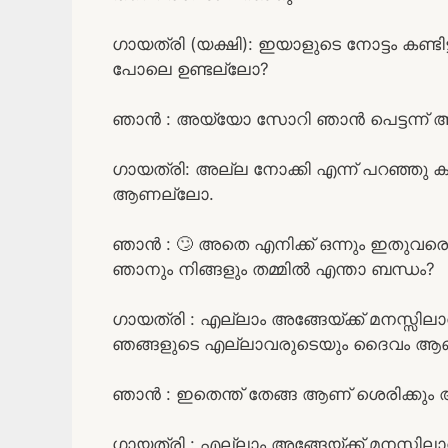
ഗായത്രി (യക്ഷി): ഇയാളുടെ നോട്ടം കണ്ട
പോലെ ഉണ്ടല്ലോ?
ഞാൻ : അയ്യോ സോറി ഞാൻ പെട്ടന്ന്
ഗായത്രി: അല്ല നോക്കി എന്ന് പറഞ്ഞു ക
ആണല്ലോ.
ഞാൻ : 🙄 അതെ എനിക്ക് ഒന്നും ഇതുവരെ പി
ഞാനും നിങ്ങളും തമ്മിൽ എന്താ ബന്ധം?
ഗായത്രി : എല്ലാം അങ്ങേയ്ക്ക് മനസ്സില
ഞങ്ങളുടെ എല്ലാവരുടെയും ദൈവം ആണ്
ഞാൻ : ഇതെന്ത് തേങ്ങ ആണ് ശെരിക്ക
ഗായത്രി : എല്ലാം അങ്ങേയ്ക്ക് മനസ്സിലാ