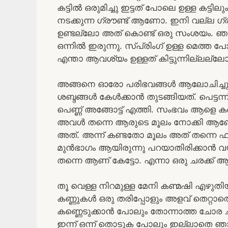
കട്ടിൽ ഒരുമിച്ചു ഇട്ടത് പോലെ ഉള്ള കട്ടി
നടക്കുന്ന ഗ്രൗണ്ട് ആണോ. ഇനി വല്ല ഗ്രൂ
ഉണ്ടല്ലോ അത് കൊണ്ട് ഒരു സംശയം.
ഒന്നിൽ ഇരുന്നു. സ്പ്രിംഗ് ഉള്ള മെത്ത പ
എന്താ ആവശ്യം ഉള്ളത് കിട്ടുന്നില്ലല്ല
അങ്ങനെ ഓരോ പരിഭവങ്ങൾ ആലോചിച്ചു ഇ
ശബ്ദങ്ങൾ കേൾക്കാൻ തുടങ്ങിയത്. പെട്ടന്ന
പെണ്ണ് അങ്ങോട്ട് എത്തി. സംഭവം ആളെ ക
അവൾ തന്നെ ആരുടെ മൂലം നോക്കി ആണോ ക
അത്. അന്ന് കണ്ടതോ മൂലം അത് തന്നെ ഫു
മുൻഭാഗം ആയിരുന്നു പറയാതിരിക്കാൻ 
തന്നെ ആണ് കേട്ടോ. എന്നാ ഒരു ചരക്ക് 
തൂ വെള്ള നിറമുള്ള മേനി കണ്മഷി എഴുതിയ 
കണ്ണുകൾ ഒരു തരിപ്പോളും അളവ് തെറ്റാത
കണ്ണെടുക്കാൻ പോലും തോന്നാത്ത ചോര ച
ഇന്ന് ഒന്ന് തൊടുക പോലും ഇല്ലാതെ ഞാൻ ത