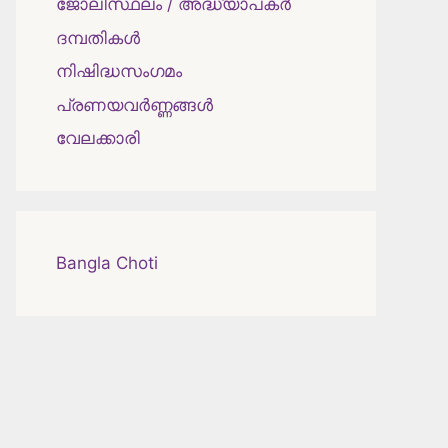
ജോലിസ്ഥലം / അദ്ധ്യാപകർ
ദമ്പതികള്‍
നിഷിദ്ധസംഗമം
പ്രണയവർണ്ണങ്ങൾ
വേലക്കാരി
Bangla Choti