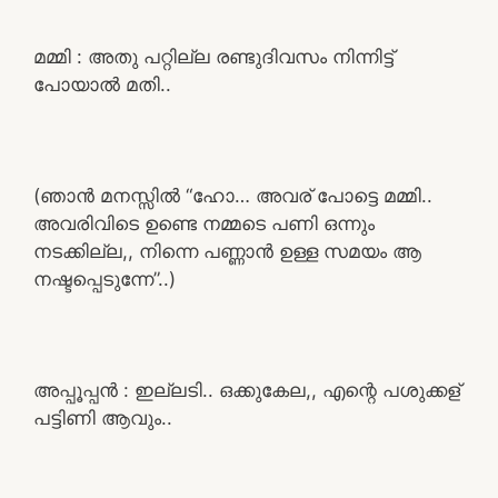
മമ്മി : അതു പറ്റില്ല രണ്ടുദിവസം നിന്നിട്ട്
പോയാൽ മതി..
(ഞാൻ മനസ്സിൽ “ഹോ… അവര് പോട്ടെ മമ്മി..
അവരിവിടെ ഉണ്ടെ നമ്മടെ പണി ഒന്നും
നടക്കില്ല,, നിന്നെ പണ്ണാൻ ഉള്ള സമയം ആ
നഷ്ടപ്പെടുന്നേ”..)
അപ്പൂപ്പൻ : ഇല്ലടി.. ഒക്കുകേല,, എന്റെ പശുക്കള്
പട്ടിണി ആവും..