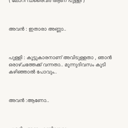
( ലോറി ഡ്രൈവർ ആണ് പുള്ളി )
അവൻ : ഇതാരാ അണ്ണാ..
പുള്ളി : കൂട്ടുകാരനാണ് അവിടുള്ളതാ , ഞാൻ
ഒരാഴ്ചത്തേക്ക് വന്നതാ.. മൂന്നുദിവസം കൂടി
കഴിഞ്ഞാല്‍ പോവും..
അവൻ :ആണോ..