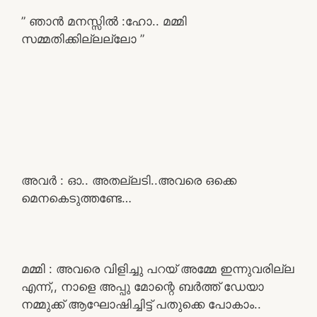
” ഞാൻ മനസ്സിൽ :ഹോ.. മമ്മി
സമ്മതിക്കില്ലല്ലോ ”
അവർ : ഓ.. അതല്ലടി..അവരെ ഒക്കെ
മെനകെടുത്തണ്ടേ…
മമ്മി : അവരെ വിളിച്ചു പറയ് അമ്മേ ഇന്നുവരില്ല
എന്ന്,, നാളെ അപ്പു മോന്റെ ബർത്ത് ഡേയാ
നമ്മുക്ക് ആഘോഷിച്ചിട്ട് പതുക്കെ പോകാം..