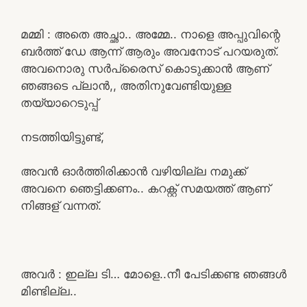
മമ്മി : അതെ അച്ഛാ.. അമ്മേ.. നാളെ അപ്പുവിന്റെ
ബർത്ത് ഡേ ആന്ന് ആരും അവനോട് പറയരുത്.
അവനൊരു സർപ്രൈസ് കൊടുക്കാൻ ആണ്
ഞങ്ങടെ പ്ലാൻ,, അതിനുവേണ്ടിയുള്ള
തയ്യാറെടുപ്പ്
നടത്തിയിട്ടുണ്ട്,
അവൻ ഓർത്തിരിക്കാൻ വഴിയില്ല നമുക്ക്
അവനെ ഞെട്ടിക്കണം.. കറക്റ്റ് സമയത്ത് ആണ്
നിങ്ങള് വന്നത്.
അവർ : ഇല്ല ടി… മോളെ..നീ പേടിക്കണ്ട ഞങ്ങൾ
മിണ്ടില്ല..