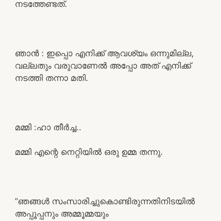
നടത്തേണ്ടത്.
ഞാൻ : ഇപ്പൊ എനിക്ക് ആവശ്യം ഒന്നുമില്ല,
വല്ലതും വരുവാണേൽ അപ്പോ അത് എനിക്ക്
നടത്തി തന്നാ മതി.
മമ്മി :ഹാ തീർച്ച..
മമ്മി എന്റെ നെറ്റിയിൽ ഒരു ഉമ്മ തന്നു.
“ഞങ്ങൾ സംസാരിച്ചുകൊണ്ടിരുന്നതിനിടയിൽ
അപ്പൂപ്പനും അമ്മൂമ്മയും