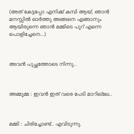
(അത് കേട്ടപ്പോ എനിക്ക് കമ്പി ആയ്, ഞാൻ
മനസ്സിൽ ഓർത്തു അങ്ങനെ എങ്ങാനും
ആയിരുന്നെ ഞാൻ മമ്മിടെ പൂറ് എന്നെ
പൊളിച്ചേനെ…)
അവൻ പുച്ഛത്തോടെ നിന്നു..
അമ്മൂമ്മ : ഇവൻ ഇത് വരെ പേടി മാറില്ലേ..
മമ്മി : ചിരിച്ചോണ്ട്.. എവിടുന്നു.