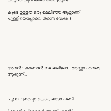
കൂടെ ഉള്ളത് ഒരു മെലിഞ്ഞ ആളാണ്
പുള്ളിയെപ്പോലെ തന്നെ വേഷം )
അവൻ : കാണാൻ ഇല്ലല്ലോ.. അണ്ണാ എവടെ
ആരുന്ന്…
പുള്ളി : ഇപ്പൊ കൊച്ചിലാടാ പണി