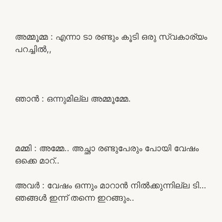
അമ്മൂമ്മ : എന്നാ ടാ രണ്ടും കൂടി ഒരു സ്വകാര്യം
പറച്ചിൽ,,
ഞാൻ : ഒന്നുമില്ല അമ്മൂമ്മേ.
മമ്മി : അമ്മേ.. അച്ഛാ രണ്ടുപേരും പോയി വേഷം
ഒക്കെ മാറ്..
അവർ : വേഷം ഒന്നും മാറാൻ നിൽക്കുന്നില്ല ടി…
ഞങ്ങൾ ഇന്ന് തന്നെ ഇറങ്ങും..