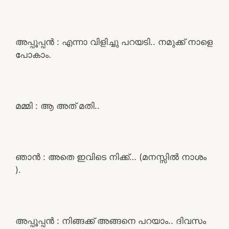
അപ്പൂപ്പൻ : എന്നാ വിളിച്ചു പറയടി.. നമുക്ക് നാളെ
പോകാം.
മമ്മി : ആ അത് മതി..
ഞാൻ : അതെ ഇവിടെ നിക്ക്… (മനസ്സിൽ നാശം
).
അപ്പൂപ്പൻ : നിങ്ങക്ക് അങ്ങനെ പറയാം.. ദിവസം