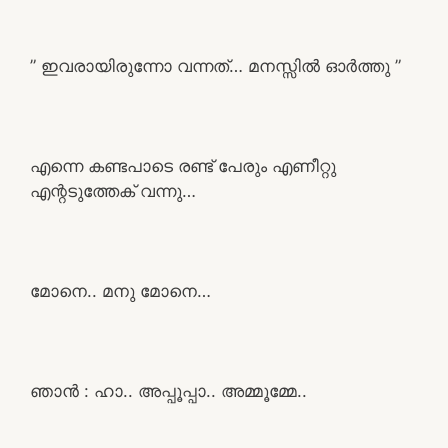
” ഇവരായിരുന്നോ വന്നത്… മനസ്സിൽ ഓർത്തു ”
എന്നെ കണ്ടപാടെ രണ്ട് പേരും എണീറ്റു
എന്റടുത്തേക് വന്നു…
മോനെ.. മനു മോനെ…
ഞാൻ : ഹാ.. അപ്പൂപ്പാ.. അമ്മൂമ്മേ..