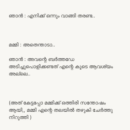
ഞാൻ : എനിക്ക് ഒന്നും വാങ്ങി തരണ്ട..
മമ്മി : അതെന്താടാ..
ഞാൻ : അവന്റെ ബർത്തഡേ
അടിച്ചുപൊളിക്കണ്ടത് എന്റെ കൂടെ ആവശ്യം
അല്ലെ..
(അത് കേട്ടപ്പോ മമ്മിക്ക് ഒത്തിരി സന്തോഷം
ആയി,, മമ്മി എന്റെ തലയിൽ തഴുകി ചേർത്തു
നിറുത്തി )