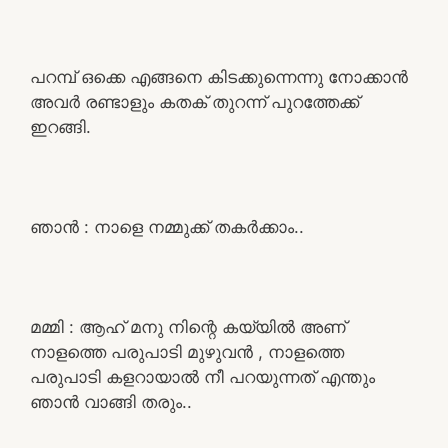
പറമ്പ് ഒക്കെ എങ്ങനെ കിടക്കുന്നെന്നു നോക്കാൻ
അവർ രണ്ടാളും കതക് തുറന്ന് പുറത്തേക്ക്
ഇറങ്ങി.
ഞാൻ : നാളെ നമ്മുക്ക് തകർക്കാം..
മമ്മി : ആഹ് മനു നിന്റെ കയ്യിൽ അണ്
നാളത്തെ പരുപാടി മുഴുവൻ , നാളത്തെ
പരുപാടി കളറായാൽ നീ പറയുന്നത് എന്തും
ഞാൻ വാങ്ങി തരും..