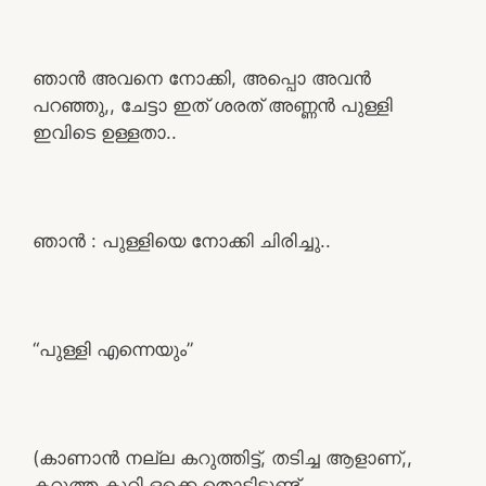
ഞാൻ അവനെ നോക്കി, അപ്പൊ അവൻ
പറഞ്ഞു,, ചേട്ടാ ഇത് ശരത് അണ്ണൻ പുള്ളി
ഇവിടെ ഉള്ളതാ..
ഞാൻ : പുള്ളിയെ നോക്കി ചിരിച്ചു..
“പുള്ളി എന്നെയും”
(കാണാൻ നല്ല കറുത്തിട്ട്, തടിച്ച ആളാണ്,,
കറുത്ത കുറി ഒക്കെ തൊട്ടിട്ടുണ്ട്.