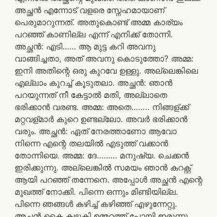
അച്ഛൻ എന്നോട് വളരെ സ്നേഹമായാണ്
പെരുമാറുന്നത്. അതുകൊണ്ട് അമ്മ കാര്യം
പറഞ്ഞ് കാണില്ല എന്ന് എനിക്ക് തോന്നി.
അച്ഛൻ: എടി…… ആ മുട്ട കറി അവനു
വാങ്ങിച്ചതാ, അത് അവനു കൊടുത്തോ? അമ്മ:
ഇനി അതിന്റെ ഒരു കുറവേ ഉള്ളു. അല്ലെങ്കിലെ
എല്ലാം കുറച്ച് കൂടുതലാ. അച്ഛൻ: ഞാൻ
പറയുന്നത് നീ കേട്ടാൽ മതി, അല്ലാതെ
ഭരിക്കാൻ വരണ്ട. അമ്മ: അതെ…….. നിങ്ങള്ക്ക്
മറ്റവള്മാർ കുറെ ഉണ്ടല്ലോ. അവർ ഭരിക്കാൻ
വരും. അച്ഛൻ: ഏത് നേരത്താണോ ആവോ
നിന്നെ എന്റെ തലയിൽ എടുത്ത് വക്കാൻ
തോന്നിയെ. അമ്മ: ദേ……… മനുഷ്യ. ചെക്കൻ
ഇരിക്കുന്നു. അല്ലെങ്കിൽ സമയം ഞാൻ കറക്റ്റ്
ആയി പറഞ്ഞ് തന്നേനെ. അപ്പോൾ അച്ഛൻ എന്റെ
മുഖത്ത് നോക്കി. പിന്നെ ഒന്നും മിണ്ടിയില്ല.
പിന്നെ ഞങ്ങൾ കഴിച്ച് കഴിഞ്ഞ് എഴുന്നേറ്റു.
അച്ഛൻ കൈ കഴുകി ഉമ്മറത്ത് പോയി ഇരുന്നു.