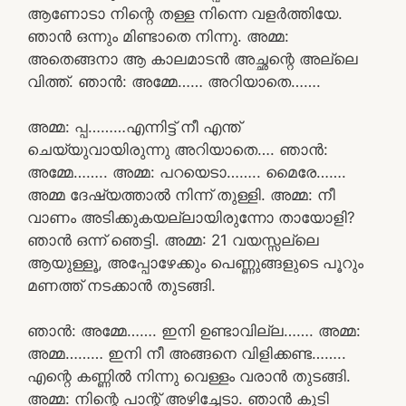
ആണോടാ നിന്റെ തള്ള നിന്നെ വളർത്തിയേ.
ഞാൻ ഒന്നും മിണ്ടാതെ നിന്നു. അമ്മ:
അതെങ്ങനാ ആ കാലമാടൻ അച്ഛന്റെ അല്ലെ
വിത്ത്. ഞാൻ: അമ്മേ…… അറിയാതെ…….
അമ്മ: പ്പ………എന്നിട്ട് നീ എന്ത്
ചെയ്യുവായിരുന്നു അറിയാതെ…. ഞാൻ:
അമ്മേ…….. അമ്മ: പറയെടാ…….. മൈരേ…….
അമ്മ ദേഷ്യത്താൽ നിന്ന് തുള്ളി. അമ്മ: നീ
വാണം അടിക്കുകയല്ലായിരുന്നോ തായോളി?
ഞാൻ ഒന്ന് ഞെട്ടി. അമ്മ: 21 വയസ്സല്ലെ
ആയുള്ളൂ, അപ്പോഴേക്കും പെണ്ണുങ്ങളുടെ പൂറും
മണത്ത് നടക്കാൻ തുടങ്ങി.
ഞാൻ: അമ്മേ……. ഇനി ഉണ്ടാവില്ല……. അമ്മ:
അമ്മ……… ഇനി നീ അങ്ങനെ വിളിക്കണ്ട……..
എന്റെ കണ്ണിൽ നിന്നു വെള്ളം വരാൻ തുടങ്ങി.
അമ്മ: നിന്റെ പാന്റ് അഴിച്ചേടാ. ഞാൻ കൂടി