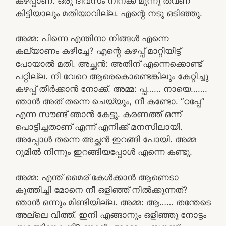
കഴപ്പാണ്. ഒരു ദിവസം നിനക്ക് മൂന്നു തവണ
കിട്ടിയാലും മതിയാവില്ല. എന്റെ നടു ഒടിഞ്ഞു.
അമ്മ: പിന്നെ എന്തിനാ നിങ്ങൾ എന്നെ
കല്യാണം കഴിച്ചേ? എന്റെ കഴപ്പ് മാറ്റിയിട്ട്
പോയാൽ മതി. അച്ഛൻ: അതിന് എന്നെക്കൊണ്ട്
പറ്റില്ല. നീ വേറെ ആരെകൊണ്ടെങ്കിലും കേറ്റിച്ചു
കഴപ്പ് തീർക്കാൻ നോക്ക്. അമ്മ: പ്പ…… നായെ…….
ഞാൻ അത് തന്നെ ചെയ്യും, നീ കണ്ടോ. “ഠപ്പേ”
എന്ന സൗണ്ട് ഞാൻ കേട്ടു. കരണത്ത് ഒന്ന്
പൊട്ടിച്ചതാണ് എന്ന് എനിക്ക് മനസിലായി.
അപ്പോൾ തന്നെ അച്ഛൻ ഇറങ്ങി പോയി. അമ്മ
റൂമിൽ നിന്നും ഇറങ്ങിയപ്പോൾ എന്നെ കണ്ടു.
അമ്മ: എന്ത് മൈര് കേൾക്കാൻ ആണെടാ
കൂത്തിച്ചി മോനെ നീ ഒളിഞ്ഞ് നിൽക്കുന്നത്?
ഞാൻ ഒന്നും മിണ്ടിയില്ല. അമ്മ: ആ…… തന്തേടെ
അല്ലെ വിത്ത്. ഇനി എങ്ങാനും ഒളിഞ്ഞു നോട്ടം