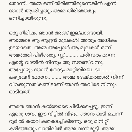
തോന്നി. അമ്മ ഒന്ന് തിരിഞ്ഞിരുന്നെങ്കിൽ എന്ന്
ഞാൻ ആശിച്ചതും അമ്മ തിരിഞ്ഞതും
ഒന്നിച്ചായിരുന്നു.
ഒരു നിമിഷം ഞാൻ അങ്ങ് ഇല്ലാണ്ടായി.
അമ്മേടെ ആ ആറ്റൻ മുലകൾ! അതും അധികം
ഉടയാതെ. അമ്മ അപ്പോൾ ആ മുലകൾ ഒന്ന്
അമർത്തി പിഴിഞ്ഞു. സ്സ്‌………. പരിസരം മറന്ന
എന്റെ വായിൽ നിന്നും ആ സൗണ്ട് വന്നു.
അപ്പോഴും ഞാൻ നോട്ടം മാറ്റിയില്ല. ടാ…………
കഴുവേറി മോനേ,……… അമ്മ ദേഷ്യത്താൽ നിന്ന്
വിറക്കുന്നത് കണ്ടിട്ടാണ് ഞാൻ അവിടെ നിന്നും
ഓടിയത്.
അതെ ഞാൻ കയ്യോടെ പിടിക്കപ്പെട്ടു. ഇന്ന്
എന്റെ ശവം ഈ വീട്ടിൽ വീഴും. ഞാൻ ഓടി ചെന്ന്
റൂമിൽ കയറി കതകടച്ച് കിടന്നു. ഒരു മിനിറ്റ്
കഴിഞ്ഞതും വാതിലിൽ അമ്മ വന്ന് മുട്ടി. അമ്മ: