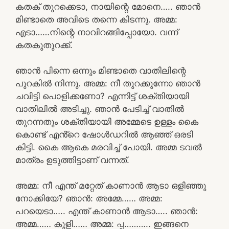
കതക് തുറക്കെടാ, നായിന്റെ മോനെ….. ഞാൻ
മിണ്ടാതെ അവിടെ തന്നെ കിടന്നു. അമ്മ:
എടാ……നിന്റെ നാവിറങ്ങിപ്പോയോ. വന്ന്
കതകുതുറക്ക്.
ഞാൻ പിന്നെ ഒന്നും മിണ്ടാതെ വാതിലിന്റെ
പുറകിൽ നിന്നു. അമ്മ: നീ തുറക്കുന്നോ ഞാൻ
ചവിട്ടി പൊളിക്കണോ? എന്നിട്ട് ശക്തിയായി
വാതിലിൽ അടിച്ചു. ഞാൻ പേടിച്ച് വാതിൽ
തുറന്നതും ശക്തിയായി അമ്മേടെ ഉള്ളം കൈ
കൊണ്ട് എൻ്റെ ഷോൾഡറിൽ ആഞ്ഞ് ഒരടി
കിട്ടി. കൈ ആകെ മരവിച്ച് പോയി. അമ്മ ടവൽ
മാത്രം ഉടുത്തിട്ടാണ് വന്നത്.
അമ്മ: നീ എന്ത് മറ്റേത് കാണാൻ ആടാ ഒളിഞ്ഞു
നോക്കിയേ? ഞാൻ: അമ്മേ…… അമ്മ:
പറയെടാ….. എന്ത് കാണാൻ ആടാ….. ഞാൻ:
അമ്മ…… കുളി…… അമ്മ: പ്പ……….. ഇങ്ങനെ