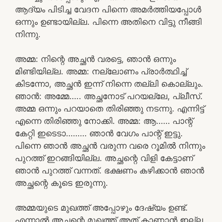
ആദ്യം പിടിച്ച വേദന പിന്നെ അമർത്തിയപ്പോൾ
ഒന്നും ഉണ്ടായില്ല. പിന്നെ അതിനെ വിട്ടു നീങ്ങി
നിന്നു.
അമ്മ: നിന്റെ അച്ഛൻ വരട്ടെ, ഞാൻ ഒന്നും
മിണ്ടിയില്ല. അമ്മ: നല്ലോണം പ്രാർത്ഥിച്ച്
കിടന്നോ, അച്ഛൻ ഇന്ന് നിന്നെ തല്ലി കൊല്ലും.
ഞാൻ: അമ്മേ….. അച്ഛനോട് പറയല്ലേ, പ്ലീസ്.
അമ്മ ഒന്നും പറയാതെ തിരിഞ്ഞു നടന്നു. എന്നിട്ട്
എന്നെ തിരിഞ്ഞു നോക്കി. അമ്മ: ആ…… പാന്റ്
കേറ്റി ഇടെടാ……… ഞാൻ വേഗം പാന്റ് ഇട്ടു.
പിന്നെ ഞാൻ അച്ഛൻ വരുന്ന വരെ റൂമിൽ നിന്നും
പുറത്ത് ഇറങ്ങിയില്ല. അച്ഛന്റെ വിളി കേട്ടാണ്
ഞാൻ പുറത്ത് വന്നത്. ഭക്ഷണം കഴിക്കാൻ ഞാൻ
അച്ഛന്റെ കൂടെ ഇരുന്നു.
അമ്മയുടെ മുഖത്ത് അപ്പോഴും ദേഷ്യം ഉണ്ട്.
എന്നാൽ അച്ഛന്റെ മുഖത്ത് അത് കാണാൻ ഇല്ല.