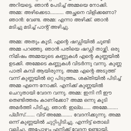
അറിയട്ടെ. ഞാൻ പേടിച്ച് അമ്മയെ നോക്കി.
അമ്മ: അഴിക്കെടാ………. അച്ഛനെ വിളിക്കണോ?
ഞാൻ: വേണ്ട. അമ്മ: എന്നാ അഴിക്ക്. ഞാൻ
മടിച്ചു മടിച്ച് പാന്റ് അഴിച്ചു.
അമ്മ: അതും കൂടി. എന്റെ ഷഡ്ഡിയിൽ ചൂണ്ടി
അമ്മ പറഞ്ഞു. ഞാൻ പതിയെ ഷഡ്ഡി താഴ്ത്തി. ഒരു
നിമിഷം അമ്മയുടെ കണ്ണുകൾ എന്റെ കുണ്ണയിൽ
ഉടക്കി. അമ്മേടെ കണ്ണുകൾ വിടർന്നു വന്നു. കുണ്ണ
പാതി കമ്പി ആയിരുന്നു. അമ്മ എന്റെ അടുത്ത്
വന്ന് കുണ്ണയിൽ ഒറ്റ പിടുത്തം. ശക്തിയിൽ പിടിച്ച്
അമ്മ എന്നെ നോക്കി. എനിക്ക് കുണ്ണയിൽ
ചെറുതായി വേദന വന്നു. അമ്മ: ഇനി നീ ഈ
തെണ്ടിത്തരം കാണിക്കോ? അമ്മ ഒന്നു കൂടി
അമർത്തി പിടിച്ചു. ഞാൻ: ഇല്ല…… അമ്മേ……..
പ്ലീസ്……. വിട് അമ്മേ…….. വേദനിക്കുന്നു. അമ്മ
ഒന്ന് കുണ്ണയിൽ ചുറ്റിപ്പിടിച്ചു. എന്നിട്ട് തൊലി
വലിച്ചു. അപ്പോഴും എനിക്ക് വേദന ഉണ്ടായി.