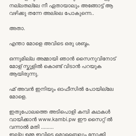
നല്ലതല്ലേ നീ ഏതായാലും അങ്ങോട്ട്‌ ആ
വഴിക്കു തന്നേ അല്ലെ പോകുന്നെ..
അതാ.
എന്താ മോളെ അവിടെ ഒരു ശബ്ദം.
ഒന്നുമില്ല അമ്മായി ഞാൻ സൈനുവിനോട്
മോള് സ്കൂളിൽ കൊണ്ട് വിടാൻ പറയുക
ആയിരുന്നു.
ഹ്മ് അവൻ ഇനിയും ഓഫീസിൽ പോയില്ലേ
മോളെ.
ഇതുപോലത്തെ അടിപൊളി കമ്പി കഥകൾ
വായിക്കാൻ www.kambi.pw ഈ സൈറ്റ് ൽ
വന്നാൽ മതി ………
ഇല്ല ഉമ്മ ഇവിടെ മൊബൈലും നോക്കി