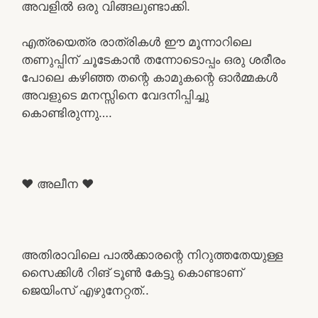
അവളിൽ ഒരു വിങ്ങലുണ്ടാക്കി.
എത്രയെത്ര രാത്രികൾ ഈ മൂന്നാറിലെ
തണുപ്പിന് ചൂടേകാൻ തന്നോടൊപ്പം ഒരു ശരീരം
പോലെ കഴിഞ്ഞ തന്റെ കാമുകന്റെ ഓർമ്മകൾ
അവളുടെ മനസ്സിനെ വേദനിപ്പിച്ചു
കൊണ്ടിരുന്നു….
❤️ അലീന ❤️
അതിരാവിലെ പാൽക്കാരന്റെ നിറുത്തതേയുള്ള
സൈക്കിൾ റിങ് ടൂൺ കേട്ടു കൊണ്ടാണ്
ജെയിംസ് എഴുനേറ്റത്..