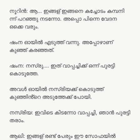
നൂറിൻ: ആ… ഇങ്ങള് ഇങ്ങനെ കച്ചോടം കമ്പനി
ന്ന് പറഞ്ഞു നടന്നോ. അപ്പൊ പിന്നെ വേദന
ഒക്കെ വരും.
ഷംന ഓയിൽ എടുത്ത് വന്നു. അപ്പോഴാണ്
കുഞ്ഞ് കരഞ്ഞത്.
ഷംന: നസ്രു…. ഇത് വാപ്പച്ചിക്ക് ഒന്ന് പുരട്ടി
കൊടുത്തേ.
അവൾ ഓയിൽ നസ്രിയക്ക് കൊടുത്ത്
കുഞ്ഞിൻ്റെ അടുത്തേക്ക് പോയി.
നസ്രിയ: ഇവിടെ കിടന്നോ വാപ്പച്ചി, ഞാൻ പുരട്ടി
തരാം.
ആലി: ഇങ്ങള് രണ്ട് പേരും ഈ സോഫയിൽ