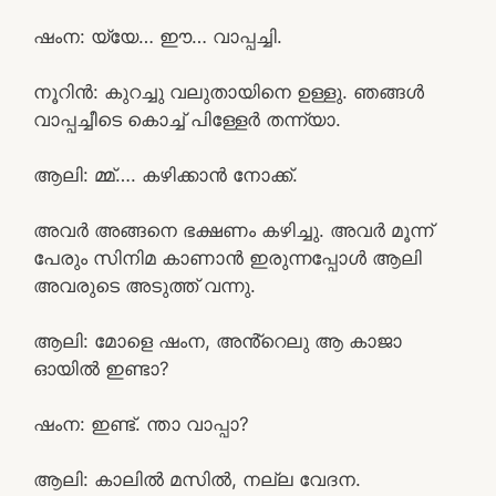
ഷംന: യ്യേ… ഈ… വാപ്പച്ചി.
നൂറിൻ: കുറച്ചു വലുതായിനെ ഉള്ളു. ഞങ്ങൾ
വാപ്പച്ചീടെ കൊച്ച് പിള്ളേർ തന്ന്യാ.
ആലി: മ്മ്…. കഴിക്കാൻ നോക്ക്.
അവർ അങ്ങനെ ഭക്ഷണം കഴിച്ചു. അവർ മൂന്ന്
പേരും സിനിമ കാണാൻ ഇരുന്നപ്പോൾ ആലി
അവരുടെ അടുത്ത് വന്നു.
ആലി: മോളെ ഷംന, അൻ്റെലു ആ കാജാ
ഓയിൽ ഇണ്ടാ?
ഷംന: ഇണ്ട്. ന്താ വാപ്പാ?
ആലി: കാലിൽ മസിൽ, നല്ല വേദന.