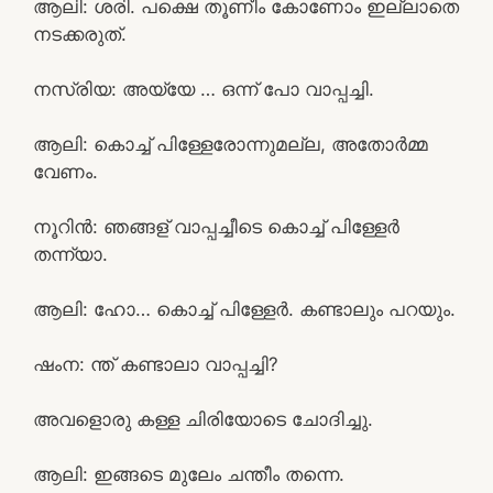
ആലി: ശരി. പക്ഷെ തൂണീം കോണോം ഇല്ലാതെ
നടക്കരുത്.
നസ്രിയ: അയ്യേ … ഒന്ന് പോ വാപ്പച്ചി.
ആലി: കൊച്ച് പിള്ളേരോന്നുമല്ല, അതോർമ്മ
വേണം.
നൂറിൻ: ഞങ്ങള് വാപ്പച്ചീടെ കൊച്ച് പിള്ളേർ
തന്ന്യാ.
ആലി: ഹോ… കൊച്ച് പിള്ളേർ. കണ്ടാലും പറയും.
ഷംന: ന്ത്‌ കണ്ടാലാ വാപ്പച്ചി?
അവളൊരു കള്ള ചിരിയോടെ ചോദിച്ചു.
ആലി: ഇങ്ങടെ മുലേം ചന്തീം തന്നെ.