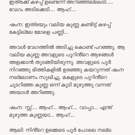
ഇത്രക്ക് കഴപ്പ് ഉണ്ടെന്ന് അറിഞ്ഞില്ലെടി…..
വേഗം അടിക്കെടി…. ആഹ്….
ഷംന: ഇത്രയും വലിയ കുണ്ണ കണ്ടിട്ട് കഴപ്പ്
കേട്ടില്ലേ മോളെ പണ്ണി…
അവൾ വേഗത്തിൽ അടിച്ചു കൊണ്ട് പറഞ്ഞു. ആ
വലിയ കുണ്ണ അവളുടെ പൂറിൻ്റെ ആഴങ്ങൾ
അളക്കാൻ തുടങ്ങിയിരുന്നു. അവളുടെ പൂർ
നിറഞ്ഞു ഭിത്തികളിൽ ഉരഞ്ഞു കയറുന്നത് ഷംന
നല്ലോണം സുഖിച്ചു. മകളുടെ പൂറിൻ്റെ
ചൂടറിഞ്ഞ കുണ്ണ ഒന്ന് കൂടി മുഴുത്തു വന്നത്
അയാൾ അറിഞ്ഞു.
ഷംന: സ്സ്‌…. ആഹ്… ആഹ്…. വാപ്പാ… എന്ത്
മുഴുത്ത കുണ്ണയാ… ആഹ്….
ആലി: നിൻ്റെ ഉമ്മെടെ പൂർ പോലെ നല്ല