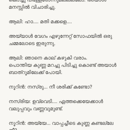
മനസ്സിൽ വിചാരിച്ചു.
ആലി: ഹാ…. മതി മക്കളെ….
അയ്യാൾ വേഗം എഴുന്നേറ്റ് സോഫയിൽ ഒരു
ചമ്മലോടെ ഇരുന്നു.
ആലി: ഞാനെ കാല് കഴുകി വരാം.
പൊന്തിയ കുണ്ണ മറച്ചു പിടിച്ചു കൊണ്ട് അയാൾ
ബാത്‌റൂമിലേക്ക് പോയി.
നൂറിൻ: നസ്രു… നീ ശരിക്ക് കണ്ടോ?
നസ്രിയ: ഉവ്വെടി…. ഏത്തക്കെയേക്കാൾ
വലുപ്പവും വണ്ണവുമുണ്ട്.
നൂറിൻ: അയ്യേ… വാപ്പച്ചീടെ കുണ്ണ കണ്ടല്ലേ