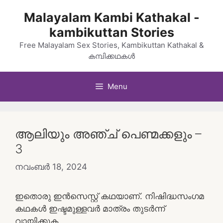
Skip
Malayalam Kambi Kathakal -
to
kambikuttan Stories
content
Free Malayalam Sex Stories, Kambikuttan Kathakal &
കമ്പിക്കഥകൾ
Menu
ആലിയും അഞ്ച് പെണ്മക്കളും –
3
നവംബർ 18, 2024
ഇതൊരു ഇൻസെസ്റ്റ് കഥയാണ്. നിഷിദ്ധസംഗമ
കഥകൾ ഇഷ്ടമുള്ളവർ മാത്രം തുടർന്ന്
വായിക്കുക.