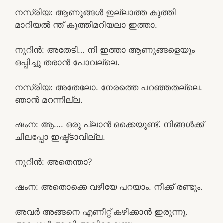
നസ്രിയ: ആണുങ്ങൾ ഇല്ലാത്ത കുത്തി
മാറിയൽ ന്ത്‌ കുത്തിമറിയലാ ഇത്താ.
നൂറിൻ: അതേടി… നി ഇത്താ ആണുങ്ങളെയും
ഒപ്പിച്ചു തരാൻ പോവല്ലെ.
നസ്രിയ: അതേലോ. നേരത്തെ പറഞ്ഞതല്ലെ.
ഞാൻ മറന്നില്ല.
ഷംന: ആ…. ഒരു പ്ലാൻ ഒക്കെയുണ്ട്. നിങ്ങൾക്ക്
ചിലപ്പോ ഇഷ്ട്ടാവില്ല.
നൂറിൻ: അതെന്താ?
ഷംന: അതൊക്കെ വഴിയേ പറയാം. നീക്ക് രണ്ടും.
അവർ അങ്ങനെ എണീറ്റ് കഴിക്കാൻ ഇരുന്നു.