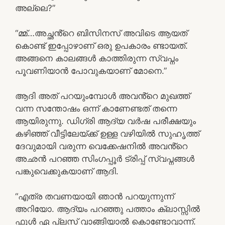
അല്ലെ?”
“മ്മ്…അച്ഛൻ്റെ ബിസിനസ് അവിടെ ആയത്
കൊണ്ട് ഇപ്പോഴാണ് ഒരു ഉപകാരം ണ്ടായത്.
അങ്ങനെ കാലങ്ങൾ കാത്തിരുന്ന സ്വപ്നം
പൂവണിയാൻ പോവുകയാണ് മോനെ.”
ആദി അത് പറയുംമ്പോൾ അവൻ്റെ മുഖത്ത്
വന്ന സന്തോഷം ഒന്ന് കാണേണ്ടത് തന്നെ
ആയിരുന്നു. ഡിഗ്രി ആദ്യ വർഷ പരീക്ഷയും
കഴിഞ്ഞ് വീട്ടിലേയ്ക്ക് ഉള്ള വഴിയിൽ സുഹൃത്ത്
ദേവുമായി വരുന്ന വെക്കേഷനിൽ അവൻ്റെ
അഛൻ പറഞ്ഞ സിംഗപ്പൂർ ട്രിപ്പ് സ്വപ്നങ്ങൾ
പങ്കുവെക്കുകയാണ് ആദി.
“എത്ര തവണയായി ഞാൻ പറയുന്നുന്ന്
അറിയോ. ആദ്യം പറഞ്ഞു പത്താം ക്ലാസ്സിൽ
ഫുൾ ഏ പ്ലസ് വാങ്ങിയാൽ കൊണ്ടോവാന്ന്.