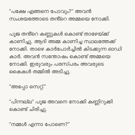
“പക്ഷേ എങ്ങനെ പോവും?” അവൻ
സംശയത്തോടെ തൻ്റെ അമ്മയെ നോക്കി.
പൂജ തൻ്റെ കണ്ണുകൾ കൊണ്ട് താഴേയ്ക്ക്
കാണിച്ചു. ആദി അമ്മ കാണിച്ച സ്ഥലത്തേക്ക്
നോക്കി. താഴെ കാർപോർച്ചിൽ കിടക്കുന്ന ഓഡി
കാർ. അവൻ സന്തോഷം കൊണ്ട് അമ്മയെ
നോക്കി. ഇരുവരും പരസ്പരം അവരുടെ
കൈകൾ തമ്മിൽ അടിച്ചു.
“അപ്പോ സെറ്റ്.”
“പിന്നല്ല” പൂജ അവനെ നോക്കി കണ്ണിറുക്കി
കൊണ്ട് ചിരിച്ചു.
“നമ്മൾ എന്നാ പോണെ?”