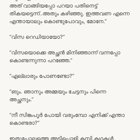
അത് വാങ്ങിയപ്പോ പറയാ പതിനെട്ട്
തികയട്ടെന്ന്..അതും കഴിഞ്ഞു. ഇത്തവണ എന്നെ
എന്തായാലും കൊണ്ടുപോവും, മോനേ.”
“വിസ റെഡിയായോ?”
“വിസയൊക്കെ അച്ഛൻ മിനിഞ്ഞാന്ന് വന്നപ്പോ
കൊണ്ടന്നുന്നാ പറഞ്ഞേ.”
“എല്ലാരും പോണണ്ടോ?”
“ങും. ഞാനും അമ്മയും ചേട്ടനും പിന്നെ
അച്ഛനും.”
“നീ സിങ്കപൂർ പോയി വരുംമ്പോ എനിക്ക് എന്താ
കൊണ്ടരാ?”
ഇതുപോലത്തെ അടിപൊളി കമ്പി കഥകൾ