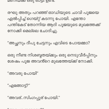
മണിയ്ക്ക് ഒരു ഓട്ടം ഉണ്ട്.”
രഘു അതും പറഞ്ഞ് ഓഡിയുടെ ചാവി പൂജയെ
ഏൽപ്പിച്ച് ഗെയ്റ്റ് കടന്നു പോയി. എന്തോ
പന്തികേട് തോന്നിയ ആദി പൂജയുടെ മുഖത്തേക്ക്
നോക്കി മെല്ലെ ചോദിച്ചു.
“അച്ഛനും ദീപു ചേട്ടനും എവിടെ പോയമ്മാ?
ഒരു നീണ്ട നിശബ്ദതയ്ക്കും ഒരു നെടുവീർപ്പിനും
ശേഷം പൂജ അവൻ്റെ മുഖത്തേയ്ക്ക് നോക്കി.
“അവരു പോയി”
“എങ്ങോട്ട്?”
“അവര്..സിംഗപ്പൂര് പോയി.”