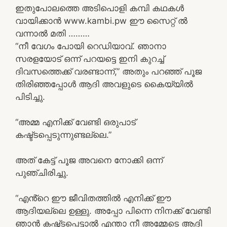
ഇതുപോലത്തെ അടിപൊളി കമ്പി കഥകൾ
വായിക്കാൻ www.kambi.pw ഈ സൈറ്റ് ൽ
വന്നാൽ മതി ………
“നീ വേഗം പോയി റെഡിയാവ്. ഞാനാ
സരളയോട് ഒന്ന് പറയട്ടെ ഇനി കുറച്ച്
ദിവസത്തെക്ക് വരണ്ടാന്ന്,” അതും പറഞ്ഞ് പൂജ
തിരിഞ്ഞപ്പോൾ ആദി അവളുടെ കൈയ്യിൽ
പിടിച്ചു.
“അമ്മ എനിക്ക് വേണ്ടി ഒരുപാട്
കഷ്ട്ടപ്പെടുന്നുണ്ടല്ലെ.”
അത് കേട്ട് പൂജ അവനെ നോക്കി ഒന്ന്
പുഞ്ചിരിച്ചു.
“എൻ്റെ ഈ ജീവിതത്തിൽ എനിക്ക് ഈ
ആദിയല്ലെ ഉള്ളു. അപ്പോ പിന്നെ നിനക്ക് വേണ്ടി
ഞാൻ കഷ്ട്ടപ്പെട്ടാൽ എന്താ നീ അമ്മേടെ ആദി