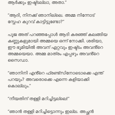
ആർക്കും ഇഷ്ട്ടല്ലാ, അതാ.”
“ആദി, നിനക്ക് ഞാനില്ലെ. അമ്മ നിന്നോട്
സ്നേഹ കുറവ് കാട്ടിട്ടുണ്ടോ?”
പൂജ അത് പറഞ്ഞപ്പോൾ ആദി കരഞ്ഞ് കലങ്ങിയ
കണ്ണുകളുമായി അമ്മയെ ഒന്ന് നോക്കി. ശരിയാ,
ഈ ഭൂമിയിൽ അവന് ഏറ്റവും ഇഷ്ട്ടം അവൻ്റെ
അമ്മയെയാ. അമ്മ മാത്രം എപ്പഴും അവൻ്റെ
സൈഡാ.
“ഞാനിനി എൻ്റെ ഫ്രണ്ട്സിനോടൊക്കെ എന്ത്
പറയും? അവരൊക്കെ എന്നെ കളിയാക്കി
കൊല്ലും.”
“നീയതിന് തള്ളി മറിച്ചിട്ടല്ലെ!”
“ഞാൻ തള്ളി മറിച്ചിട്ടൊന്നും ഇല്ല. അച്ഛൻ