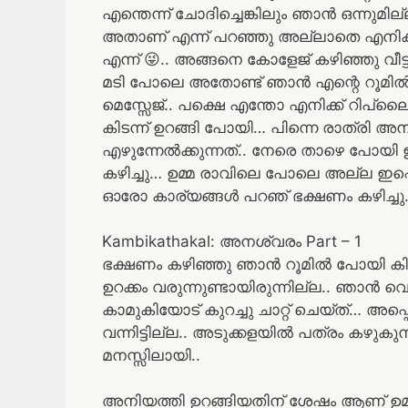
എന്തെന്ന് ചോദിച്ചെങ്കിലും ഞാൻ ഒന്നുമില്ലഡാ
അതാണ് എന്ന് പറഞ്ഞു അല്ലാതെ എനിക്ക്
എന്ന് 😜.. അങ്ങനെ കോളേജ് കഴിഞ്ഞു വീ
മടി പോലെ അതോണ്ട് ഞാൻ എന്റെ റൂമിൽ
മെസ്സേജ്.. പക്ഷെ എന്തോ എനിക്ക് റിപ
കിടന്ന് ഉറങ്ങി പോയി… പിന്നെ രാത്രി അ
എഴുന്നേൽക്കുന്നത്.. നേരെ താഴെ പോയി
കഴിച്ചു… ഉമ്മ രാവിലെ പോലെ അല്ല ഇപ്പ
ഓരോ കാര്യങ്ങൾ പറഞ് ഭക്ഷണം കഴിച്ചു
Kambikathakal: അനശ്വരം Part – 1
ഭക്ഷണം കഴിഞ്ഞു ഞാൻ റൂമിൽ പോയി കിടന
ഉറക്കം വരുന്നുണ്ടായിരുന്നില്ല.. ഞാ
കാമുകിയോട് കുറച്ചു ചാറ്റ് ചെയ്ത്… അപ്പ
വന്നിട്ടില്ല.. അടുക്കളയിൽ പത്രം കഴുകു
മനസ്സിലായി..
അനിയത്തി ഉറങ്ങിയതിന് ശേഷം ആണ് ഉമ്മ റ