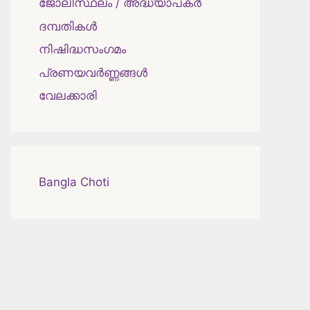
ജോലിസ്ഥലം / അദ്ധ്യാപകർ
ദമ്പതികള്‍
നിഷിദ്ധസംഗമം
പ്രണയവർണ്ണങ്ങൾ
വേലക്കാരി
Bangla Choti