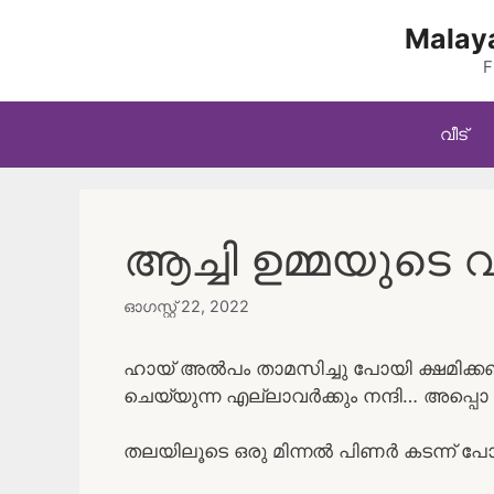
Skip
Malaya
to
content
F
വീട്
ആച്ചി ഉമ്മയുടെ വ
ഓഗസ്റ്റ്‌ 22, 2022
ഹായ് അൽപം താമസിച്ചു പോയി ക്ഷമിക്കണം…
ചെയ്യുന്ന എല്ലാവർക്കും നന്ദി… അപ്പൊ
തലയിലൂടെ ഒരു മിന്നൽ പിണർ കടന്ന് പോ