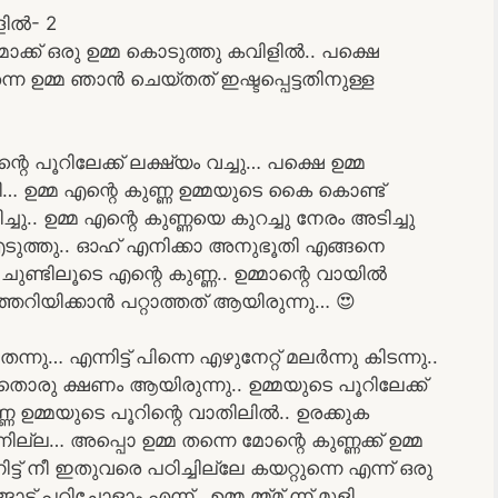
ളിൽ- 2
മാക്ക് ഒരു ഉമ്മ കൊടുത്തു കവിളിൽ.. പക്ഷെ
ു തന്ന ഉമ്മ ഞാൻ ചെയ്തത് ഇഷ്ടപ്പെട്ടതിനുള്ള
റെ പൂറിലേക്ക് ലക്ഷ്യം വച്ചു… പക്ഷെ ഉമ്മ
തി… ഉമ്മ എന്റെ കുണ്ണ ഉമ്മയുടെ കൈ കൊണ്ട്
പിച്ചു.. ഉമ്മ എന്റെ കുണ്ണയെ കുറച്ചു നേരം അടിച്ചു
ടുത്തു.. ഓഹ് എനിക്കാ അനുഭൂതി എങ്ങനെ
ചുണ്ടിലൂടെ എന്റെ കുണ്ണ.. ഉമ്മാന്റെ വായിൽ
ിയിക്കാൻ പറ്റാത്തത് ആയിരുന്നു… 😍
്നു… എന്നിട്ട് പിന്നെ എഴുനേറ്റ് മലർന്നു കിടന്നു..
. അതൊരു ക്ഷണം ആയിരുന്നു.. ഉമ്മയുടെ പൂറിലേക്ക്
 ഉമ്മയുടെ പൂറിന്റെ വാതിലിൽ.. ഉരക്കുക
ല്ല… അപ്പൊ ഉമ്മ തന്നെ മോന്റെ കുണ്ണക്ക് ഉമ്മ
നിട്ട് നീ ഇതുവരെ പഠിച്ചില്ലേ കയറ്റുന്നെ എന്ന് ഒരു
ിച്ചോളാം എന്ന്.. ഉമ്മ മ്മ്മ് ന്ന് മൂളി