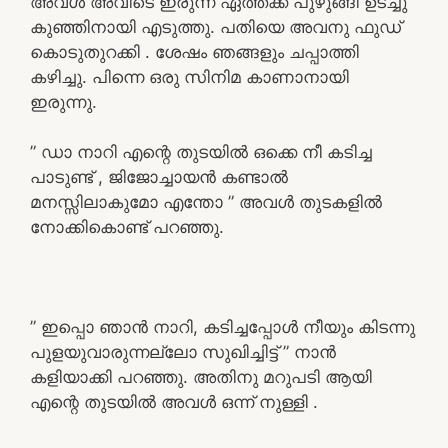
അവൾ അവിടെ ഇരുന്ന ഏത്തക്ക പുഴുങ്ങി ഉടച്ചു
കുഞ്ഞിനായി എടുത്തു. പതിയെ അവനു ഫുഡ്
കൊടുതുറക്കി . ശേഷം ഞങ്ങളും ചപ്പാത്തി
കഴിച്ചു. പിന്നെ ഒരു സിനിമ കാണാനായി
ഇരുന്നു.
” ഡാ നാറി എന്റെ തുടയിൽ ഒക്കെ നീ കടിച്ച
പാടുണ്ട് , ജിജോച്ചായൻ കണ്ടാൽ
മനസ്സിലാകുമോ എന്തോ ” അവൾ തുടകളിൽ
നോക്കികൊണ്ട് പറഞ്ഞു.
” ഇപ്പൊ ഞാൻ നാറി, കടിച്ചപ്പോൾ നീയും കിടന്നു
പുളയുവാരുന്നല്ലോ സുഖിച്ചിട്ട് ” നാൻ
കളിയാക്കി പറഞ്ഞു. അതിനു മറുപടി ആയി
എന്റെ തുടയിൽ അവൾ ഒന്ന് നുള്ളി .