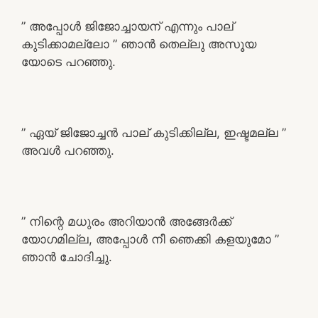
” അപ്പോൾ ജിജോച്ചായന്‌ എന്നും പാല്
കുടിക്കാമല്ലോ ” ഞാൻ തെല്ലു അസൂയ
യോടെ പറഞ്ഞു.
” ഏയ് ജിജോച്ചൻ പാല് കുടിക്കില്ല, ഇഷ്ടമല്ല ”
അവൾ പറഞ്ഞു.
” നിന്റെ മധുരം അറിയാൻ അങ്ങേർക്ക്
യോഗമില്ല, അപ്പോൾ നീ ഞെക്കി കളയുമോ ”
ഞാൻ ചോദിച്ചു.