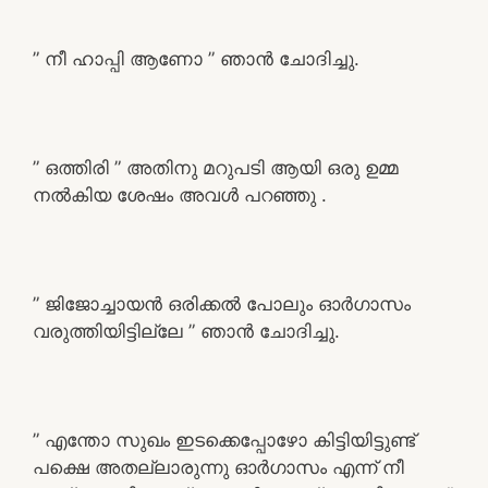
” നീ ഹാപ്പി ആണോ ” ഞാൻ ചോദിച്ചു.
” ഒത്തിരി ” അതിനു മറുപടി ആയി ഒരു ഉമ്മ
നൽകിയ ശേഷം അവൾ പറഞ്ഞു .
” ജിജോച്ചായൻ ഒരിക്കൽ പോലും ഓർഗാസം
വരുത്തിയിട്ടില്ലേ ” ഞാൻ ചോദിച്ചു.
” എന്തോ സുഖം ഇടക്കെപ്പോഴോ കിട്ടിയിട്ടുണ്ട്
പക്ഷെ അതല്ലാരുന്നു ഓർഗാസം എന്ന് നീ