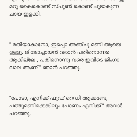
മറു കൈകൊണ്ട് സ്പൂൺ കൊണ്ട് ചൂടാകുന്ന
ചായ ഇളക്കി.
” മതിയാകാനോ, ഇപ്പൊ അഞ്ചു മണി ആയെ
ഉള്ളൂ. ജിജോച്ചായൻ വരാൻ പതിനൊന്നര
ആകില്ലേ , പതിനൊന്നു വരെ ഇവിടെ ജിംഗാ
ലാല ആണ് ” ഞാൻ പറഞ്ഞു.
“പോടാ, എനിക്ക് ഫുഡ് റെഡി ആക്കണ്ടേ,
പത്തുമണിക്കെങ്കിലും പോണം എനിക്ക് ” അവൾ
പറഞ്ഞു.