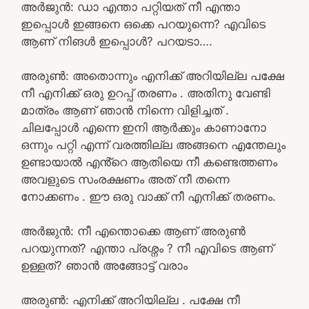
അർജുൻ: ഡാ എന്താ പറ്റിയത് നീ എന്താ
ഇപ്പൊൾ ഇങ്ങനെ ഒക്കെ പറയുന്നെ? എവിടെ
ആണ് നിങൾ ഇപ്പൊൾ? പറയടാ….
അരുൺ: അതൊന്നും എനിക്ക് അറിയില്ല പക്ഷേ
നീ എനിക്ക് ഒരു ഉറപ്പ് തരണം . അതിനു വേണ്ടി
മാത്രം ആണ് ഞാൻ നിന്നെ വിളിച്ചത് .
ചിലപ്പോൾ എന്നെ ഇനി ആർക്കും കാണാനോ
ഒന്നും പറ്റി എന്ന് വരത്തില്ല അങ്ങനെ എന്തേലും
ഉണ്ടായാൽ എൻ്റെ ആതിയെ നീ കണ്ടെത്തണം
അവളുടെ സംരക്ഷണം അത് നീ തന്നെ
നോക്കണം . ഈ ഒരു വാക്ക് നീ എനിക്ക് തരണം.
അർജുൻ: നീ എന്തൊക്കെ ആണ് അരുൺ
പറയുന്നത്? എന്താ പ്രശ്നം ? നീ എവിടെ ആണ്
ഉള്ളത്? ഞാൻ അങ്ങോട്ട് വരാം
അരുൺ: എനിക്ക് അറിയില്ല . പക്ഷേ നീ