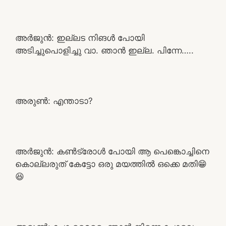
അർജുൻ: ഇല്ലട നിങൾ പോയി
അടിച്ചുപൊളിച്ചു വാ. ഞാൻ ഇല്ല. പിന്നേ…..
അരുൺ: എന്താടാ?
അർജുൻ: കൺട്രോൾ പോയി ആ പെങ്കൊച്ചിനെ
കൊല്ലരുത് കേട്ടോ ഒരു മയത്തിൽ ഒക്കെ മതി😁
😆