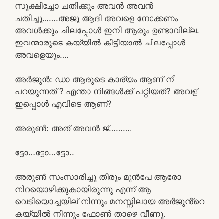
സൂക്ഷിച്ചോ ചതിക്കും അവൻ അവൻ
ചതിച്ചു…….അജു ആദി അവളെ നോക്കണം
അവൾക്കും ചിലപ്പോൾ ഇനി ആരും ഉണ്ടാവില്ല.
ഇവന്മാരുടെ കയ്യിൽ കിട്ടിയാൽ ചിലപ്പോൾ
അവളെയും….
അർജുൻ: ഡാ ആരുടെ കാര്യം ആണ് നീ
പറയുന്നത് ? എന്താ നിങ്ങൾക്ക് പറ്റിയത്? അവള്
ഇപ്പൊൾ എവിടെ ആണ്?
അരുൺ: അത് അവൻ ജ്……….
ട്ടോ…ട്ടോ…ട്ടോ..
അരുൺ സംസാരിച്ചു തീരും മുൻപേ ആരോ
നിറയൊഴിക്കുകായിരുന്നു എന്ന് ആ
വെടിയൊച്ചയില് നിന്നും മനസ്സിലായ അർജുൻ്റെ
കയ്യിൽ നിന്നും ഫോൺ താഴെ വീണു.