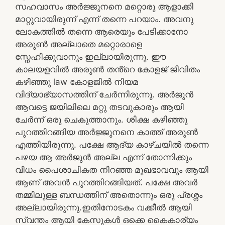
സഹവാസം അർജ്ജുനനെ മറ്റൊരു ആളാക്കി
മാറ്റുവായിരുന്ന് എന്ന് തന്നെ പറയാം. അവനു
ലോകത്തിൽ തന്നെ ആരെയും പേടിക്കാനോ
അരുൺ അല്ലാതെ മറ്റൊരാളെ
സ്നേഹിക്കുവാനും ഇല്ലായിരുന്നു. ഈ
കാലയളവിൽ അരുൺ തൻ്റെ കോളജ് ജീവിതം
കഴിഞ്ഞു law കോളജിൽ നിയമ
വിദ്യാഭ്യാസത്തിന് ചേർന്നിരുന്നു. അർജുൻ
ആവട്ടെ ജയിലിലെ മറ്റു തടവുകാരും ആയി
ചേർന്ന് ഒരു ചെകുത്താനും. ശിക്ഷ കഴിഞ്ഞു
പുറത്തിറങ്ങിയ അർജ്ജുനനെ കാത്ത് അരുൺ
എത്തിയിരുന്നു. പക്ഷേ ആദ്യ കാഴ്ചയിൽ തന്നെ
പഴയ ആ അർജുൻ അല്ല എന്ന് തോന്നിക്കും
വിധം പൈശാചികത നിറഞ്ഞ മുഖഭാവവും ആയി
ആണ് അവൻ പുറത്തിറങ്ങിയത്. പക്ഷേ അവർ
തമ്മിലുള്ള ബന്ധത്തിന് അതൊന്നും ഒരു പ്രശ്നം
അല്ലായിരുന്നു.ഇതിനോടകം വക്കീൽ ആയി
സ്വന്തം ആയി കേസുകൾ ഒക്കെ കൈകാര്യം