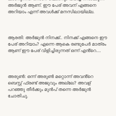
അർജുൻ ആണ്. ഈ പേര് അവന് എങ്ങനെ
അറിയാം എന്ന് അവൾക്ക് മനസിലായില്ല.
ആരതി: അർജുൻ നിനക്ക്.. നിനക്ക് എങ്ങനെ ഈ
പേര് അറിയാം? എന്നെ ആകെ രണ്ടുപേർ മാത്രം
ആണ് ഈ പേര് വിളിച്ചിരുന്നത് ഒന്ന് എൻ്റെ….
അരുൺ: ഒന്ന് അരുൺ മറ്റൊന്ന് അവൻ്റെ
ബെസ്റ്റ് ഫ്രണ്ട് അജുവും അല്ലേ? അവള്
പറഞ്ഞു തീർക്കും മുൻപ് തന്നെ അർജുൻ
ചോതിചു.