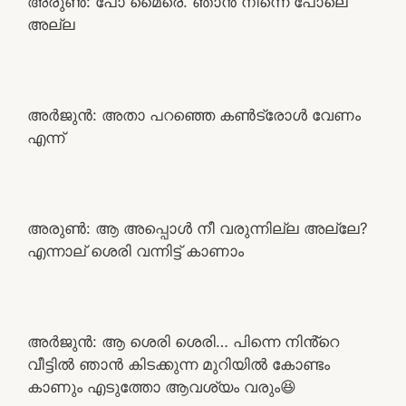
അരുൺ: പോ മൈരെ. ഞാൻ നിന്നെ പോലെ
അല്ല
അർജുൻ: അതാ പറഞ്ഞെ കൺട്രോൾ വേണം
എന്ന്
അരുൺ: ആ അപ്പൊൾ നീ വരുന്നില്ല അല്ലേ?
എന്നാല് ശെരി വന്നിട്ട് കാണാം
അർജുൻ: ആ ശെരി ശെരി… പിന്നെ നിൻ്റെ
വീട്ടിൽ ഞാൻ കിടക്കുന്ന മുറിയിൽ കോണ്ടം
കാണും എടുത്തോ ആവശ്യം വരും😆