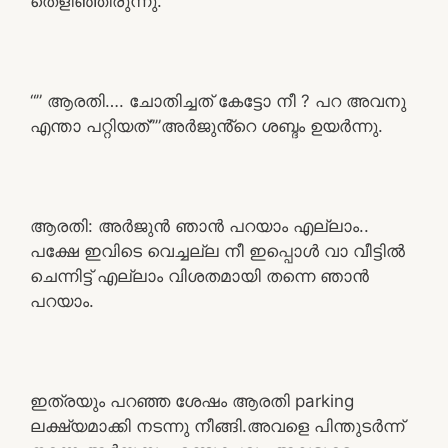
തെളിഞ്ഞിരുന്നു.
“” ആരതി…. ചോതിച്ചത് കേട്ടോ നീ ? പറ അവനു
എന്താ പറ്റിയത്””അർജുൻ്റെ ശബ്ദം ഉയർന്നു.
ആരതി: അർജുൻ ഞാൻ പറയാം എല്ലാം..
പക്ഷേ ഇവിടെ വെച്ചല്ല നീ ഇപ്പൊൾ വാ വീട്ടിൽ
ചെന്നിട്ട് എല്ലാം വിശതമായി തന്നെ ഞാൻ
പറയാം.
ഇത്രയും പറഞ്ഞ ശേഷം ആരതി parking
ലക്ഷ്യമാക്കി നടന്നു നീങ്ങി.അവളെ പിന്തുടർന്ന്