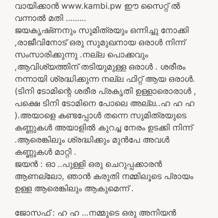
വായിക്കാൻ www.kambi.pw ഈ സൈറ്റ് ൽ
വന്നാൽ മതി ………
ജയകൃഷ്‌ണനും സുമിത്രയും ഒന്നിച്ചു നോക്കി
,രാജീവിനോട് ഒരു സുമുഖനായ ഒരാൾ നിന്ന്
സംസാരിക്കുന്നു .നല്ല പൊക്കവും
,ആവിശ്യത്തിന് തടിയുമുള്ള ഒരാൾ . ശരീരം
നന്നായി ശ്രദ്ധിക്കുന്ന നല്ല ഫിറ്റ് ആയ ഒരാൾ.
(ടിനി ടോമിന്റെ ശരീര പ്രകൃതി ഉള്ളാരൊരാൾ ,
പക്ഷെ ടിനി ടോമിനെ പോലെ അല്ല..ഹ ഹ ഹ
).അയാളെ കണ്ടപ്പോൾ തന്നെ സുമിത്രയുടെ
കണ്ണുകൾ അയാളിൽ കുറച്ച നേരം ഉടക്കി നിന്ന്
.ആരെങ്കിലും ശ്രദ്ധിക്കും മുൻപേ അവൾ
കണ്ണുകൾ മാറ്റി .
ജയൻ : ഓ ..പുള്ളി ഒരു ചെറുപ്പക്കാരൻ
ആണല്ലോ, ഞാൻ കരുതി നമ്മിലൂടെ പ്രായം
ഉള്ള ആരെങ്കിലും ആകുമെന്ന് .
ജോസഫ് : ഹ ഹ …നമ്മുടെ ഒരു അനിയൻ