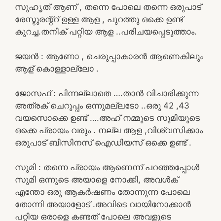
സുഹൃത് ആണ് , തന്നെ പോലെ തന്നെ ഒരുപാട്
രേസ്ടുരന്റ്റ് ഉള്ള ആള , പുറത്തു ഒക്കെ ഉണ്ട്
കുറച്ച.തനിക് പറ്റിയ ആള ..പരിചയപ്പെടുത്താം.
ജയൻ : ആണോ , ചെരുപ്പാകാരൻ ആണെകിലും
ആള് കൊള്ളാല്ലോ .
ജോസഫ് : പിന്നല്ലാതെ ….താൻ വിചാരിക്കുന്ന
അത്രക് ചെറുപ്പം ഒന്നുമല്ലടോ ..ഒരു 42 ,43
വയസൊക്കെ ഉണ്ട് ….അഹ് നമ്മുടെ സുമിയുടെ
ഒക്കെ പ്രായം വരും . നല്ല ആള ,വിശ്വസിക്കാം
ഒരുപാട് ബിസിനസ് ഐഡിയസ് ഒക്കെ ഉണ്ട് .
സുമി : തന്നെ പ്രായം ആണെന്ന് പറഞ്ഞപ്പോൾ
സുമി ഒന്നുടെ അയാളെ നോക്കി, അവൾക്
എന്തോ ഒരു ആകർഷണം തോന്നുന്ന പോലെ
തോന്നി അയാളോട് .അവിടെ വായിനോക്കാൻ
പറ്റിയ ഒരാളെ കണ്ടത് പോലെ അവളുടെ