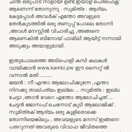
ചിന്ത ഒരുപാട് നാളായി ഉണ്ട്.ഇയാള് പെർഫെക്റ്റ്
ആണെന്ന് തോനുന്നു . സുമിത്ര : ആദ്യം
കേട്ടപ്പോൾ അവൾക് എന്തോ അവളുടെ
തേൻകുടത്തിൽ ഒരു തണുപ്പ് പോലെ തോന്നി
,അവൾ മനസ്സിൽ വിചാരിച്ചു ,അങ്ങനെ
ആണെകിൽ ബിനോയ് ഫാമിലി ആയിട്ട് നന്നായി
അടുക്കും അയാളുമായി.
ഇതുപോലത്തെ അടിപൊളി കമ്പി കഥകൾ
വായിക്കാൻ www.kambi.pw ഈ സൈറ്റ് ൽ
വന്നാൽ മതി ………
ജയൻ : നീ എന്താ ആലോചിക്കുന്നേ ,എന്താ
നിനക്കു താല്പര്യം ഇല്ലേ … സുമിത്ര : ഇല്ല
ചേട്ടാ ,ഞാൻ വേറെ എന്തോ ആലോചിച്ചത് …
ചേട്ടൻ ജോസഫ് ചെന്നോട് കൂടി ആലോജിക്ക് .
സുമിത്രക് ആദ്യം ഒരു കുളിരൊക്കെ
തോന്നിയെങ്കിലും , അവയളുടെ മനസ് ഇങ്ങനെ
പതറുന്നത് അവരുടെ വിവാഹ ജീവിതത്തെ