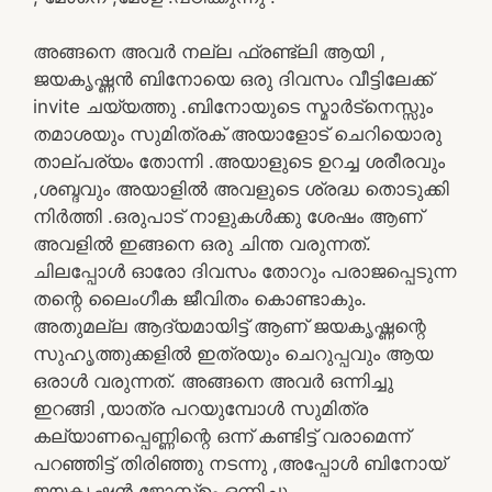
അങ്ങനെ അവർ നല്ല ഫ്രണ്ട്‌ലി ആയി ,
ജയകൃഷ്ണൻ ബിനോയെ ഒരു ദിവസം വീട്ടിലേക്ക്
invite ചയ്യത്തു .ബിനോയുടെ സ്മാർട്നെസ്സും
തമാശയും സുമിത്രക് അയാളോട് ചെറിയൊരു
താല്പര്യം തോന്നി .അയാളുടെ ഉറച്ച ശരീരവും
,ശബ്ദവും അയാളിൽ അവളുടെ ശ്രദ്ധ തൊടുക്കി
നിർത്തി .ഒരുപാട് നാളുകൾക്കു ശേഷം ആണ്
അവളിൽ ഇങ്ങനെ ഒരു ചിന്ത വരുന്നത്.
ചിലപ്പോൾ ഓരോ ദിവസം തോറും പരാജപ്പെടുന്ന
തന്റെ ലൈംഗീക ജീവിതം കൊണ്ടാകും.
അതുമല്ല ആദ്യമായിട്ട് ആണ് ജയകൃഷ്ണന്റെ
സുഹൃത്തുക്കളിൽ ഇത്രയും ചെറുപ്പവും ആയ
ഒരാൾ വരുന്നത്. അങ്ങനെ അവർ ഒന്നിച്ചു
ഇറങ്ങി ,യാത്ര പറയുമ്പോൾ സുമിത്ര
കല്യാണപ്പെണ്ണിന്റെ ഒന്ന് കണ്ടിട്ട് വരാമെന്ന്
പറഞ്ഞിട്ട് തിരിഞ്ഞു നടന്നു ,അപ്പോൾ ബിനോയ്
ജയകൃഷ്ണൻ ജോസ്ഫ്ഉം ഒന്നിച്ചു