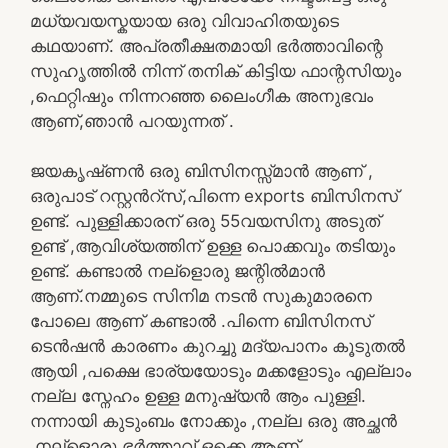
മധ്യവയസ്കയായ ഒരു വിവാഹിതയുടെ
കഥയാണ്. അപ്രതീക്ഷതമായി ഭർത്താവിന്റെ
സുഹൃത്തിൽ നിന്ന് തനിക് കിട്ടിയ ഫാന്റസിയും
,ഫെറ്റിഷും നിന്നറഞ്ഞ ലൈംഗീക അനുഭവം
ആണ്,ഞാൻ പറയുന്നത് .
ജയകൃഷ്‌ണൻ ഒരു ബിസിനസ്സ്മാൻ ആണ് ,
ഒരുപാട് റസ്റ്റൻറ്സ്,പിന്നെ exports ബിസിനസ്
ഉണ്ട്. പുള്ളിക്കാരന് ഒരു 55വയസിനു അടുത്
ഉണ്ട് ,ആവിശ്യത്തിന് ഉള്ള പൊക്കവും തടിയും
ഉണ്ട്. കണ്ടാൽ നല്ളൊരു ജന്റിൽമാൻ
ആണ്.നമ്മുടെ സിനിമ നടൻ സുകുമാരനെ
പോലെ ആണ് കണ്ടാൽ .പിന്നെ ബിസിനസ്
ടെൻഷൻ കാരണം കുറച്ചു മദ്യപാനം കൂടുതൽ
ആയി ,പക്ഷെ ഭാര്യയോടും മക്കളോടും എല്ലാം
നല്ല സ്നേഹം ഉള്ള മനുഷ്യൻ ആം പുള്ളി.
നന്നായി കുടുംബം നോക്കും ,നല്ല ഒരു അച്ഛൻ
,നല്ളൊരു ഭർത്താവ് ഒക്കെ ആണ്