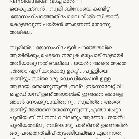
Kambikathakal: വാച്ച് മാൻ – 1
ജയകൃഷ്‌ണൻ : സുമി ബിനോയെ കണ്ടിട്ട്
,ജോസഫ് പറഞ്ഞത് പോലെ വിശ്വസിക്കാൻ
കൊള്ളവുന്ന പയ്യൻ ആണെന്ന് തോന്നു
അല്ലെ .
സുമിത്ര : ജോസഫ് ചേട്ടൻ പറഞ്ഞതല്ലേ
ആയിരിക്കും,ചേട്ടനെ നമ്മുക് ഒരുപാട് നാളായി
അറിയാവുന്നത് അല്ലെ . ജയൻ : അതെ അതെ
..അതാ എനിക്കുമൊരു ഉറപ്പ് …പുള്ളിയെ
കണ്ടിട്ടും നല്ലൊരു ഡെഡിക്കേഷൻ ഉള്ള
ആളായി തോണുന്നുണ്ട് ,നല്ല ഇന്നൊവേറ്റീവ്
ഐഡിയസ് ഉണ്ട് അയാൾക്. ഇങ്ങനെ ഒരാളെ
ഞാൻ നോക്കുവായിരുന്നു . സുമിത്ര : അതെ
കണ്ടിട്ട് അങ്ങനെ തോണുന്നുണ്ട് ,എന്താ ചേട്ടാ
പുതിയ ബിസിനസ് വല്ലതും ആണോ . ജയൻ :
പുതിയതല്ല , നല്ലൊരു പാർട്ണർ ഉണ്ടെങ്കിൽ
ഒരു പർത്നെര്ഷിപ് തുടങ്ങിയല്ലോ എന്നൊരു