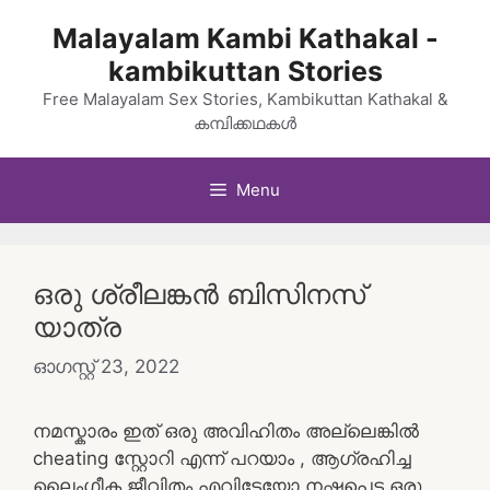
Skip
Malayalam Kambi Kathakal -
to
kambikuttan Stories
content
Free Malayalam Sex Stories, Kambikuttan Kathakal &
കമ്പിക്കഥകൾ
Menu
ഒരു ശ്രീലങ്കൻ ബിസിനസ്
യാത്ര
ഓഗസ്റ്റ്‌ 23, 2022
നമസ്കാരം ഇത് ഒരു അവിഹിതം അല്ലെങ്കിൽ
cheating സ്റ്റോറി എന്ന് പറയാം , ആഗ്രഹിച്ച
ലൈംഗീക ജീവിതം എവിടേയോ നഷ്ടപെട്ട ഒരു