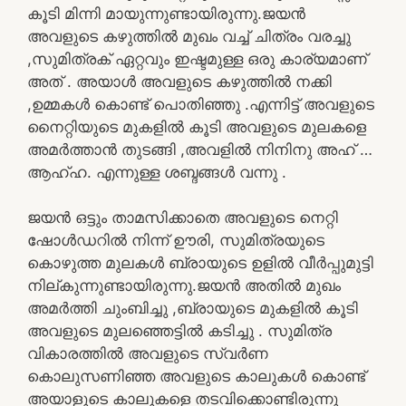
കൂടി മിന്നി മായുന്നുണ്ടായിരുന്നു.ജയൻ
അവളുടെ കഴുത്തിൽ മുഖം വച്ച് ചിത്രം വരച്ചു
,സുമിത്രക് ഏറ്റവും ഇഷ്ടമുള്ള ഒരു കാര്യമാണ്
അത് . അയാൾ അവളുടെ കഴുത്തിൽ നക്കി
,ഉമ്മകൾ കൊണ്ട് പൊതിഞ്ഞു .എന്നിട്ട് അവളുടെ
നൈറ്റിയുടെ മുകളിൽ കൂടി അവളുടെ മുലകളെ
അമർത്താൻ തുടങ്ങി ,അവളിൽ നിനിനു അഹ് …
ആഹ്ഹ. എന്നുള്ള ശബ്ദങ്ങൾ വന്നു .
ജയൻ ഒട്ടും താമസിക്കാതെ അവളുടെ നെറ്റി
ഷോൾഡറിൽ നിന്ന് ഊരി, സുമിത്രയുടെ
കൊഴുത്ത മുലകൾ ബ്രായുടെ ഉളിൽ വീർപ്പുമുട്ടി
നില്കുന്നുണ്ടായിരുന്നു.ജയൻ അതിൽ മുഖം
അമർത്തി ചുംബിച്ചു ,ബ്രായുടെ മുകളിൽ കൂടി
അവളുടെ മുലഞ്ഞെട്ടിൽ കടിച്ചു . സുമിത്ര
വികാരത്തിൽ അവളുടെ സ്വർണ
കൊലുസണിഞ്ഞ അവളുടെ കാലുകൾ കൊണ്ട്
അയാളുടെ കാലുകളെ തടവിക്കൊണ്ടിരുന്നു