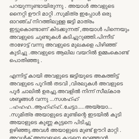
പറയുന്നുണ്ടായിരുന്നു . അയാൾ അവളുടെ
നൈറ്റി ഊറി മാറ്റി .സുമിത്ര ഇപ്പോൾ ഒരു
ഓറഞ്ച് നിറത്തിലുള്ള ജട്ടി മാത്രം
ഇട്ടുകൊണ്ടാണ് കിടക്കുന്നത് ,അയാൾ പിന്നെയും
അവളുടെ ചുണ്ടുകൾ കടിച്ചുറുഞ്ഞി.പിന്നീട്
താഴോട്ട് വന്നു അവളുടെ മുലകളെ പിഴിഞ്ഞ്
കുടിച്ചു .അവളുടെ ആലില വയറിൽ ഉമ്മംകൊണ്ട്
പൊതിഞ്ഞു .
എന്നിട്ട് കായി അവളുടെ ജട്ടിയുടെ അകത്തിട്ട്
അവളുടെ പൂറിൽ തടവി ,വിരലുകൾ അവളുടെ
പൂർ ചാലിൽ ഉരച്ചു.അവളിൽ നിന്ന് സീല്കാര
ശബ്ദങ്ങൾ വന്നു …സശഹ്ഹ്
..ഹഹഹ..ആഹ്ഹ്ഹ്..ചേട്ടാ…..അയ്യോ…
.സുമിത്ര അയാളുടെ മുണ്ടിന്റെ ഇടയിൽ കൂടി
അയാളുടെ കുണ്ണ കുട്ടനെ പിടിച്ചു
ഉഴിഞ്ഞു.അവൾ അയാളുടെ മുണ്ട് ഊറി മാറ്റി .
അവൾക് അയാളുടെ കുട്ടനെ ഉറഞ്ഞാൻ