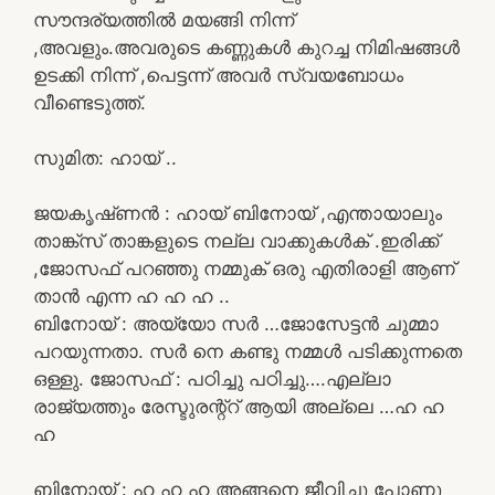
സൗന്ദര്യത്തിൽ മയങ്ങി നിന്ന്
,അവളും.അവരുടെ കണ്ണുകൾ കുറച്ച നിമിഷങ്ങൾ
ഉടക്കി നിന്ന് ,പെട്ടന്ന് അവർ സ്വയബോധം
വീണ്ടെടുത്ത്.
സുമിത: ഹായ് ..
ജയകൃഷ്‌ണൻ : ഹായ് ബിനോയ് ,എന്തായാലും
താങ്ക്‌സ് താങ്കളുടെ നല്ല വാക്കുകൾക് .ഇരിക്ക്
,ജോസഫ് പറഞ്ഞു നമ്മുക് ഒരു എതിരാളി ആണ്
താൻ എന്ന ഹ ഹ ഹ ..
ബിനോയ് : അയ്യോ സർ …ജോസേട്ടൻ ചുമ്മാ
പറയുന്നതാ. സർ നെ കണ്ടു നമ്മൾ പടിക്കുന്നതെ
ഒള്ളു. ജോസഫ് : പഠിച്ചു പഠിച്ചു….എല്ലാ
രാജ്യത്തും രേസ്ടുരന്റ്റ് ആയി അല്ലെ …ഹ ഹ
ഹ
ബിനോയ് : ഹ ഹ ഹ അങ്ങനെ ജീവിച്ചു പോണു