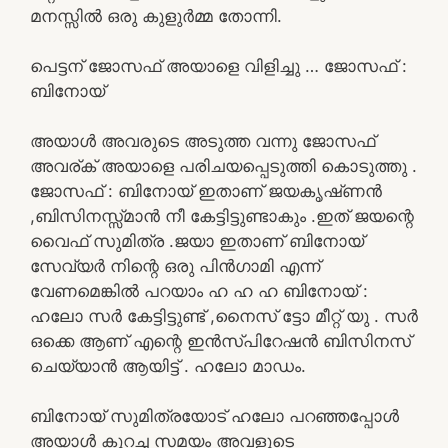
മനസ്സിൽ ഒരു കുളുർമ്മ തോന്നി.
പെട്ടന് ജോസഫ് അയാളെ വിളിച്ചു … ജോസഫ് :
ബിനോയ്
അയാൾ അവരുടെ അടുത്ത വന്നു ജോസഫ്
അവര്ക് അയാളെ പരിചയപ്പെടുത്തി കൊടുത്തു .
ജോസഫ് : ബിനോയ് ഇതാണ് ജയകൃഷ്‌ണൻ
,ബിസിനസ്സ്മാൻ നീ കേട്ടിട്ടുണ്ടാകും .ഇത് ജയന്റെ
വൈഫ് സുമിത്ര .ജയാ ഇതാണ് ബിനോയ്
സേവ്യർ നിന്റെ ഒരു പിൻഗാമി എന്ന്
വേണമെങ്കിൽ പറയാം ഹ ഹ ഹ ബിനോയ് :
ഹലോ സർ കേട്ടിട്ടുണ്ട് ,നൈസ് ട്ടോ മീറ്റ് യു . സർ
ഒക്കെ ആണ് എന്റെ ഇൻസ്പിറേഷൻ ബിസിനസ്
ചെയ്യാൻ ആയിട്ട് . ഹലോ മാഡം.
ബിനോയ് സുമിത്രയോട് ഹലോ പറഞ്ഞപ്പോൾ
അയാൾ കുറച്ച സമയം അവളുടെ