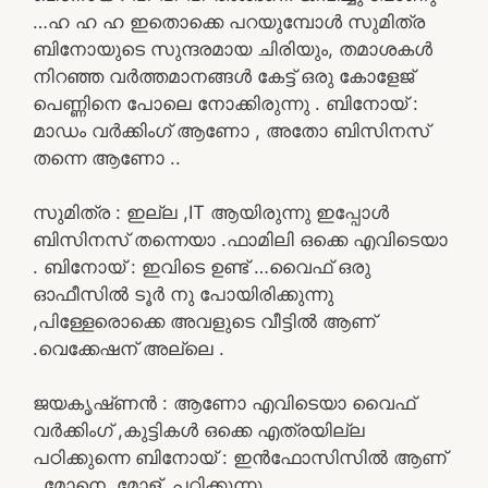
…ഹ ഹ ഹ ഇതൊക്കെ പറയുമ്പോൾ സുമിത്ര
ബിനോയുടെ സുന്ദരമായ ചിരിയും, തമാശകൾ
നിറഞ്ഞ വർത്തമാനങ്ങൾ കേട്ട് ഒരു കോളേജ്
പെണ്ണിനെ പോലെ നോക്കിരുന്നു . ബിനോയ് :
മാഡം വർക്കിംഗ് ആണോ , അതോ ബിസിനസ്
തന്നെ ആണോ ..
സുമിത്ര : ഇല്ല ,IT ആയിരുന്നു ഇപ്പോൾ
ബിസിനസ് തന്നെയാ .ഫാമിലി ഒക്കെ എവിടെയാ
. ബിനോയ് : ഇവിടെ ഉണ്ട് …വൈഫ് ഒരു
ഓഫീസിൽ ടൂർ നു പോയിരിക്കുന്നു
,പിള്ളേരൊക്കെ അവളുടെ വീട്ടിൽ ആണ്
.വെക്കേഷന് അല്ലെ .
ജയകൃഷ്‌ണൻ : ആണോ എവിടെയാ വൈഫ്
വർക്കിംഗ് ,കുട്ടികൾ ഒക്കെ എത്രയില്ല
പഠിക്കുന്നെ ബിനോയ് : ഇൻഫോസിസിൽ ആണ്
, മോനെ ,മോള് .പഠിക്കുന്നു .