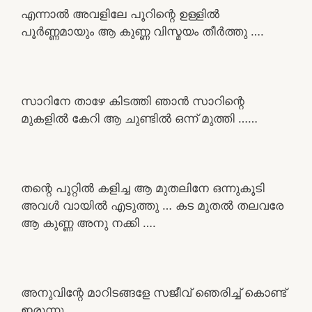
എന്നാൽ അവളിലേ പൂറിന്റെ ഉള്ളിൽ
പൂർണ്ണമായും ആ കുണ്ണ വിസ്മയം തീർത്തു ….
സാറിനേ താഴേ കിടത്തി ഞാൻ സാറിന്റെ
മുകളിൽ കേറി ആ ചുണ്ടിൽ ഒന്ന് മുത്തി ……
തന്റെ പൂറ്റിൽ കളിച്ച ആ മുതലിനേ ഒന്നുകൂടി
അവൾ വായിൽ എടുത്തു … കട മുതൽ തലവരേ
ആ കുണ്ണ അനു നക്കി ….
അനുവിന്റേ മാറിടങ്ങളേ സജീവ് ഞെരിച്ച് കൊണ്ട്
ഇരുന്നു ….