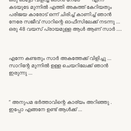
കടയുടേ മുന്നിൽ എത്തി അകത്ത് കേറിയതും
പരിജയ കാരോട് ഒന്ന് ചിരിച്ച് കാണിച്ച് ഞാൻ
നേരേ സജീവ് സാറിന്റെ ഓഫീസിലേക്ക് നടന്നു …
ഒരു 48 വയസ് പ്രായമുള്ള ആൾ ആണ് സാർ ….
എന്നേ കണ്ടതും സാർ അകത്തേക്ക് വിളിച്ചു …
സാറിന്റേ മുന്നിൽ ഉള്ള ചെയറിലേക്ക് ഞാൻ
ഇരുന്നു …
” അനുപമ ഭർത്താവിന്റെ കാര്യം അറിഞ്ഞു .
ഇപ്പോ എങ്ങനേ ഉണ്ട് ആൾക്ക് …