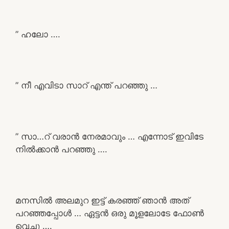
” ഹലോ ….
” നീ എവിടാ സാറ് എന്ത് പറഞ്ഞു …
” സാ…റ് വരാൻ നേരമാവും … എന്നോട് ഇവിടേ
നിൽക്കാൻ പറഞ്ഞു ….
മനസിൽ അലമുറ ഇട്ട് കരഞ്ഞ് ഞാൻ അത്
പറഞ്ഞപ്പോൾ … ഏട്ടൻ ഒരു മൂളലോടേ ഫോൺ
വെച്ചു ….