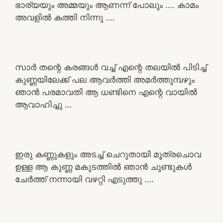
ഭാര്യയും അമ്മയും ആണന്ന് പോലും …. കാമം
അവളിൽ കത്തി നിന്നു ….
സാർ തന്റെ കരങ്ങൾ വച്ച് എന്റെ തലയിൽ പിടിച്ച്
കുണ്ണയിലേക്ക് പല ആവർത്തി അമർത്തുമ്പഴും
ഞാൻ പരമാവതി ആ ധണ്ടിനെ എന്റെ വായിൽ
ആവാഹിച്ചു …
ഇരു കണ്ണുകളും അടച്ച് ചെറുതായി മൂത്രചൊവ
ഉള്ള ആ കുണ്ണ മകുടത്തിൽ ഞാൻ ചുണ്ടുകൾ
ചേർത്ത് നന്നായി വഴറ്റി എടുത്തു ….