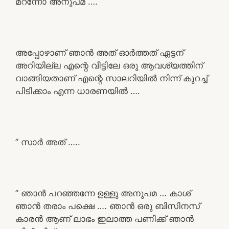
മറന്നോ അനുപമ ….
അപ്പോഴാണ് ഞാൻ അത് ഓർത്തത് ഏട്ടന്
അറിയില്ല എന്റെ വീട്ടിലേ ഒരു ആവശ്യത്തിന്
വാങ്ങിയതാണ് എന്റെ സാലറിയിൽ നിന്ന് കുറച്ച്
പിടിക്കാം എന്ന ധാരണയിൽ ….
” സാർ അത് …..
” ഞാൻ പറഞ്ഞന്നേ ഉള്ളു അനുപമ … കാശ്
ഞാൻ തരാം പക്ഷെ …. ഞാൻ ഒരു ബിസിനസ്
കാരൻ ആണ് ലാഭം ഇലാത്ത പണിക്ക് ഞാൻ