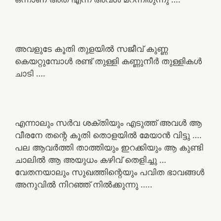
അവളുടേ കൂതി തുളയിൽ സജീവ് കുണ്ണ
കെയറ്റുമ്പോൾ രണ്ട് തുള്ളി കണ്ണുനീർ തുള്ളികൾ
ചാടി ….
എന്നാലും സർവ ശക്തിയും എടുത്ത് അവൾ ആ
വീരനേ തന്റെ കൂതി തൊളയിൽ മേയാൻ വിട്ടു ….
പല ആവർത്തി താത്തിയും ഇറക്കിയും ആ കുണ്ടി
ചാലിൽ ആ അയുധം കഴിവ് തെളിച്ചു …
വേതനയാലും സുഖത്തിന്റെയും പവിത ഭാവങ്ങൾ
അനുവിൽ നിറഞ്ഞ് നിൽക്കുന്നു …..