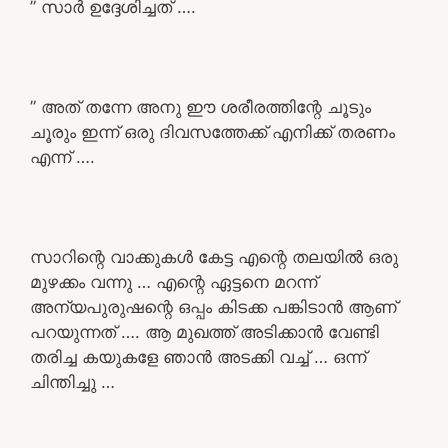
” സാർ ഉദ്ദേശിച്ചത് ….
” അത് തന്നേ അനു ഈ ശരീരത്തിന്റേ ചൂടും
ചൂരും ഇന്ന് ഒരു ദിവസത്തേക്ക് എനിക്ക് തരണം
എന്ന് ….
സാറിന്റെ വാക്കുകൾ കേട്ട എന്റെ തലയിൽ ഒരു
മുഴക്കം വന്നു … എന്റെ ഏട്ടനെ മറന്ന്
അന്യപുരുഷന്റെ ഒപ്പം കിടക്ക പങ്കിടാൻ ആണ്
പറയുന്നത് …. ആ മുഖത്ത് അടിക്കാൻ വേണ്ടി
തരിച്ച കയുകളേ ഞാൻ അടക്കി വച്ച് … ഒന്ന്
ചിന്തിച്ചു …