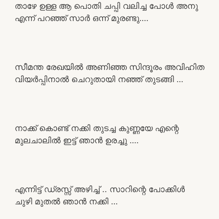
താഴേ ഉള്ള ആ പൊതി ചപ്പി വലിച്ച പോൾ അനു
എന്ന് പറഞ്ഞ് സാർ ഒന്ന് മുരണ്ടു….
സീമന്ത രേഖയിൽ അണിഞ്ഞ സിന്ദൂരം അവിഹിത
വിയർപ്പിനാൽ ചെറുതായി നഞ്ഞ് തുടങ്ങി …
നാക്ക് കൊണ്ട് നക്കി തുടച്ച കുണ്ണയേ എന്റെ
മുലചാലിൽ ഇട്ട് ഞാൻ ഉരച്ചു ….
എന്നിട്ട് ഡ്രസ്സ് അഴിച്ച് .. സാറിന്റെ പോക്കിൾ
ചുഴി മുതൽ ഞാൻ നക്കി …