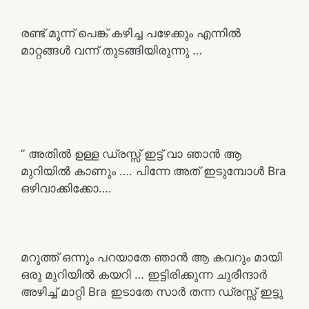
രണ്ട് മൂന്ന് പെങ്ക് കഴിച്ച പഴേക്കും എന്നിൽ
മാറ്റങ്ങൾ വന്ന് തുടങ്ങിയിരുന്നു …
” അതിൽ ഉള്ള ഡ്രസ്സ് ഇട്ട് വാ ഞാൻ ആ
മുറിയിൽ കാണും …. പിന്നേ അത് ഇടുമ്പോൾ Bra
ഒഴിവാക്കിക്കോ….
മറുത്ത് ഒന്നും പറയാതേ ഞാൻ ആ കവറും മായി
ഒരു മുറിയിൽ കയറി … ഇട്ടിരിക്കുന്ന ചുരീന്ദാർ
അഴിച്ച് മാറ്റി Bra ഇടാതേ സാർ തന്ന ഡ്രസ്സ് ഇട്ടു
….