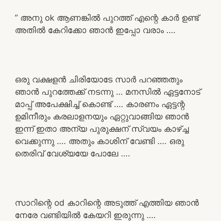
” അനു ok ആണങ്കിൽ പുറത്ത് എന്റെ കാർ ഉണ്ട്
അതിൽ കേറിക്കോ ഞാൻ ഇപ്പോ വരാം ….
ഒരു വക്ഷളൻ ചിരിയോടേ സാർ പറഞ്ഞതും
ഞാൻ പുറത്തേക്ക് നടന്നു … മനസിൽ ഏട്ടനോട്
മാപ്പ് അപേക്ഷിച്ച് കൊണ്ട് …. കാരണം ഏട്ടന്റ
ഉമിനീരും കരലാളനയും ഏറ്റുവാങ്ങിയ ഞാൻ
ഇന്ന് ഇതാ അന്യ പുരുക്ഷന് സ്വയം കാഴ്ച്ച
വെക്കുന്നു …. അതും കാശിന് വേണ്ടി …. ഒരു
തെരിവ് വേശ്യയേ പോലേ ….
സാറിന്റെ od കാറിന്റെ അടുത്ത് എത്തിയ ഞാൻ
നേരേ വണ്ടിയിൽ കേയറി ഇരുന്നു ….