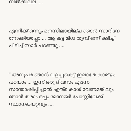
നിൽക്കില്ല ….
എന്നിക്ക് ഒന്നും മനസിലായില്ല ഞാൻ സാറിനേ
നോക്കിയപ്പോ … ആ കട്ട മീശ തുമ്പ് ഒന്ന് കടിച്ച്
പിടിച്ച് സാർ പറഞ്ഞു ….
” അനുപമ ഞാൻ വളച്ചുകെട്ട് ഇലാതേ കാര്യം
പറയാം … ഇന്ന് ഒരു ദിവസം എന്നേ
സന്തോഷിപ്പിച്ചാൽ എത്ര കാശ് വേണമങ്കിലും
ഞാൻ തരാം ഒപ്പം മേനേജർ പോസ്റ്റിലേക്ക്
സ്ഥാനകയറ്റവും ….