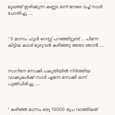
മുഖത്ത് ഇരിക്കുന്ന കണ്ണട ഒന്ന് നേരേ വച്ച് സാർ
ചോതിച്ചു ….
” 5 മാസം ഫുൾ റെസ്റ്റ് പറഞ്ഞിട്ടുണ്ട് … പിന്നേ
കിട്ടിയ കാശ് മുഴുവൻ കഴിഞ്ഞു അതാ ഞാൻ ….
സാറിനേ നോക്കി പകുതിയിൽ നിർത്തിയ
വാക്കുകൾക്ക് സാർ എന്നേ നോക്കി ഒന്ന്
പുഞ്ചിരിച്ചു …..
” കഴിഞ്ഞ മാസം ഒരു 10000 രൂപ വാങ്ങിയത്