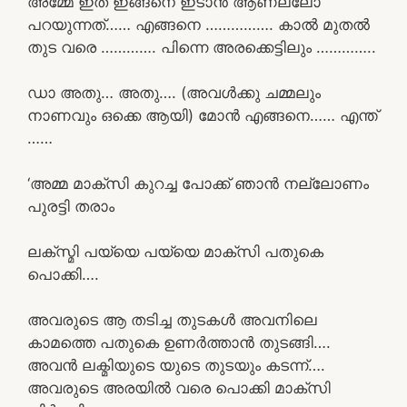
അമ്മേ ഇത് ഇങ്ങനെ ഇടാൻ ആണല്ലോ
പറയുന്നത്…… എങ്ങനെ ……………. കാൽ മുതൽ
തുട വരെ …………. പിന്നെ അരക്കെട്ടിലും …………..
ഡാ അതു… അതു…. (അവൾക്കു ചമ്മലും
നാണവും ഒക്കെ ആയി) മോൻ എങ്ങനെ…… എന്ത്
……
‘അമ്മ മാക്സി കുറച്ച പോക്ക് ഞാൻ നല്ലോണം
പുരട്ടി തരാം
ലക്സ്മി പയ്യെ പയ്യെ മാക്സി പതുകെ
പൊക്കി….
അവരുടെ ആ തടിച്ച തുടകൾ അവനിലെ
കാമത്തെ പതുകെ ഉണർത്താൻ തുടങ്ങി….
അവൻ ലക്മിയുടെ യുടെ തുടയും കടന്ന്….
അവരുടെ അരയിൽ വരെ പൊക്കി മാക്സി