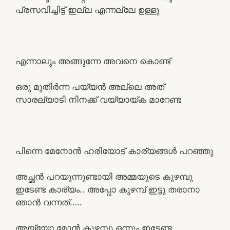
പ്രസവിച്ചിട്ട് ഇല്ല എന്നല്ലേ ഉള്ളു
എന്നാലും അങ്ങുന്നേ അവനെ കൊണ്ട്
ഒരു മുതിർന്ന പയ്യൻ അല്ലെ അത്
സാരല്യാടി നിനക്ക് വയ്യായ്ക മാറേണ്ട
പിന്നെ മേനോൻ ഹരിയോട് കാര്യങ്ങൾ പറഞ്ഞു
അച്ഛൻ പറയുന്നുണ്ടായി അമ്മയുടെ കുഴമ്പു
ഇടേണ്ട കാര്യം.. അപ്പോ കുഴമ്പ് ഇട്ടു തരാനാ
ഞാൻ വന്നത്…..
അയ്യോ മോൻ കുഴമ്പു ഒന്നും ഇടേണ്ട…