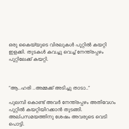
ഒരു കൈയ്യുടെ വിരലുകൾ പൂറ്റിൽ കയറ്റി
ഇളക്കി. തുടകൾ കവച്ചു വെച്ച് നേന്ത്രപ്പഴം
പൂറ്റിലേക്ക് കയറ്റി.
“ആ..ഹരി ..അമ്മക്ക് അടിച്ചു താടാ..”
പുലമ്പി കൊണ്ട് അവർ നേന്ത്രപ്പഴം അതിവേഗം
പൂറ്റിൽ കയറ്റിയിറക്കാൻ തുടങ്ങി.
അല്പസമയത്തിനു ശേഷം അവരുടെ വെടി
പൊട്ടി.