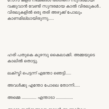
വക്കുവാൻ വേണ്ടി സുന്ദരമായ കാൽ വിരലുകൾ..
വിരലുകളിൽ ഒരു തരി അഴുക്ക് പോലും
കാണമില്ലായിരുന്നു…..
ഹരി പതുകെ കുഴമ്പു കൈലാക്കി. അമ്മയുടെ
കാലിൽ തൊട്ടു.
ലക്സ്മി പെട്ടന്ന് എന്തോ ഞെട്ടി…..
അവൾക്കു എന്തോ പോലെ തോന്നി…..
അമ്മെ …………. എന്താടാ ……………