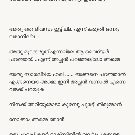
അതു ഒരു ദിവസം ഇട്ടില്ല എന്ന് കരുതി ഒന്നും
വരാനില്ല…
അതു മുടക്കരുത് എന്നല്ലേ ആ വൈദ്യർ
പറഞ്ഞത്….എന്ന് അച്ഛൻ പറഞ്ഞല്ലോ അമ്മെ
അതു സാരല്ല്യ ഹരി …… അങ്ങനെ പറഞ്ഞാൽ
എങ്ങനെയാ അമ്മെ ഇനി അച്ഛൻ വന്നാൽ എന്നെ
വഴക്ക് പറയുക
നിനക്ക് അറിയുമോടാ കുഴമ്പു പുരട്ടി തിരുമ്മാൻ
നോക്കാം അമ്മെ ഞാൻ
ഒരു ചുവപ്പ് കളർ മാക്സിയിൽ വല്ലപ്പൂകളുള്ള