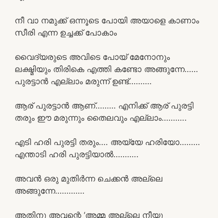
നീ വാ നമുക്ക് ഒന്നൂടെ പോയി അയാളെ കാണാം
സീരി എന്ന ഉച്ചക്ക് പോകാം
വൈദ്യരുടെ അവിടെ പോയ് മേനോനും
ലക്ഷ്മിയും തിരികെ എത്തി കണ്ടോ അങ്ങുന്നേ……
പുരട്ടാൻ എല്ലാം മരുന്ന് ഉണ്ട്……….
ആര് പുരട്ടാൻ ആണ്……… എനിക്ക് ആര് പുരട്ടി
തരും ഈ മരുന്നും തൈലവും എല്ലാം………..
എടി ഹരി പുരട്ടി തരും…. അയ്യേ ഹരിയോ………
എന്താടി ഹരി പുരട്ടിയാൽ………..
അവൻ ഒരു മുതിർന്ന ചെക്കൻ അല്ലെ
അങ്ങുന്നേ………….
അതിനു അവന്റെ ‘അമ്മ അല്ലെ നീയു