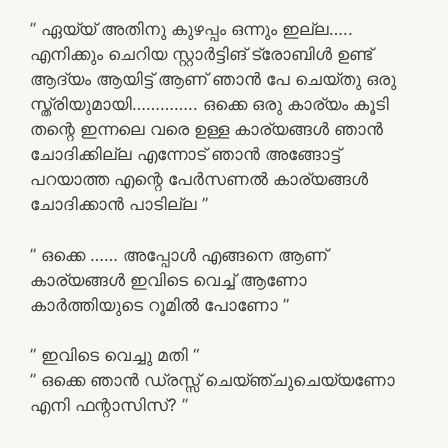
” ഏയ്യ് അതിനു കുഴപ്പം ഒന്നും ഇല്ല…..
എനിക്കും ചെറിയ സ്റ്റാർട്ടിങ് ട്രോബിൾ ഉണ്ട്
ആദ്യം ആയിട്ട് ആണ്‌ ഞാൻ പേ ചെയ്തു ഒരു
സ്ത്രിയുമായി………….. ഒക്കെ ഒരു കാര്യം കൂടി
തന്റെ ഇന്നലെ വരെ ഉള്ള കാര്യങ്ങൾ ഞാൻ
ചോദിക്കില്ല എന്നോട് ഞാൻ അങ്ങോട്ട്
പറയാത്ത എന്റെ പേർസണൽ കാര്യങ്ങൾ
ചോദിക്കാൻ പാടില്ല ”
” ഒക്കെ …… അപ്പോൾ എങ്ങനെ ആണ്‌
കാര്യങ്ങൾ ഇവിടെ വെച്ച് ആണോ
കാർത്തിയുടെ റൂമിൽ പോണോ ”
” ഇവിടെ വെച്ചു മതി “
” ഒക്കെ ഞാൻ ഡ്രസ്സ്‌ ചെയ്ഞ്ചുചെയ്യണോ
എനി ഫന്റാസിസ്? ”