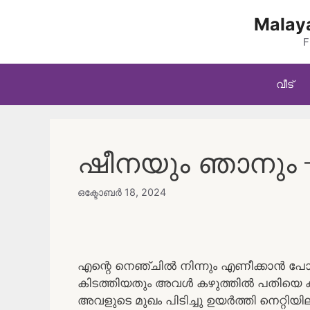
Skip
Malaya
to
content
F
വീട്
ഷീനയും ഞാനും –
ഒക്ടോബർ 18, 2024
എന്റെ നെഞ്ചിൽ നിന്നും എണീക്കാൻ പോയ
കിടത്തിയതും അവൾ കഴുത്തിൽ പതിയെ ക
അവളുടെ മുഖം പിടിച്ചു ഉയർത്തി നെറ്റിയി