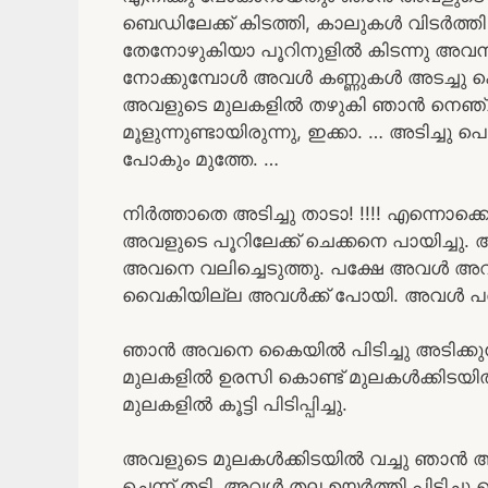
ബെഡിലേക്ക് കിടത്തി, കാലുകൾ വിടർത്തി പ
തേനോഴുകിയാ പൂറിനുളിൽ കിടന്നു അവനും
നോക്കുമ്പോൾ അവൾ കണ്ണുകൾ അടച്ചു കൊണ
അവളുടെ മുലകളിൽ തഴുകി ഞാൻ നെഞ്ചിൽ 
മൂളുന്നുണ്ടായിരുന്നു, ഇക്കാ. … അടിച്ചു പൊ
പോകും മുത്തേ. …
നിർത്താതെ അടിച്ചു താടാ! !!!! എന്നൊക്
അവളുടെ പൂറിലേക്ക് ചെക്കനെ പായിച്ചു
അവനെ വലിച്ചെടുത്തു. പക്ഷേ അവൾ അവന
വൈകിയില്ല അവൾക്ക് പോയി. അവൾ പത
ഞാൻ അവനെ കൈയിൽ പിടിച്ചു അടിക്കുന്ന
മുലകളിൽ ഉരസി കൊണ്ട് മുലകൾക്കിടയ
മുലകളിൽ കൂട്ടി പിടിപ്പിച്ചു.
അവളുടെ മുലകൾക്കിടയിൽ വച്ചു ഞാൻ അ
ചെന്ന് തട്ടി. അവൾ തല ഉയർത്തി പിടിച്ച