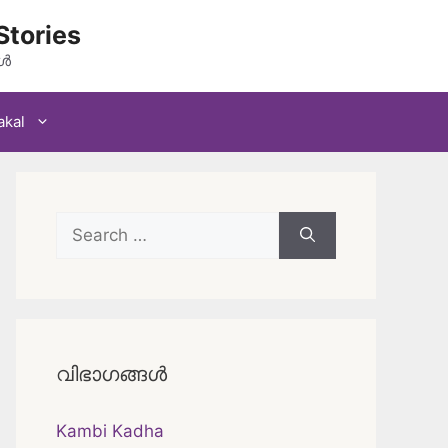
Stories
കൾ
akal
Search
for:
വിഭാഗങ്ങൾ
Kambi Kadha