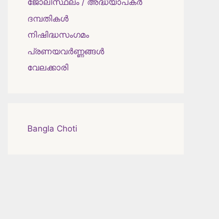
ജോലിസ്ഥലം / അദ്ധ്യാപകർ
ദമ്പതികള്‍
നിഷിദ്ധസംഗമം
പ്രണയവർണ്ണങ്ങൾ
വേലക്കാരി
Bangla Choti