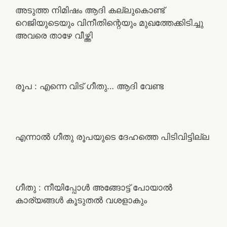
അടുത്ത നിമിഷം ആദി കല്ലുകൊണ്ട്
റെജിയുടെയും വിനീതിന്റെയും മുഖത്തേക്കിടിച്ചു
അവരെ താഴേ വീഴ്ത്തി
രൂപ : എന്നെ വിട് ഗീതു… ആദി വേണ്ട
എന്നാൽ ഗീതു രൂപയുടെ ദേഹത്തെ പിടിവിട്ടില്ല
ഗീതു : നീയിപ്പോൾ അങ്ങോട്ട് പോയാൽ
കാര്യങ്ങൾ കൂടുതൽ വശളാകും