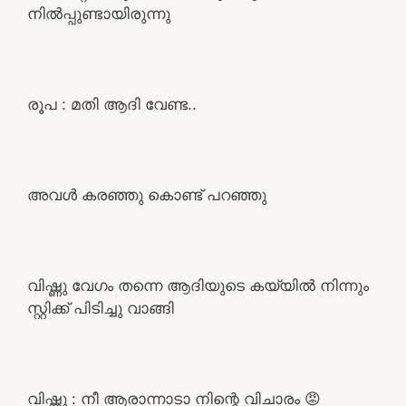
നിൽപ്പുണ്ടായിരുന്നു
രൂപ : മതി ആദി വേണ്ട..
അവൾ കരഞ്ഞു കൊണ്ട് പറഞ്ഞു
വിഷ്ണു വേഗം തന്നെ ആദിയുടെ കയ്യിൽ നിന്നും
സ്റ്റിക്ക് പിടിച്ചു വാങ്ങി
വിഷ്ണു : നീ ആരാന്നാടാ നിന്റെ വിചാരം 😡