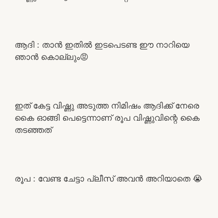
ആദി : താൻ ഇതിൽ ഇടപെടണ്ട ഈ നാറിയെ
ഞാൻ കൊല്ലും😡
ഇത് കേട്ട വിഷ്ണു അടുത്ത നിമിഷം ആദിക്ക് നേരെ
കൈ ഓങ്ങി പെട്ടെന്നാണ് രൂപ വിഷ്ണുവിന്റെ കൈ
തടഞ്ഞത്
രൂപ : വേണ്ട ചേട്ടാ പ്ലീസ് അവൻ അറിയാതെ 😭