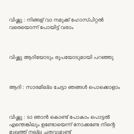
വിഷ്ണു : നിങ്ങള് വാ നമുക്ക് ഹോസ്പിറ്റൽ
വരെയൊന്ന് പോയിട്ട് വരാം
വിഷ്ണു ആദിയോടും രൂപയോടുമായി പറഞ്ഞു
ആദി : സാരമില്ല ചേട്ടാ ഞങ്ങൾ പൊക്കൊളാം
വിഷ്ണു : ടാ ഞാൻ കൊണ്ട് പോകാം പൊട്ടൽ
എന്തെങ്കിലും ഉണ്ടോയെന്ന് നോക്കണ്ടേ നിന്റെ
മുഖത്ത്‌ നല്ല ചതവുമുണ്ട്