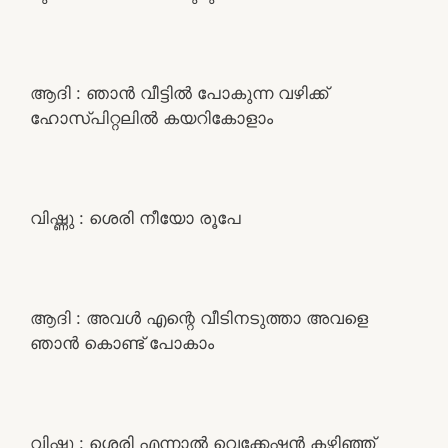
ആദി : ഞാൻ വീട്ടിൽ പോകുന്ന വഴിക്ക്
ഹോസ്പിറ്റലിൽ കയറികോളാം
വിഷ്ണു : ശെരി നീയോ രൂപേ
ആദി : അവൾ എന്റെ വീടിനടുത്താ അവളെ
ഞാൻ കൊണ്ട് പോകാം
വിഷ്ണു : ശെരി എന്നാൽ വെക്കേഷൻ കഴിഞ്ഞ്