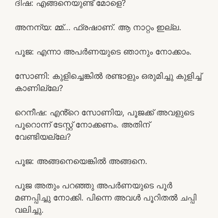
ദിഷ: എങ്ങനെയുണ്ട് മോളെ?
അനന്യ: മ്മ്… ഫ്രഷാണ്. ആ നാറ്റം ഇല്ല.
പൂജ: എന്നാ അപർണയുടെ ഞാനും നോക്കാം.
സോണി: കുളിച്ചെങ്കിൽ രണ്ടാളും ഒരുമിച്ചു കുളിച്ച്
കാണില്ലേ?
റെനീഷ: എൻ്റെ സോണിയ, പൂജക്ക്‌ അവളുടെ
പൂറൊന്ന് ടേസ്റ്റ് നോക്കണം. അതിന്
വേണ്ടിയല്ലേ?
പൂജ: അങ്ങനെയെങ്കിൽ അങ്ങനെ.
പൂജ അതും പറഞ്ഞു അപർണയുടെ പൂർ
മണപ്പിച്ചു നോക്കി. പിന്നെ അവൾ പൂറിതൽ ചപ്പി
വലിച്ചു.