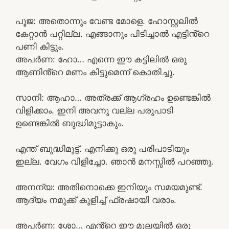
പൂജ: അതൊന്നും വേണ്ട മോളെ. ഹോസ്റ്റലിൽ
കേറ്റാൻ പറ്റില്ല. എങ്ങാനും പിടിച്ചാൽ എട്ടിൻ്റെ
പണി കിട്ടും.
അപർണ: ഹോ… എന്നെ ഈ കട്ടിലിൽ ഒരു
ആണിൻ്റെ മണം കിട്ടുമെന്ന് കൊതിച്ചു.
സാനി: ആഹാ… അത്രക്ക് ആഗ്രഹം ഉണ്ടെങ്കിൽ
വിളിക്കാം. ഇനി അവനു വല്ല പരുപാടി
ഉണ്ടെങ്കിൽ ബുദ്ധിമുട്ടാകും.
എന്ത് ബുദ്ധിമുട്ട്. എനിക്കു ഒരു പരിപാടിയും
ഇല്ല. വേഗം വിളിച്ചോ. ഞാൻ മനസ്സിൽ പറഞ്ഞു.
അനന്യ: അതിനൊക്കെ ഇനിയും സമയമുണ്ട്.
ആദ്യം നമുക്ക് കുളിച്ച് ഫ്രഷായി വരാം.
അപർണ: ശ്ശോ… എൻ്റെ ഈ മുലയിൽ ഒരു