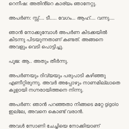
റെനീഷ: അതിൻ്റെ കാര്യം ഞാനേറ്റു.
അപർണ: സ്സ്‌…. ടീ….. വേഗം… ആഹ്…. വന്നു….
ഞാൻ നോക്കുമ്പോൾ അപർണ കിടക്കയിൽ
കിടന്നു പിടയുന്നതാണ് കണ്ടത്. അങ്ങനെ
അവളും വെടി പൊട്ടിച്ചു.
പൂജ: ആ.. അതും തീർന്നു.
അപർണയും ദിവ്യയും പരുപാടി കഴിഞ്ഞു
എണീറ്റിരുന്നു. അവർ അപ്പോഴും നാണമില്ലാതെ
കൂളായി നഗ്നരായിത്തനെ നിന്നു.
അപർണ: ഞാൻ പറഞ്ഞതാ നിങ്ങടെ മറ്റേ gigolo
ഇല്ലേ, അവനെ കൊണ്ട് വരാൻ.
അവൾ സോണി ചേച്ചിയെ നോക്കിയാണ്