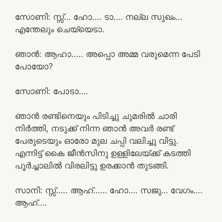
സോണി: സ്സ്‌… ഹോ…. ടാ…. നല്ല സുഖം…
എന്തേലും ചെയ്യെടാ.
ഞാൻ: ആഹാ….. അപ്പൊ അമ്മ വരുമെന്ന പേടി
പോയോ?
സോണി: പോടാ….
ഞാൻ രണ്ടിനെയും പിടിച്ചു ചുമരിൽ ചാരി
നിർത്തി, നടുക്ക് നിന്ന ഞാൻ അവർ രണ്ട്
പേരുടെയും ഓരോ മുല ചപ്പി വലിച്ചു വിട്ടു.
എന്നിട്ട് കൈ ജീൻസിനു ഉള്ളിലേയ്ക്ക് കടത്തി
പൂർച്ചാലിൽ വിരലിട്ടു ഉരക്കാൻ തുടങ്ങി.
സാനി: സ്സ്‌….. ആഹ്…… ഹോ…. സജു… വേഗം….
ആഹ്….