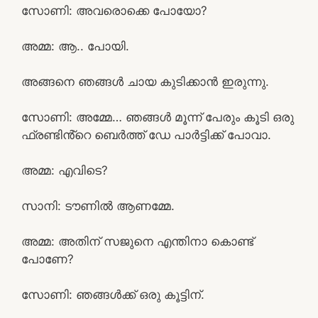
സോണി: അവരൊക്കെ പോയോ?
അമ്മ: ആ.. പോയി.
അങ്ങനെ ഞങ്ങൾ ചായ കുടിക്കാൻ ഇരുന്നു.
സോണി: അമ്മേ… ഞങ്ങൾ മൂന്ന് പേരും കൂടി ഒരു
ഫ്രണ്ടിൻ്റെ ബെർത്ത് ഡേ പാർട്ടിക്ക് പോവാ.
അമ്മ: എവിടെ?
സാനി: ടൗണിൽ ആണമ്മേ.
അമ്മ: അതിന് സജുനെ എന്തിനാ കൊണ്ട്
പോണേ?
സോണി: ഞങ്ങൾക്ക് ഒരു കൂട്ടിന്.