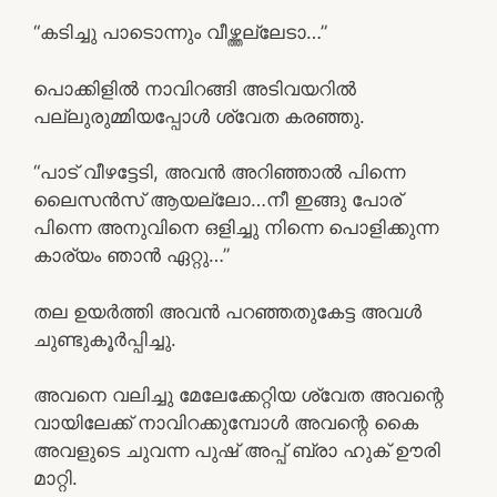
“കടിച്ചു പാടൊന്നും വീഴ്ത്തല്ലേടാ…”
പൊക്കിളിൽ നാവിറങ്ങി അടിവയറിൽ
പല്ലുരുമ്മിയപ്പോൾ ശ്വേത കരഞ്ഞു.
“പാട് വീഴട്ടേടി, അവൻ അറിഞ്ഞാൽ പിന്നെ
ലൈസൻസ് ആയല്ലോ…നീ ഇങ്ങു പോര്
പിന്നെ അനുവിനെ ഒളിച്ചു നിന്നെ പൊളിക്കുന്ന
കാര്യം ഞാൻ ഏറ്റു…”
തല ഉയർത്തി അവൻ പറഞ്ഞതുകേട്ട അവൾ
ചുണ്ടുകൂർപ്പിച്ചു.
അവനെ വലിച്ചു മേലേക്കേറ്റിയ ശ്വേത അവന്റെ
വായിലേക്ക് നാവിറക്കുമ്പോൾ അവന്റെ കൈ
അവളുടെ ചുവന്ന പുഷ് അപ്പ് ബ്രാ ഹുക് ഊരി
മാറ്റി.