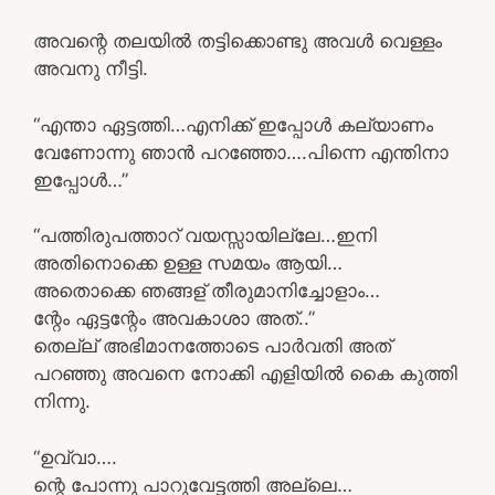
അവന്റെ തലയിൽ തട്ടിക്കൊണ്ടു അവൾ വെള്ളം
അവനു നീട്ടി.
“എന്താ ഏട്ടത്തി…എനിക്ക് ഇപ്പോൾ കല്യാണം
വേണോന്നു ഞാൻ പറഞ്ഞോ….പിന്നെ എന്തിനാ
ഇപ്പോൾ…”
“പത്തിരുപത്താറ് വയസ്സായില്ലേ…ഇനി
അതിനൊക്കെ ഉള്ള സമയം ആയി…
അതൊക്കെ ഞങ്ങള് തീരുമാനിച്ചോളാം…
ന്റേം ഏട്ടന്റേം അവകാശാ അത്..”
തെല്ല് അഭിമാനത്തോടെ പാർവതി അത്
പറഞ്ഞു അവനെ നോക്കി എളിയിൽ കൈ കുത്തി
നിന്നു.
“ഉവ്വാ….
ന്റെ പോന്നു പാറുവേട്ടത്തി അല്ലെ…