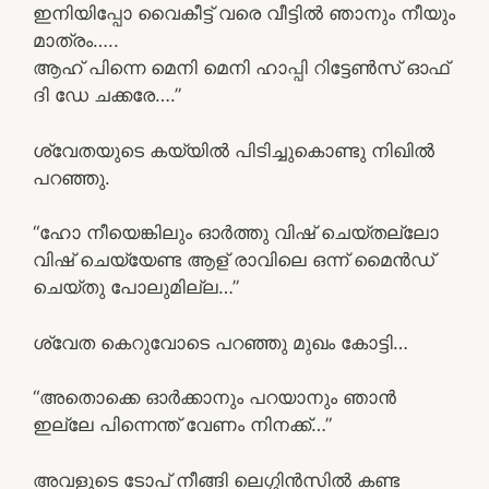
ഇനിയിപ്പോ വൈകീട്ട് വരെ വീട്ടിൽ ഞാനും നീയും
മാത്രം…..
ആഹ് പിന്നെ മെനി മെനി ഹാപ്പി റിട്ടേൺസ് ഓഫ്
ദി ഡേ ചക്കരേ….”
ശ്വേതയുടെ കയ്യിൽ പിടിച്ചുകൊണ്ടു നിഖിൽ
പറഞ്ഞു.
“ഹോ നീയെങ്കിലും ഓർത്തു വിഷ് ചെയ്തല്ലോ
വിഷ് ചെയ്യേണ്ട ആള് രാവിലെ ഒന്ന് മൈൻഡ്
ചെയ്തു പോലുമില്ല…”
ശ്വേത കെറുവോടെ പറഞ്ഞു മുഖം കോട്ടി…
“അതൊക്കെ ഓർക്കാനും പറയാനും ഞാൻ
ഇല്ലേ പിന്നെന്ത് വേണം നിനക്ക്…”
അവളുടെ ടോപ് നീങ്ങി ലെഗ്ഗിൻസിൽ കണ്ട