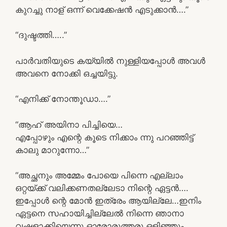
കുറച്ചു നാള് ഒന്ന് വെക്കേഷൻ എടുക്കാൻ….”
“ദുഷ്ടത്തി…..”
പാർവതിയുടെ കയ്യിൽ നുള്ളിയപ്പോൾ അവൾ
അവനെ നോക്കി ഒച്ചയിട്ടു.
“എനിക്ക് നോന്തൂഡാ….”
“ആഹ് അയിനാ പിച്ചിയെ…
എപ്പോഴും എന്റെ കൂടെ നിക്കാം ന്നു പറഞ്ഞിട്ട്
കാലു മാറുന്നോ…”
“അച്ഛനും അമ്മേം പോയെ പിന്നെ എല്ലാം
ഒറ്റയ്ക്ക് വലിക്കണതല്ലേടാ നിന്റെ ഏട്ടൻ….
ഇപ്പോൾ ന്റെ മോൻ ഇത്രേം ആയില്ലേ…ഇനിം
ഏട്ടനെ സഹായിച്ചില്ലേൽ നിന്നെ ഞാനാ
വഷളാക്കിയെന്നു ഓരോരുത്തരു ഒളിഞ്ഞും