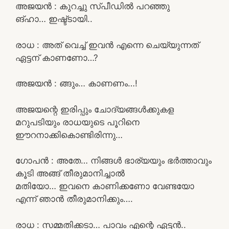
അജയൻ : കുറച്ചു സ്പീഡിൽ പറഞ്ഞു
ങ്ഹാ… ഇഷ്ട്ടായി..
രാധ : അത് വെച്ച് ഇവൻ എന്നെ ചെയ്യുന്നത്
ഏട്ടന് കാണണോ…?
അജയൻ : ങ്ങും… കാണണം…!
അജയന്റെ ഇരിപ്പും ചോദ്യങ്ങൾക്കുകള
മറുപടിയും രാധയുടെ പൂറിനെ
ഈറനാക്കികൊണ്ടിരിന്നു…
ഗോപൻ : അതേ… നിങ്ങൾ ഭാര്യയും ഭർത്താവും
കൂടി അങ്ങ് തീരുമാനിച്ചാൽ
മതിയോ… ഇവനെ കാണിക്കണോ വേണ്ടയോ
എന്ന് ഞാൻ തീരുമാനിക്കും….
രാധ : സമ്മതിക്കടാ… പാവം എന്റെ ഏട്ടൻ..