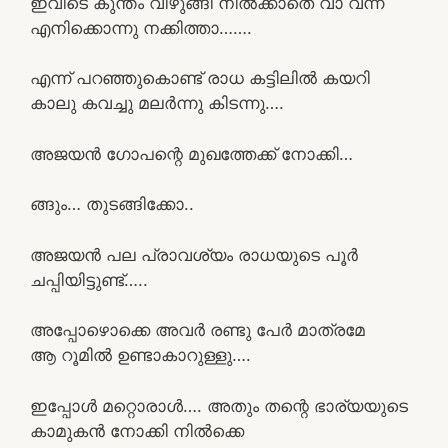
ഇവിടെ കുന്തം വിഴുങ്ങി നിൽക്കാതെ വാ വന്ന്
എനിക്കൊന്നു നക്കിത്താ…….
എന്ന് പറഞ്ഞുകൊണ്ട് രാധ കട്ടിലിൽ കയറി
കാലു കവച്ചു മലർന്നു കിടന്നു….
അജയൻ ഗോപന്റെ മുഖത്തേക്ക് നോക്കി…
ങ്ങും… തുടങ്ങിക്കോ..
അജയൻ പല പ്രാവശ്യം രാധയുടെ പൂർ
ചപ്പിയിട്ടുണ്ട്…..
അപ്പോഴൊക്കെ അവർ രണ്ടു പേർ മാത്രമേ
ആ റൂമിൽ ഉണ്ടാകാറുള്ളു….
ഇപ്പോൾ മറ്റൊരാൾ…. അതും തന്റെ ഭാര്യയുടെ
കാമുകൻ നോക്കി നിൽക്കെ