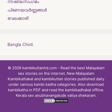
നിഷിദ്ധസംഗമം
പ്രണയവർണ്ണങ്ങൾ
വേലക്കാരി
Bangla Choti
© 2026 kambikuttanhd.com - Read the best Malayalam
sex stories on the internet. New Malayalam
Kambikathakal and kambikuttan stories published daily
under various kambi kadha categories. Also download
kambikatha in PDF and read the kambikadhakal offline.
Kerala sex anubhavangalude valiya shekaram.