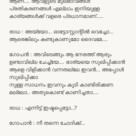
ആണ്…. ആവളുടെ മുഖഭാവങ്ങൾ
പ്രതികരണങ്ങൾ എല്ലാം ഇനിയുള്ള
കാര്യങ്ങൾക്ക് വളരെ പ്രധാനമാണ്…..
രാധ : അയ്യോ… ഓട്ടോസ്റ്റാന്റിൽ വെച്ചോ…
ആരെങ്കിലും കണ്ടുകാണുമോ ദൈവമേ….
ഗോപൻ : അവിടെങ്ങും ആ നേരത്ത് ആരും
ഉണ്ടാവില്ല ചേച്ച്യേ…. ഭാര്യയെ സുഖിപ്പിക്കാൻ
ആളെ വിളിക്കാൻ വന്നതല്ലേ ഇവൻ… അപ്പോൾ
സുഖിപ്പിക്കാ
നുള്ള സാധനം ഇവനും കൂടി കാണ്ടിരിക്കണ
മല്ലോ.. അതുകൊണ്ട് കാണിച്ചതാ….
രാധ : എന്നിട്ട് ഇഷ്ടപ്പെട്ടോ…?
ഗോപാൻ : നീ തന്നെ ചോദിക്ക്…